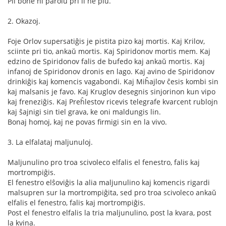
Pli bone ni parolu pri li ne plu.
2. Okazoj.
Foje Orlov supersatiĝis je pistita pizo kaj mortis. Kaj Krilov,
sciinte pri tio, ankaŭ mortis. Kaj Spiridonov mortis mem. Kaj
edzino de Spiridonov falis de bufedo kaj ankaŭ mortis. Kaj
infanoj de Spiridonov dronis en lago. Kaj avino de Spiridonov
drinkiĝis kaj komencis vagabondi. Kaj Miĥajlov ĉesis kombi sin
kaj malsanis je favo. Kaj Kruglov desegnis sinjorinon kun vipo
kaj freneziĝis. Kaj Preĥlestov ricevis telegrafe kvarcent rublojn
kaj ŝajnigi sin tiel grava, ke oni maldungis lin.
Bonaj homoj, kaj ne povas firmigi sin en la vivo.
3. La elfalataj maljunuloj.
Maljunulino pro troa scivoleco elfalis el fenestro, falis kaj
mortrompiĝis.
El fenestro elŝoviĝis la alia maljunulino kaj komencis rigardi
malsupren sur la mortrompiĝita, sed pro troa scivoleco ankaŭ
elfalis el fenestro, falis kaj mortrompiĝis.
Post el fenestro elfalis la tria maljunulino, post la kvara, post
la kvina.