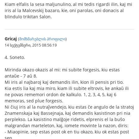
Kiam elfalis la sesa maljunulino, al mi tedis rigardi ilin, kaj mi
iris al la Malcevskij bazaro, kie, oni parolas, oni donacis al
blindulo trikitan ŝalon.
Gricaj
(
მომხმარებლის პროფილი
)
14 სექტემბერი, 2015 08:56:19
4. Soneto.
Mirinda okazo okazis al mi: mi subite forgesis, kiu estas
antaŭe - 7 aŭ 8.
Mi iris al najbaroj kaj demandis ilin, kion ili pensis pri tio.
Kia estis lia kaj mia miro, kiam ili subite eltrovis, ke ankaŭ ili
ne povas rememori ordon de kalkulo. 1, 2, 3, 4, 5, kaj 6
memoras, sed plue forgesis.
Ni ĉiuj iris al la nutraĵvendejo, kiu estas ĉe angulo de la stratoj
Znamenskaja kaj Bassejnaja, kaj demandis kasistinon pri nia
perplekso. La kasistino malĝoje ridetis, elprenis el la buŝo
malgrandan marteleton, kaj, iomete movinte la nazon, diris:
- Miaopinie, sep estas post ok en tiu okazo, kiu ok estas post
sep.