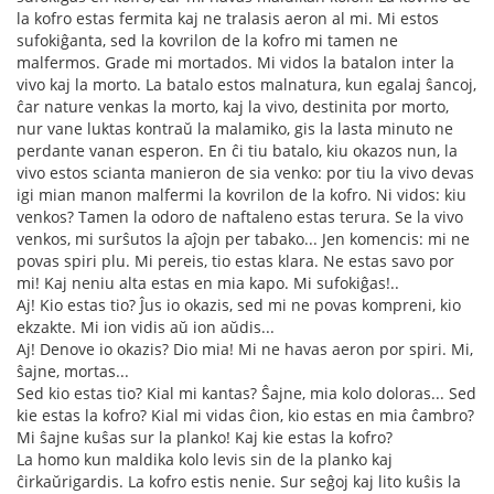
la kofro estas fermita kaj ne tralasis aeron al mi. Mi estos
sufokiĝanta, sed la kovrilon de la kofro mi tamen ne
malfermos. Grade mi mortados. Mi vidos la batalon inter la
vivo kaj la morto. La batalo estos malnatura, kun egalaj ŝancoj,
ĉar nature venkas la morto, kaj la vivo, destinita por morto,
nur vane luktas kontraŭ la malamiko, gis la lasta minuto ne
perdante vanan esperon. En ĉi tiu batalo, kiu okazos nun, la
vivo estos scianta manieron de sia venko: por tiu la vivo devas
igi mian manon malfermi la kovrilon de la kofro. Ni vidos: kiu
venkos? Tamen la odoro de naftaleno estas terura. Se la vivo
venkos, mi surŝutos la aĵojn per tabako... Jen komencis: mi ne
povas spiri plu. Mi pereis, tio estas klara. Ne estas savo por
mi! Kaj neniu alta estas en mia kapo. Mi sufokiĝas!..
Aj! Kio estas tio? Ĵus io okazis, sed mi ne povas kompreni, kio
ekzakte. Mi ion vidis aŭ ion aŭdis...
Aj! Denove io okazis? Dio mia! Mi ne havas aeron por spiri. Mi,
ŝajne, mortas...
Sed kio estas tio? Kial mi kantas? Ŝajne, mia kolo doloras... Sed
kie estas la kofro? Kial mi vidas ĉion, kio estas en mia ĉambro?
Mi ŝajne kuŝas sur la planko! Kaj kie estas la kofro?
La homo kun maldika kolo levis sin de la planko kaj
ĉirkaŭrigardis. La kofro estis nenie. Sur seĝoj kaj lito kuŝis la