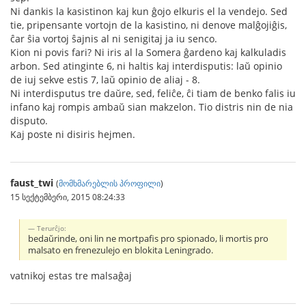
Ni dankis la kasistinon kaj kun ĝojo elkuris el la vendejo. Sed
tie, pripensante vortojn de la kasistino, ni denove malĝojiĝis,
ĉar ŝia vortoj ŝajnis al ni senigitaj ja iu senco.
Kion ni povis fari? Ni iris al la Somera ĝardeno kaj kalkuladis
arbon. Sed atinginte 6, ni haltis kaj interdisputis: laŭ opinio
de iuj sekve estis 7, laŭ opinio de aliaj - 8.
Ni interdisputus tre daŭre, sed, feliĉe, ĉi tiam de benko falis iu
infano kaj rompis ambaŭ sian makzelon. Tio distris nin de nia
disputo.
Kaj poste ni disiris hejmen.
faust_twi
(
მომხმარებლის პროფილი
)
15 სექტემბერი, 2015 08:24:33
Тerurĉjo:
bedaŭrinde, oni lin ne mortpafis pro spionado, li mortis pro
malsato en frenezulejo en blokita Leningrado.
vatnikoj estas tre malsaĝaj