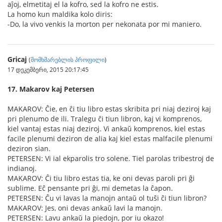
aĵoj, elmetitaj el la kofro, sed la kofro ne estis.
La homo kun maldika kolo diris:
-Do, la vivo venkis la morton per nekonata por mi maniero.
Gricaj
(
მომხმარებლის პროფილი
)
17 დეკემბერი, 2015 20:17:45
17. Makarov kaj Petersen
MAKAROV: Ĉie, en ĉi tiu libro estas skribita pri niaj deziroj kaj
pri plenumo de ili. Tralegu ĉi tiun libron, kaj vi komprenos,
kiel vantaj estas niaj deziroj. Vi ankaŭ komprenos, kiel estas
facile plenumi deziron de alia kaj kiel estas malfacile plenumi
deziron sian.
PETERSEN: Vi ial ekparolis tro solene. Tiel parolas tribestroj de
indianoj.
MAKAROV: Ĉi tiu libro estas tia, ke oni devas paroli pri ĝi
sublime. Eĉ pensante pri ĝi, mi demetas la ĉapon.
PETERSEN: Ĉu vi lavas la manojn antaŭ ol tuŝi ĉi tiun libron?
MAKAROV: Jes, oni devas ankaŭ lavi la manojn.
PETERSEN: Lavu ankaŭ la piedojn, por iu okazo!