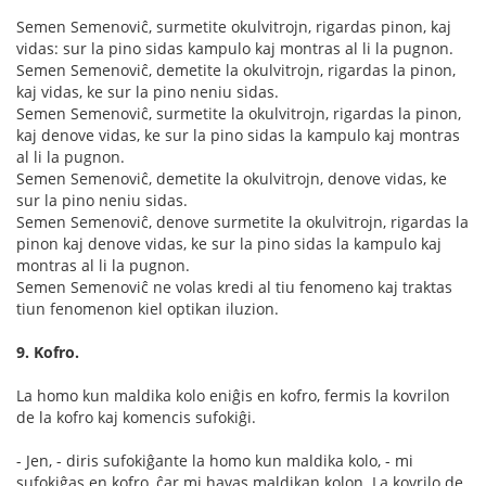
Semen Semenoviĉ, surmetite okulvitrojn, rigardas pinon, kaj
vidas: sur la pino sidas kampulo kaj montras al li la pugnon.
Semen Semenoviĉ, demetite la okulvitrojn, rigardas la pinon,
kaj vidas, ke sur la pino neniu sidas.
Semen Semenoviĉ, surmetite la okulvitrojn, rigardas la pinon,
kaj denove vidas, ke sur la pino sidas la kampulo kaj montras
al li la pugnon.
Semen Semenoviĉ, demetite la okulvitrojn, denove vidas, ke
sur la pino neniu sidas.
Semen Semenoviĉ, denove surmetite la okulvitrojn, rigardas la
pinon kaj denove vidas, ke sur la pino sidas la kampulo kaj
montras al li la pugnon.
Semen Semenoviĉ ne volas kredi al tiu fenomeno kaj traktas
tiun fenomenon kiel optikan iluzion.
9. Kofro.
La homo kun maldika kolo eniĝis en kofro, fermis la kovrilon
de la kofro kaj komencis sufokiĝi.
- Jen, - diris sufokiĝante la homo kun maldika kolo, - mi
sufokiĝas en kofro, ĉar mi havas maldikan kolon. La kovrilo de