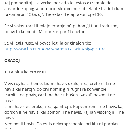
kaj por adoltoj. Lia verkoj por adoltoj estas ekzemplo de
absurdo kaj nigra humuro. Mi komencis diletante traduki lian
rakontaron "Okazoj". Tie estas 3 etaj rakontoj el 30.
Se vi volas korekti miajn erarojn aŭ pliboniĝi tiun tradukon,
bonvolu komenti. Mi dankos por ĉia helpo.
Se vi legis ruse, vi povas legi la originalon tie:
http://www.lib.ru/HARMS/harms.txt_with-big-picture...
OKAZOJ
1. La blua kajero №10.
Vivis ruĝhara homo, kiu ne havis okulojn kaj orelojn. Li ne
havis kaj harojn, do oni nomis ĝin ruĝhara konvencie.
Paroli li ne povis, ĉar li ne havis buŝon. Ankaŭ nazon li ne
havis.
Li ne havis eĉ brakojn kaj gambojn. Kaj ventron li ne havis, kaj
dorson li ne havis, kaj spinon li ne havis, kaj ian viscerojn li ne
havis.
Neniom li havis! Do estis nekompreneble, pri kiu ni parolas.