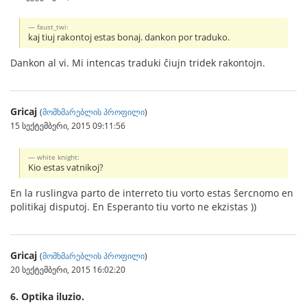
faust_twi:
kaj tiuj rakontoj estas bonaj. dankon por traduko.
Dankon al vi. Mi intencas traduki ĉiujn tridek rakontojn.
Gricaj
(
მომხმარებლის პროფილი
)
15 სექტემბერი, 2015 09:11:56
white knight:
Kio estas vatnikoj?
En la ruslingva parto de interreto tiu vorto estas ŝercnomo en
politikaj disputoj. En Esperanto tiu vorto ne ekzistas ))
Gricaj
(
მომხმარებლის პროფილი
)
20 სექტემბერი, 2015 16:02:20
6. Optika iluzio.