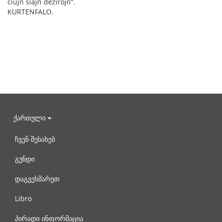
ĉiujn siajn dezirojn“.
KURTENFALO.
ქართული
ჩვენ შესახებ
გუნდი
დაგვეხმარეთ
Libro
პირადი ინფორმაცია