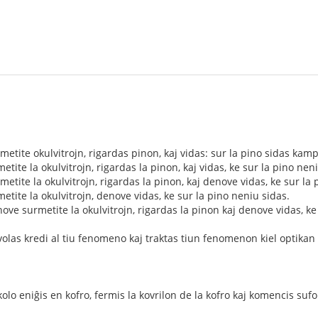
tite okulvitrojn, rigardas pinon, kaj vidas: sur la pino sidas kamp
ite la okulvitrojn, rigardas la pinon, kaj vidas, ke sur la pino neni
tite la okulvitrojn, rigardas la pinon, kaj denove vidas, ke sur la 
ite la okulvitrojn, denove vidas, ke sur la pino neniu sidas.
e surmetite la okulvitrojn, rigardas la pinon kaj denove vidas, ke s
as kredi al tiu fenomeno kaj traktas tiun fenomenon kiel optikan 
lo eniĝis en kofro, fermis la kovrilon de la kofro kaj komencis sufok