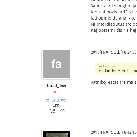
ŝajnis al ni senigitaj j
Kion ni povis fari? Ni 
laŭ opinio de aliaj - 8.
Ni interdisputus tre da
Kaj poste ni disiris he
2015年9月15日上午8:24:33
Тerurĉjo:
bedaŭrinde, oni lin n
vatnikoj estas tre mal
faust_twi
1
显示个人资料
国家:
讯息： 90
2015年9月15日上午8:42:16