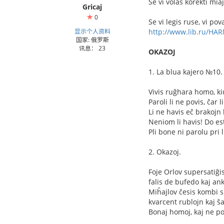
Se vi volas korekti mi
Gricaj
0
Se vi legis ruse, vi pova
显示个人资料
http://www.lib.ru/HAR
国家: 俄罗斯
讯息： 23
OKAZOJ
1. La blua kajero №10.
Vivis ruĝhara homo, ki
Paroli li ne povis, ĉar
Li ne havis eĉ brakojn 
Neniom li havis! Do es
Pli bone ni parolu pri l
2. Okazoj.
Foje Orlov supersatiĝis
falis de bufedo kaj an
Miĥajlov ĉesis kombi si
kvarcent rublojn kaj ŝa
Bonaj homoj, kaj ne pov