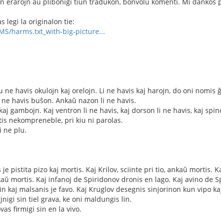
ajn erarojn aŭ pliboniĝi tiun tradukon, bonvolu komenti. Mi dankos p
s legi la originalon tie:
MS/harms.txt_with-big-picture...
u ne havis okulojn kaj orelojn. Li ne havis kaj harojn, do oni nomis
 li ne havis buŝon. Ankaŭ nazon li ne havis.
kaj gambojn. Kaj ventron li ne havis, kaj dorson li ne havis, kaj spinon
tis nekompreneble, pri kiu ni parolas.
i ne plu.
 je pistita pizo kaj mortis. Kaj Krilov, sciinte pri tio, ankaŭ morti
kaŭ mortis. Kaj infanoj de Spiridonov dronis en lago. Kaj avino de 
n kaj malsanis je favo. Kaj Kruglov desegnis sinjorinon kun vipo kaj
jnigi sin tiel grava, ke oni maldungis lin.
as firmigi sin en la vivo.