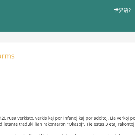
世界语？
Ĥarms
), rusa verkisto, verkis kaj por infanoj kaj por adoltoj. Lia verkoj
letante traduki lian rakontaron "Okazoj". Tie estas 3 etaj rakontoj 