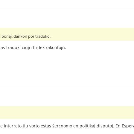
as bonaj. dankon por traduko.
as traduki ĉiujn tridek rakontojn.
e interreto tiu vorto estas ŝercnomo en politikaj disputoj. En Espera