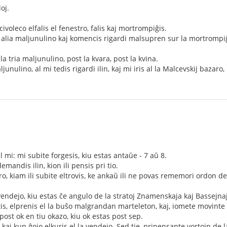
oj.
ivoleco elfalis el fenestro, falis kaj mortrompiĝis.
a alia maljunulino kaj komencis rigardi malsupren sur la mortrompiĝi
 la tria maljunulino, post la kvara, post la kvina.
junulino, al mi tedis rigardi ilin, kaj mi iris al la Malcevskij bazaro,
 mi: mi subite forgesis, kiu estas antaŭe - 7 aŭ 8.
demandis ilin, kion ili pensis pri tio.
iro, kiam ili subite eltrovis, ke ankaŭ ili ne povas rememori ordon de 
aĵvendejo, kiu estas ĉe angulo de la stratoj Znamenskaja kaj Bassejn
tis, elprenis el la buŝo malgrandan marteleton, kaj, iomete movinte l
post ok en tiu okazo, kiu ok estas post sep.
 kaj kun ĝojo elkuris el la vendejo. Sed tie, pripensante vortojn de l