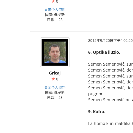
0
显示个人资料
国家: 俄罗斯
讯息： 23
2015年9月20日下午4:02:20
6. Optika iluzio.
Semen Semenoviĉ, surme
Semen Semenoviĉ, demet
Gricaj
Semen Semenoviĉ, surme
0
Semen Semenoviĉ, demet
显示个人资料
Semen Semenoviĉ, denov
国家: 俄罗斯
pugnon.
讯息： 23
Semen Semenoviĉ ne vol
9. Kofro.
La homo kun maldika ko