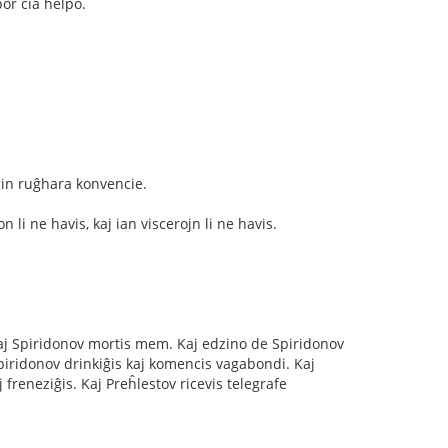
or ĉia helpo.
 ĝin ruĝhara konvencie.
 li ne havis, kaj ian viscerojn li ne havis.
s. Kaj Spiridonov mortis mem. Kaj edzino de Spiridonov
Spiridonov drinkiĝis kaj komencis vagabondi. Kaj
 freneziĝis. Kaj Preĥlestov ricevis telegrafe