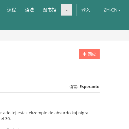
课程
语法
图书馆
ZH-CN
登入
回应
语言:
Esperanto
 por adoltoj estas ekzemplo de absurdo kaj nigra
el 30.