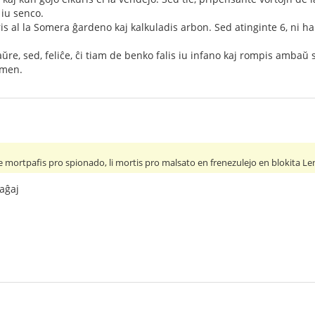
a iu senco.
iris al la Somera ĝardeno kaj kalkuladis arbon. Sed atinginte 6, ni halt
ŭre, sed, feliĉe, ĉi tiam de benko falis iu infano kaj rompis ambaŭ 
jmen.
e mortpafis pro spionado, li mortis pro malsato en frenezulejo en blokita L
saĝaj