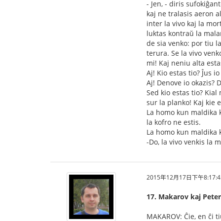
- Jen, - diris sufokiĝa
kaj ne tralasis aeron 
inter la vivo kaj la mo
luktas kontraŭ la mala
de sia venko: por tiu 
terura. Se la vivo venk
mi! Kaj neniu alta esta
Aj! Kio estas tio? Ĵus 
Aj! Denove io okazis? D
Sed kio estas tio? Kial
sur la planko! Kaj kie e
La homo kun maldika kolo
la kofro ne estis.
La homo kun maldika ko
-Do, la vivo venkis la
2015年12月17日下午8:17:4
17. Makarov kaj Pete
MAKAROV: Ĉie, en ĉi tiu