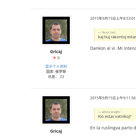
2015年9月15日上午8:53:01
faust_twi:
kaj tiuj rakontoj est
Dankon al vi. Mi intenc
Gricaj
0
显示个人资料
国家: 俄罗斯
讯息： 23
2015年9月15日上午9:11:56
white knight:
Kio estas vatnikoj?
En la ruslingva parto d
Gricaj