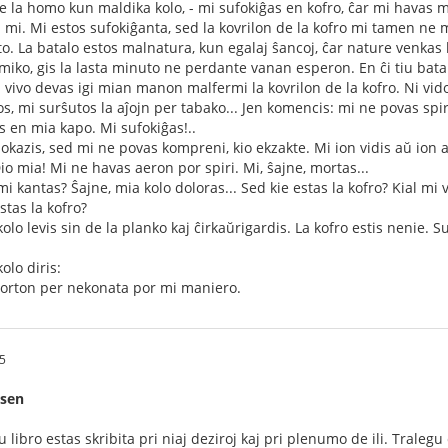
nte la homo kun maldika kolo, - mi sufokiĝas en kofro, ĉar mi havas m
al mi. Mi estos sufokiĝanta, sed la kovrilon de la kofro mi tamen n
rto. La batalo estos malnatura, kun egalaj ŝancoj, ĉar nature venkas 
miko, gis la lasta minuto ne perdante vanan esperon. En ĉi tiu bata
la vivo devas igi mian manon malfermi la kovrilon de la kofro. Ni vi
os, mi surŝutos la aĵojn per tabako... Jen komencis: mi ne povas spir
s en mia kapo. Mi sufokiĝas!..
io okazis, sed mi ne povas kompreni, kio ekzakte. Mi ion vidis aŭ ion a
io mia! Mi ne havas aeron por spiri. Mi, ŝajne, mortas...
 mi kantas? Ŝajne, mia kolo doloras... Sed kie estas la kofro? Kial m
stas la kofro?
 levis sin de la planko kaj ĉirkaŭrigardis. La kofro estis nenie. Sur s
lo diris:
 morton per nekonata por mi maniero.
5
rsen
 libro estas skribita pri niaj deziroj kaj pri plenumo de ili. Tralegu 