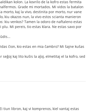
aldikan kolon. La kovrilo de la kofro estas fermita
e malfermos. Grade mi mortados. Mi vidos la batalon
la morto, kaj la vivo, destinita por morto, nur vane
lo, kiu okazos nun, la vivo estos scianta manieron
dos: kiu venkos? Tamen la odoro de naftaleno estas
i plu. Mi pereis, tio estas klara. Ne estas savo por
ŭdis...
i vidas ĉion, kio estas en mia ĉambro? Mi ŝajne kuŝas
eĝoj kaj lito kuŝis la aĵoj, elmetitaj el la kofro, sed
ĉi tiun libron, kaj vi komprenos, kiel vantaj estas