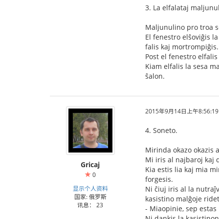
3. La elfalataj maljunul
Maljunulino pro troa sc
El fenestro elŝoviĝis l
falis kaj mortrompiĝis.
Post el fenestro elfalis
Kiam elfalis la sesa mal
ŝalon.
2015年9月14日上午8:56:19
4. Soneto.
Mirinda okazo okazis al
Mi iris al najbaroj kaj 
Gricaj
Kia estis lia kaj mia m
0
forgesis.
显示个人资料
Ni ĉiuj iris al la nutr
国家: 俄罗斯
kasistino malĝoje ride
讯息： 23
- Miaopinie, sep estas 
Ni dankis la kasistinon