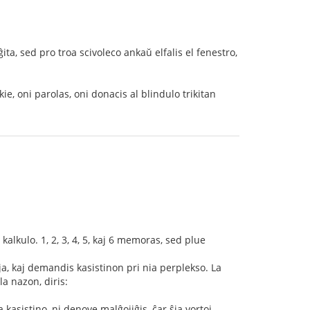
ta, sed pro troa scivoleco ankaŭ elfalis el fenestro,
 kie, oni parolas, oni donacis al blindulo trikitan
kalkulo. 1, 2, 3, 4, 5, kaj 6 memoras, sed plue
aja, kaj demandis kasistinon pri nia perplekso. La
a nazon, diris:
a kasistino, ni denove malĝojiĝis, ĉar ŝia vortoj