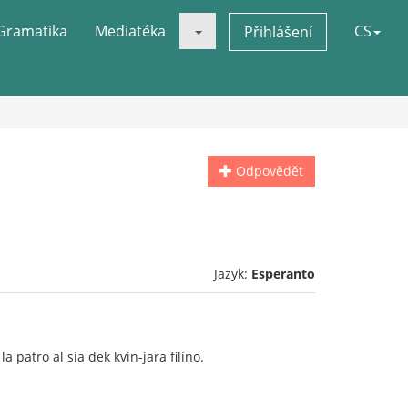
Gramatika
Mediatéka
CS
Přihlášení
Odpovědět
Jazyk:
Esperanto
la patro al sia dek kvin-jara filino.