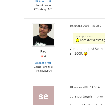
Ukázat profil
Země: Itálie
Příspěvky: 161
10. února 2008 14:39:50
StephaSport:
Korekte! Vi estas ge
Vi multe helpis! Se mi
Rao
en 2009.
4
Ukázat profil
Země: Brazílie
Příspěvky: 94
10. února 2008 14:53:48
Eble portugala lingvo, 