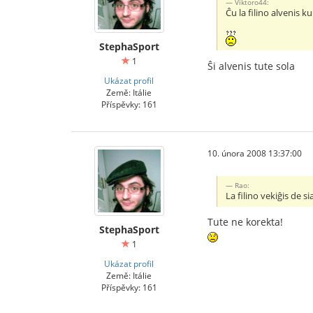
Viktoro44:
Ĉu la filino alvenis k
StephaSport
1
Ŝi alvenis tute sola
Ukázat profil
Země: Itálie
Příspěvky: 161
10. února 2008 13:37:00
Rao:
La filino vekiĝis de 
Tute ne korekta!
StephaSport
1
Ukázat profil
Země: Itálie
Příspěvky: 161