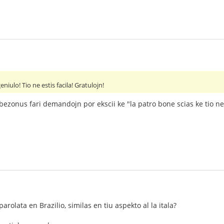
niulo! Tio ne estis facila! Gratulojn!
 bezonus fari demandojn por ekscii ke "la patro bone scias ke tio 
parolata en Brazilio, similas en tiu aspekto al la itala?