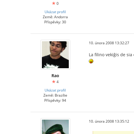
0
Ukázat profil
Země: Andorra
Příspěvky: 30
10. února 2008 13:32:27
La filino vekiĝis de si
Rao
4
Ukázat profil
Země: Brazílie
Příspěvky: 94
10. února 2008 13:35:12