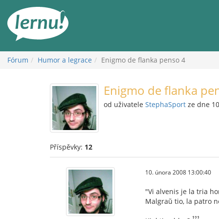
Přejít
k
obsahu
Fórum
Humor a legrace
Enigmo de flanka penso 4
Enigmo de flanka pe
od uživatele
StephaSport
ze dne 10
Příspěvky:
12
10. února 2008 13:00:40
"Vi alvenis je la tria h
Malgraŭ tio, la patro n