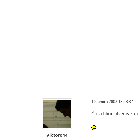
.
.
.
.
.
.
.
.
.
.
.
.
.
10. února 2008 13:23:37
Ĉu la filino alvenis ku
Viktoro44