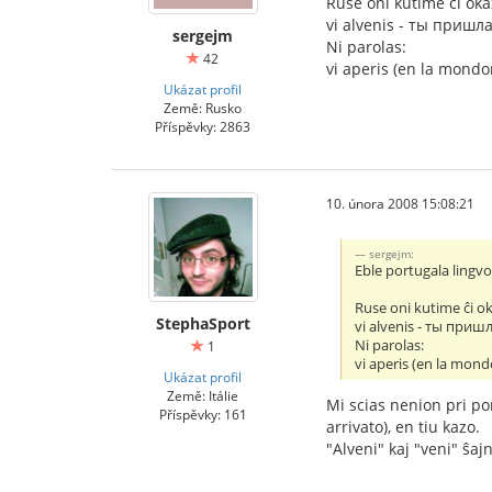
Ruse oni kutime ĉi okaz
vi alvenis - ты пришла 
sergejm
Ni parolas:
42
vi aperis (en la mondon
Ukázat profil
Země: Rusko
Příspěvky: 2863
10. února 2008 15:08:21
sergejm:
Eble portugala lingvo,
Ruse oni kutime ĉi ok
StephaSport
vi alvenis - ты пришла
Ni parolas:
1
vi aperis (en la mond
Ukázat profil
Země: Itálie
Mi scias nenion pri por
Příspěvky: 161
arrivato), en tiu kazo.
"Alveni" kaj "veni" ŝaj