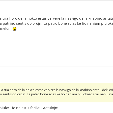
a tria horo de la nokto estas ververe la naskiĝo de la knabino antaŭ 
a patrino sentis dolorojn. La patro bone scias ke tio neniam plu o
ĝemelon!
 la tria horo de la nokto estas ververe la naskiĝo de la knabino antaŭ dek kvin
no sentis dolorojn. La patro bone scias ke tio neniam plu okazos ĉar neniu n
iulo! Tio ne estis facila! Gratulojn!