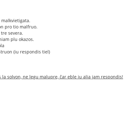
s malkvietigata.
n pro tio malfruo.
 tre severa.
eniam plu okazos.
ola
truon (iu respondis tiel)
 la solvon, ne legu malupre, ĉar eble iu alia jam respondis!