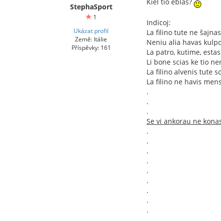
Kiel tio eblas?
StephaSport
1
Indicoj:
Ukázat profil
La filino tute ne ŝajna
Země: Itálie
Neniu alia havas kulpo
Příspěvky: 161
La patro, kutime, estas
Li bone scias ke tio n
La filino alvenis tute s
La filino ne havis mens
.
.
.
Se vi ankorau ne konas
.
.
.
.
.
.
.
.
.
.