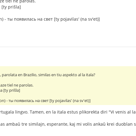
e tiel ne parolas.
[ty priŝla]
) - ты появилась на свет [ty pojavilas' (na sv'et)]
 parolata en Brazilio, similas en tiu aspekto al la itala?
aze tiel ne parolas.
 [ty priŝla]
on) - ты появилась на свет [ty pojavilas' (na sv'et)]
tugala lingvo. Tamen, en la itala estus plikorekta diri "Vi venis al l
nas ambaŭ tre similajn, esperante, kaj mi volis ankaŭ krei duoblan s