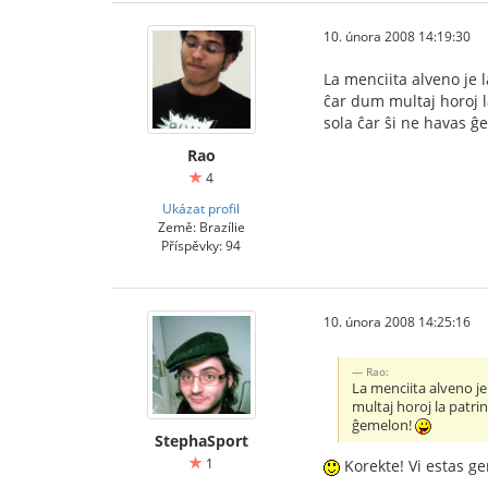
10. února 2008 14:19:30
La menciita alveno je l
ĉar dum multaj horoj l
sola ĉar ŝi ne havas 
Rao
4
Ukázat profil
Země: Brazílie
Příspěvky: 94
10. února 2008 14:25:16
Rao:
La menciita alveno je
multaj horoj la patri
ĝemelon!
StephaSport
1
Korekte! Vi estas gen