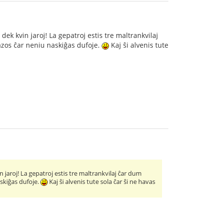
dek kvin jaroj! La gepatroj estis tre maltrankvilaj
kazos ĉar neniu naskiĝas dufoje.
Kaj ŝi alvenis tute
 jaroj! La gepatroj estis tre maltrankvilaj ĉar dum
askiĝas dufoje.
Kaj ŝi alvenis tute sola ĉar ŝi ne havas