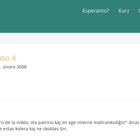
Esperanto?
Kurz
nso 4
. února 2008
oro de la nokto. Via patrino kaj mi ege interne maltrankviliĝis!" diras 
e estas kolera kaj ne skoldas ŝin.