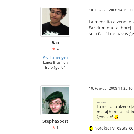
10. Februar 2008 14:19:30
La menciita alveno je l
ĉar dum multaj horoj l
sola ĉar ŝi ne havas 
Rao
4
Profil anzeigen
Land: Brasilien
Beiträge: 94
10. Februar 2008 14:25:16
Rao:
La menciita alveno je
multaj horoj la patri
ĝemelon!
StephaSport
1
Korekte! Vi estas gen