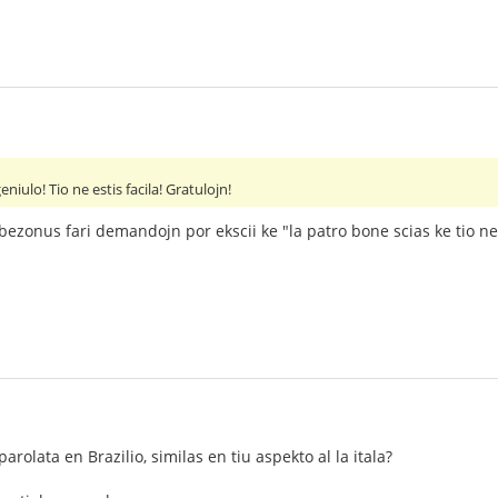
niulo! Tio ne estis facila! Gratulojn!
 bezonus fari demandojn por ekscii ke "la patro bone scias ke tio 
parolata en Brazilio, similas en tiu aspekto al la itala?