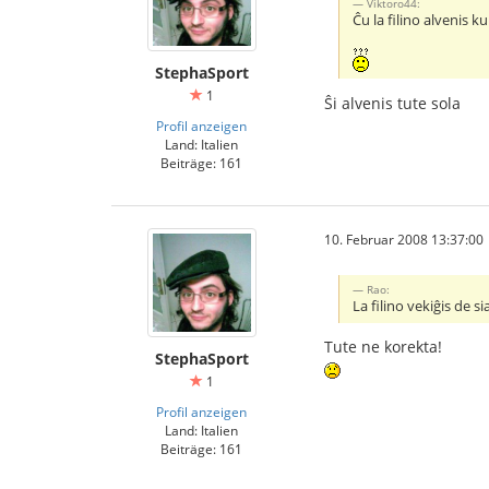
Viktoro44:
Ĉu la filino alvenis k
StephaSport
1
Ŝi alvenis tute sola
Profil anzeigen
Land: Italien
Beiträge: 161
10. Februar 2008 13:37:00
Rao:
La filino vekiĝis de 
Tute ne korekta!
StephaSport
1
Profil anzeigen
Land: Italien
Beiträge: 161