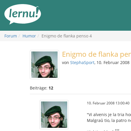
Zum
Inhalt
Forum
Humor
Enigmo de flanka penso 4
Enigmo de flanka pe
von
StephaSport
, 10. Februar 2008
Beiträge:
12
10. Februar 2008 13:00:40
"Vi alvenis je la tria h
Malgraŭ tio, la patro n