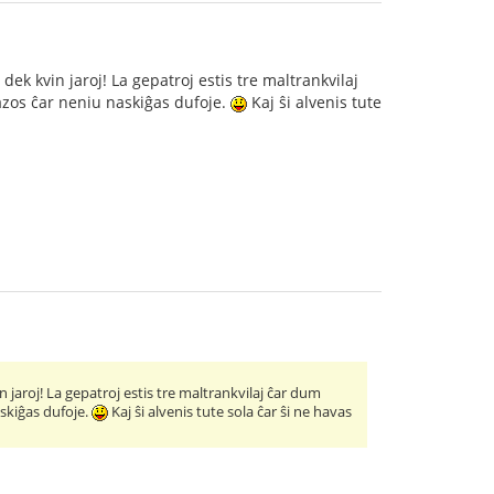
dek kvin jaroj! La gepatroj estis tre maltrankvilaj
kazos ĉar neniu naskiĝas dufoje.
Kaj ŝi alvenis tute
 jaroj! La gepatroj estis tre maltrankvilaj ĉar dum
askiĝas dufoje.
Kaj ŝi alvenis tute sola ĉar ŝi ne havas