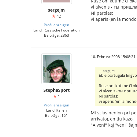
Ruse oni kutime ĉi okaz
vi alvenis - ты пришла 
sergejm
Ni parolas:
42
vi aperis (en la mondon
Profil anzeigen
Land: Russische Föderation
Beiträge: 2863
10. Februar 2008 15:08:21
sergejm:
Eble portugala lingvo,
Ruse oni kutime ĉi ok
StephaSport
vi alvenis - ты пришла
Ni parolas:
1
vi aperis (en la mond
Profil anzeigen
Land: Italien
Mi scias nenion pri por
Beiträge: 161
arrivato), en tiu kazo.
"Alveni" kaj "veni" ŝaj