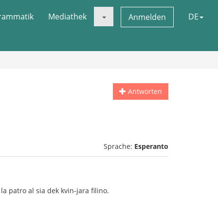
rammatik
Mediathek
DE
Anmelden
Antworten
Sprache:
Esperanto
la patro al sia dek kvin-jara filino.