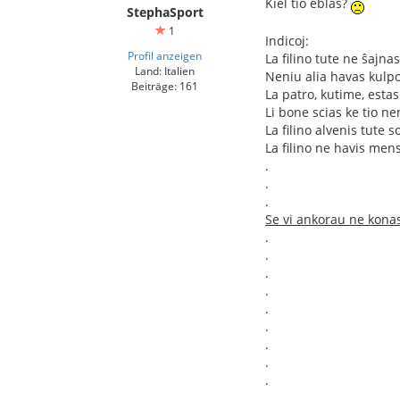
Kiel tio eblas?
StephaSport
1
Indicoj:
Profil anzeigen
La filino tute ne ŝajna
Land: Italien
Neniu alia havas kulpo
Beiträge: 161
La patro, kutime, estas
Li bone scias ke tio n
La filino alvenis tute s
La filino ne havis mens
.
.
.
Se vi ankorau ne konas
.
.
.
.
.
.
.
.
.
.