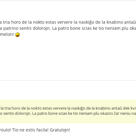
a tria horo de la nokto estas ververe la naskiĝo de la knabino antaŭ 
a patrino sentis dolorojn. La patro bone scias ke tio neniam plu o
ĝemelon!
 la tria horo de la nokto estas ververe la naskiĝo de la knabino antaŭ dek kvin
no sentis dolorojn. La patro bone scias ke tio neniam plu okazos ĉar neniu n
iulo! Tio ne estis facila! Gratulojn!