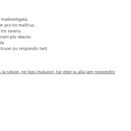
s malkvietigata.
n pro tio malfruo.
 tre severa.
eniam plu okazos.
ola
truon (iu respondis tiel)
 la solvon, ne legu malupre, ĉar eble iu alia jam respondis!