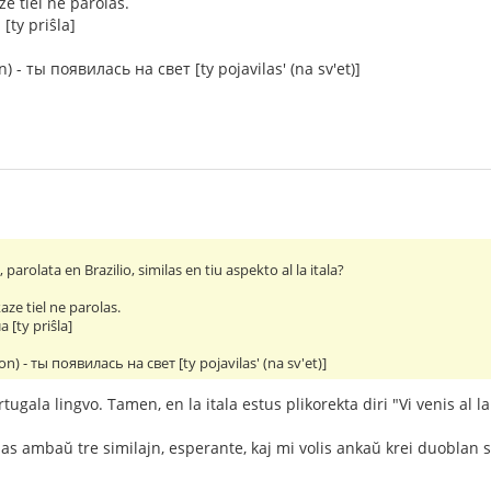
e tiel ne parolas.
[ty priŝla]
) - ты появилась на свет [ty pojavilas' (na sv'et)]
 parolata en Brazilio, similas en tiu aspekto al la itala?
aze tiel ne parolas.
 [ty priŝla]
on) - ты появилась на свет [ty pojavilas' (na sv'et)]
tugala lingvo. Tamen, en la itala estus plikorekta diri "Vi venis al l
nas ambaŭ tre similajn, esperante, kaj mi volis ankaŭ krei duoblan s