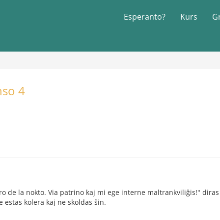
Esperanto?
Kurs
G
nso 4
oro de la nokto. Via patrino kaj mi ege interne maltrankviliĝis!" diras 
e estas kolera kaj ne skoldas ŝin.