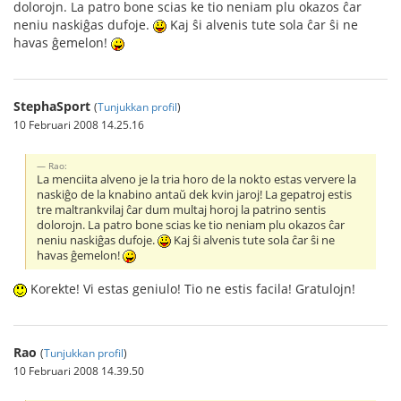
dolorojn. La patro bone scias ke tio neniam plu okazos ĉar
neniu naskiĝas dufoje.
Kaj ŝi alvenis tute sola ĉar ŝi ne
havas ĝemelon!
StephaSport
(
Tunjukkan profil
)
10 Februari 2008 14.25.16
Rao:
La menciita alveno je la tria horo de la nokto estas ververe la
naskiĝo de la knabino antaŭ dek kvin jaroj! La gepatroj estis
tre maltrankvilaj ĉar dum multaj horoj la patrino sentis
dolorojn. La patro bone scias ke tio neniam plu okazos ĉar
neniu naskiĝas dufoje.
Kaj ŝi alvenis tute sola ĉar ŝi ne
havas ĝemelon!
Korekte! Vi estas geniulo! Tio ne estis facila! Gratulojn!
Rao
(
Tunjukkan profil
)
10 Februari 2008 14.39.50