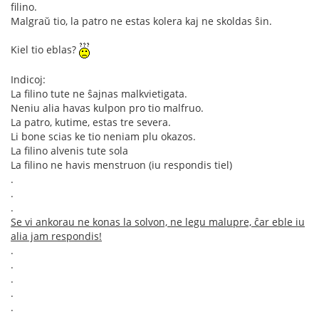
filino.
Malgraŭ tio, la patro ne estas kolera kaj ne skoldas ŝin.
Kiel tio eblas?
Indicoj:
La filino tute ne ŝajnas malkvietigata.
Neniu alia havas kulpon pro tio malfruo.
La patro, kutime, estas tre severa.
Li bone scias ke tio neniam plu okazos.
La filino alvenis tute sola
La filino ne havis menstruon (iu respondis tiel)
.
.
.
Se vi ankorau ne konas la solvon, ne legu malupre, ĉar eble iu
alia jam respondis!
.
.
.
.
.