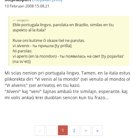
10 Februari 2008 15.08.21
sergejm:
Eble portugala lingvo, parolata en Brazilio, similas en tiu
aspekto al la itala?
Ruse oni kutime ĉi okaze tiel ne parolas.
vi alvenis - ты пришла [ty priŝla]
Ni parolas:
vi aperis (en la mondon) - ты появилась на свет [ty pojavilas'
(na sv'et)]
Mi scias nenion pri portugala lingvo. Tamen, en la itala estus
plikorekta diri "Vi venis al la mondo" (sei venuto al mondo) ol
"Vi alvenis" (sei arrivato), en tiu kazo.
"Alveni" kaj "veni" ŝajnas ambaŭ tre similajn, esperante, kaj
mi volis ankaŭ krei duoblan sencon kun tiu frazo...
1
«
<
2
>
»