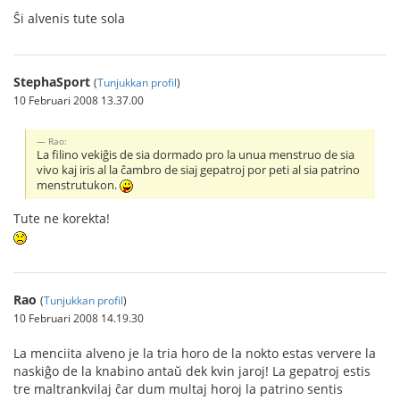
Ŝi alvenis tute sola
StephaSport
(
Tunjukkan profil
)
10 Februari 2008 13.37.00
Rao:
La filino vekiĝis de sia dormado pro la unua menstruo de sia
vivo kaj iris al la ĉambro de siaj gepatroj por peti al sia patrino
menstrutukon.
Tute ne korekta!
Rao
(
Tunjukkan profil
)
10 Februari 2008 14.19.30
La menciita alveno je la tria horo de la nokto estas ververe la
naskiĝo de la knabino antaŭ dek kvin jaroj! La gepatroj estis
tre maltrankvilaj ĉar dum multaj horoj la patrino sentis