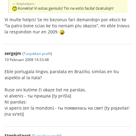
StephaSport:
Korekte! Vi estas geniulo! Tio ne estis facila! Gratulojn!
Vi multe helpis! Se mi bezonus fari demandojn por ekscii ke
"la patro bone scias ke tio neniam plu okazos", mi eble trovus
la respondon nur en 2009.
sergejm
(
Tunjukkan profil
)
10 Februari 2008 14.53.48
Eble portugala lingvo, parolata en Brazilio, similas en tiu
aspekto al la itala?
Ruse oni kutime ĉi okaze tiel ne parolas.
vi alvenis - ты пришла [ty priŝla]
Ni parolas:
vi aperis (en la mondon) - ты появилась на свет [ty pojavilas'
(na sv'et)]
StephaSport
(
Tunjukkan profil
)