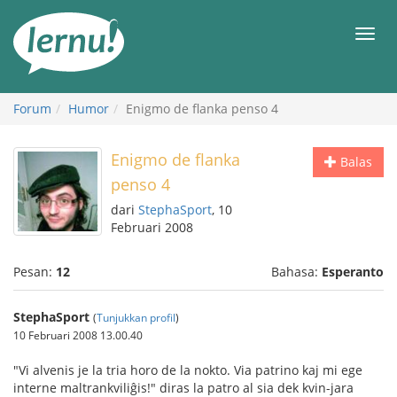
Ke
daftar
Men
isi
Forum
Humor
Enigmo de flanka penso 4
Enigmo de flanka
Balas
penso 4
dari
StephaSport
, 10
Februari 2008
Pesan:
12
Bahasa:
Esperanto
StephaSport
(
Tunjukkan profil
)
10 Februari 2008 13.00.40
"Vi alvenis je la tria horo de la nokto. Via patrino kaj mi ege
interne maltrankviliĝis!" diras la patro al sia dek kvin-jara