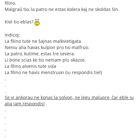
filino.
Malgraŭ tio, la patro ne estas kolera kaj ne skoldas ŝin.
Kiel tio eblas?
Indicoj:
La filino tute ne ŝajnas malkvietigata.
Neniu alia havas kulpon pro tio malfruo.
La patro, kutime, estas tre severa.
Li bone scias ke tio neniam plu okazos.
La filino alvenis tute sola
La filino ne havis menstruon (iu respondis tiel)
.
.
.
Se vi ankorau ne konas la solvon, ne legu malupre, ĉar eble iu
alia jam respondis!
.
.
.
.
.