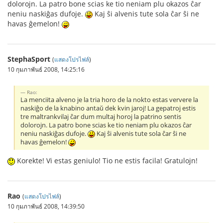
dolorojn. La patro bone scias ke tio neniam plu okazos ĉar
neniu naskiĝas dufoje.
Kaj ŝi alvenis tute sola ĉar ŝi ne
havas ĝemelon!
StephaSport
(
แสดงโปรไฟล์
)
10 กุมภาพันธ์ 2008, 14:25:16
Rao:
La menciita alveno je la tria horo de la nokto estas ververe la
naskiĝo de la knabino antaŭ dek kvin jaroj! La gepatroj estis
tre maltrankvilaj ĉar dum multaj horoj la patrino sentis
dolorojn. La patro bone scias ke tio neniam plu okazos ĉar
neniu naskiĝas dufoje.
Kaj ŝi alvenis tute sola ĉar ŝi ne
havas ĝemelon!
Korekte! Vi estas geniulo! Tio ne estis facila! Gratulojn!
Rao
(
แสดงโปรไฟล์
)
10 กุมภาพันธ์ 2008, 14:39:50