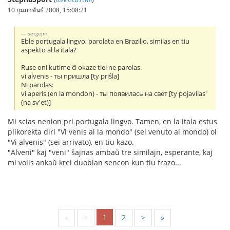
10 กุมภาพันธ์ 2008, 15:08:21
sergejm:
Eble portugala lingvo, parolata en Brazilio, similas en tiu
aspekto al la itala?
Ruse oni kutime ĉi okaze tiel ne parolas.
vi alvenis - ты пришла [ty priŝla]
Ni parolas:
vi aperis (en la mondon) - ты появилась на свет [ty pojavilas'
(na sv'et)]
Mi scias nenion pri portugala lingvo. Tamen, en la itala estus
plikorekta diri "Vi venis al la mondo" (sei venuto al mondo) ol
"Vi alvenis" (sei arrivato), en tiu kazo.
"Alveni" kaj "veni" ŝajnas ambaŭ tre similajn, esperante, kaj
mi volis ankaŭ krei duoblan sencon kun tiu frazo...
1
«
<
2
>
»