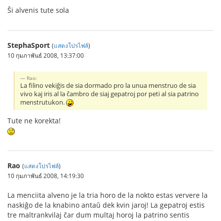
Ŝi alvenis tute sola
StephaSport
(
แสดงโปรไฟล์
)
10 กุมภาพันธ์ 2008, 13:37:00
Rao:
La filino vekiĝis de sia dormado pro la unua menstruo de sia
vivo kaj iris al la ĉambro de siaj gepatroj por peti al sia patrino
menstrutukon.
Tute ne korekta!
Rao
(
แสดงโปรไฟล์
)
10 กุมภาพันธ์ 2008, 14:19:30
La menciita alveno je la tria horo de la nokto estas ververe la
naskiĝo de la knabino antaŭ dek kvin jaroj! La gepatroj estis
tre maltrankvilaj ĉar dum multaj horoj la patrino sentis