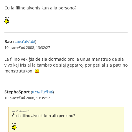
Ĉu la filino alvenis kun alia persono?
Rao
(
แสดงโปรไฟล์
)
10 กุมภาพันธ์ 2008, 13:32:27
La filino vekiĝis de sia dormado pro la unua menstruo de sia
vivo kaj iris al la ĉambro de siaj gepatroj por peti al sia patrino
menstrutukon.
StephaSport
(
แสดงโปรไฟล์
)
10 กุมภาพันธ์ 2008, 13:35:12
Viktoro44:
Ĉu la filino alvenis kun alia persono?