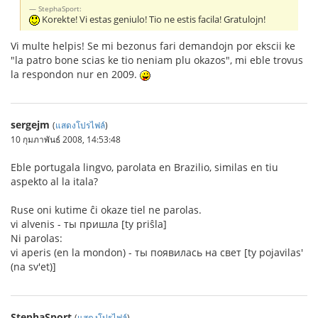
StephaSport:
Korekte! Vi estas geniulo! Tio ne estis facila! Gratulojn!
Vi multe helpis! Se mi bezonus fari demandojn por ekscii ke
"la patro bone scias ke tio neniam plu okazos", mi eble trovus
la respondon nur en 2009.
sergejm
(
แสดงโปรไฟล์
)
10 กุมภาพันธ์ 2008, 14:53:48
Eble portugala lingvo, parolata en Brazilio, similas en tiu
aspekto al la itala?
Ruse oni kutime ĉi okaze tiel ne parolas.
vi alvenis - ты пришла [ty priŝla]
Ni parolas:
vi aperis (en la mondon) - ты появилась на свет [ty pojavilas'
(na sv'et)]
StephaSport
(
แสดงโปรไฟล์
)