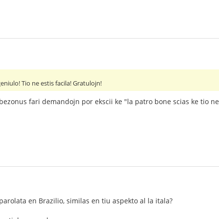
niulo! Tio ne estis facila! Gratulojn!
 bezonus fari demandojn por ekscii ke "la patro bone scias ke tio 
parolata en Brazilio, similas en tiu aspekto al la itala?