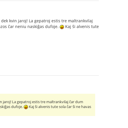
dek kvin jaroj! La gepatroj estis tre maltrankvilaj
kazos ĉar neniu naskiĝas dufoje.
Kaj ŝi alvenis tute
 jaroj! La gepatroj estis tre maltrankvilaj ĉar dum
askiĝas dufoje.
Kaj ŝi alvenis tute sola ĉar ŝi ne havas