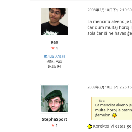
2008年2月10日下午2:19:30
La menciita alveno je l
ĉar dum multaj horoj l
sola ĉar ŝi ne havas 
Rao
4
顯示個人資料
國家: 巴西
訊息: 94
2008年2月10日下午2:25:16
Rao:
La menciita alveno je
multaj horoj la patri
ĝemelon!
StephaSport
1
Korekte! Vi estas gen