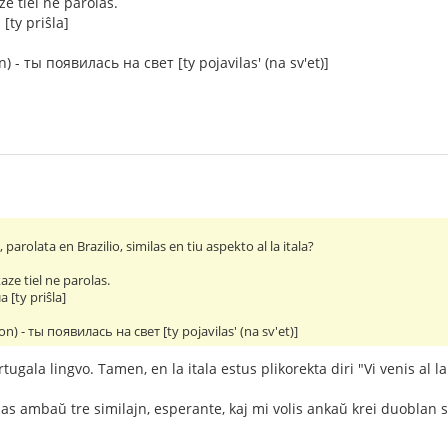
e tiel ne parolas.
[ty priŝla]
) - ты появилась на свет [ty pojavilas' (na sv'et)]
 parolata en Brazilio, similas en tiu aspekto al la itala?
aze tiel ne parolas.
 [ty priŝla]
on) - ты появилась на свет [ty pojavilas' (na sv'et)]
tugala lingvo. Tamen, en la itala estus plikorekta diri "Vi venis al l
nas ambaŭ tre similajn, esperante, kaj mi volis ankaŭ krei duoblan s