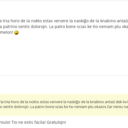
a tria horo de la nokto estas ververe la naskiĝo de la knabino antaŭ 
a patrino sentis dolorojn. La patro bone scias ke tio neniam plu o
ĝemelon!
 la tria horo de la nokto estas ververe la naskiĝo de la knabino antaŭ dek kvin
no sentis dolorojn. La patro bone scias ke tio neniam plu okazos ĉar neniu n
iulo! Tio ne estis facila! Gratulojn!