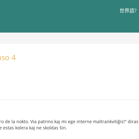
世界語?
nso 4
日
oro de la nokto. Via patrino kaj mi ege interne maltrankviliĝis!" diras 
e estas kolera kaj ne skoldas ŝin.