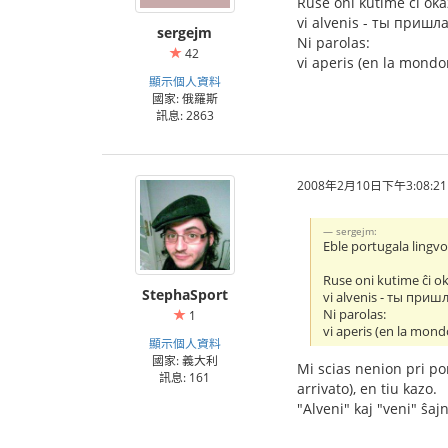
Ruse oni kutime ĉi okaz
vi alvenis - ты пришла 
sergejm
Ni parolas:
42
vi aperis (en la mondon
顯示個人資料
國家: 俄羅斯
訊息: 2863
2008年2月10日下午3:08:21
sergejm:
Eble portugala lingvo,
Ruse oni kutime ĉi ok
StephaSport
vi alvenis - ты пришла
Ni parolas:
1
vi aperis (en la mond
顯示個人資料
國家: 義大利
Mi scias nenion pri por
訊息: 161
arrivato), en tiu kazo.
"Alveni" kaj "veni" ŝaj