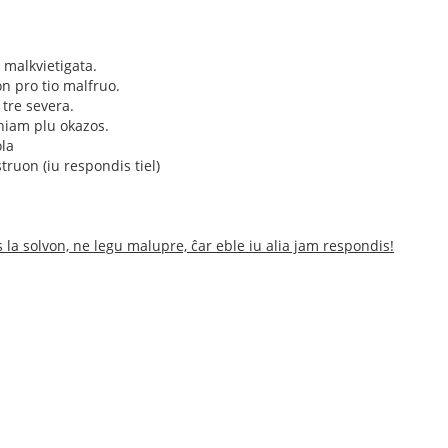
s malkvietigata.
n pro tio malfruo.
 tre severa.
eniam plu okazos.
ola
truon (iu respondis tiel)
 la solvon, ne legu malupre, ĉar eble iu alia jam respondis!