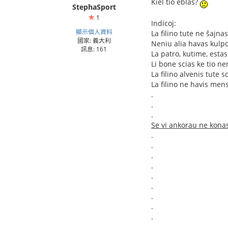
Kiel tio eblas?
StephaSport
1
Indicoj:
顯示個人資料
La filino tute ne ŝajna
國家: 義大利
Neniu alia havas kulpo
訊息: 161
La patro, kutime, estas
Li bone scias ke tio n
La filino alvenis tute s
La filino ne havis mens
.
.
.
Se vi ankorau ne konas
.
.
.
.
.
.
.
.
.
.