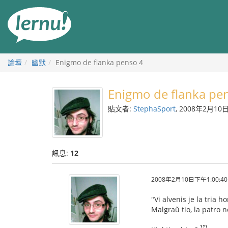
前
往
目
錄
論壇
幽默
Enigmo de flanka penso 4
Enigmo de flanka pe
貼文者:
StephaSport
, 2008年2月10
訊息:
12
2008年2月10日下午1:00:40
"Vi alvenis je la tria h
Malgraŭ tio, la patro n