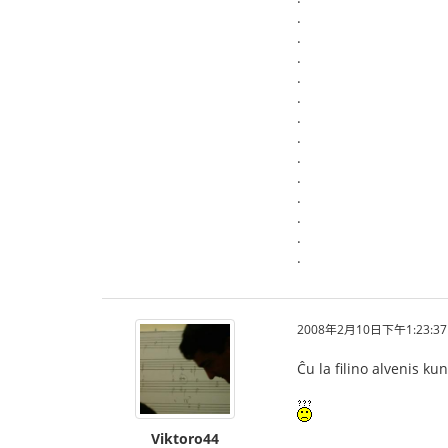
.
.
.
.
.
.
.
.
.
.
.
.
.
2008年2月10日下午1:23:37
Ĉu la filino alvenis ku
Viktoro44