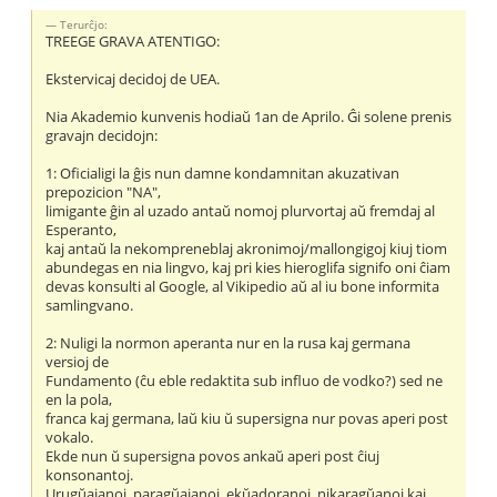
Terurĉjo:
TREEGE GRAVA ATENTIGO:
Ekstervicaj decidoj de UEA.
Nia Akademio kunvenis hodiaŭ 1an de Aprilo. Ĝi solene prenis
gravajn decidojn:
1: Oficialigi la ĝis nun damne kondamnitan akuzativan
prepozicion "NA",
limigante ĝin al uzado antaŭ nomoj plurvortaj aŭ fremdaj al
Esperanto,
kaj antaŭ la nekompreneblaj akronimoj/mallongigoj kiuj tiom
abundegas en nia lingvo, kaj pri kies hieroglifa signifo oni ĉiam
devas konsulti al Google, al Vikipedio aŭ al iu bone informita
samlingvano.
2: Nuligi la normon aperanta nur en la rusa kaj germana
versioj de
Fundamento (ĉu eble redaktita sub influo de vodko?) sed ne
en la pola,
franca kaj germana, laŭ kiu ŭ supersigna nur povas aperi post
vokalo.
Ekde nun ŭ supersigna povos ankaŭ aperi post ĉiuj
konsonantoj.
Urugŭajanoj, paragŭajanoj, ekŭadoranoj, nikaragŭanoj kaj