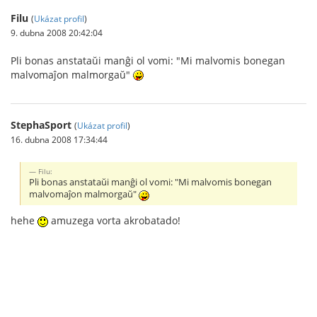
Filu
(
Ukázat profil
)
9. dubna 2008 20:42:04
Pli bonas anstataŭi manĝi ol vomi: "Mi malvomis bonegan
malvomaĵon malmorgaŭ"
StephaSport
(
Ukázat profil
)
16. dubna 2008 17:34:44
Filu:
Pli bonas anstataŭi manĝi ol vomi: "Mi malvomis bonegan
malvomaĵon malmorgaŭ"
hehe
amuzega vorta akrobatado!