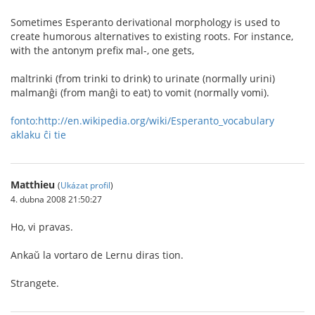
Sometimes Esperanto derivational morphology is used to
create humorous alternatives to existing roots. For instance,
with the antonym prefix mal-, one gets,
maltrinki (from trinki to drink) to urinate (normally urini)
malmanĝi (from manĝi to eat) to vomit (normally vomi).
fonto:http://en.wikipedia.org/wiki/Esperanto_vocabulary
aklaku ĉi tie
Matthieu
(
Ukázat profil
)
4. dubna 2008 21:50:27
Ho, vi pravas.
Ankaŭ la vortaro de Lernu diras tion.
Strangete.