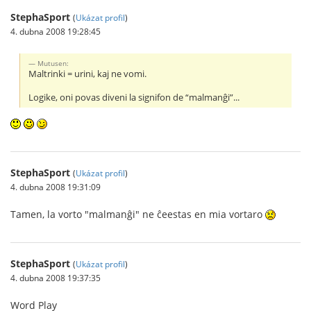
StephaSport
(
Ukázat profil
)
4. dubna 2008 19:28:45
Mutusen:
Maltrinki = urini, kaj ne vomi.
Logike, oni povas diveni la signifon de “malmanĝi”...
StephaSport
(
Ukázat profil
)
4. dubna 2008 19:31:09
Tamen, la vorto "malmanĝi" ne ĉeestas en mia vortaro
StephaSport
(
Ukázat profil
)
4. dubna 2008 19:37:35
Word Play