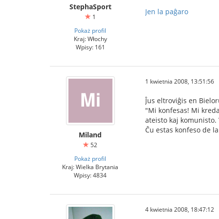
StephaSport
Jen la paĝaro
1
Pokaż profil
Kraj: Włochy
Wpisy: 161
1 kwietnia 2008, 13:51:56
Ĵus eltroviĝis en Biel
"Mi konfesas! Mi kredas
ateisto kaj komunisto.
Ĉu estas konfeso de la
Miland
52
Pokaż profil
Kraj: Wielka Brytania
Wpisy: 4834
4 kwietnia 2008, 18:47:12