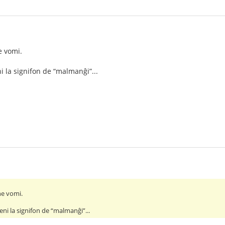
e vomi.
i la signifon de “malmanĝi”...
 ne vomi.
eni la signifon de “malmanĝi”...