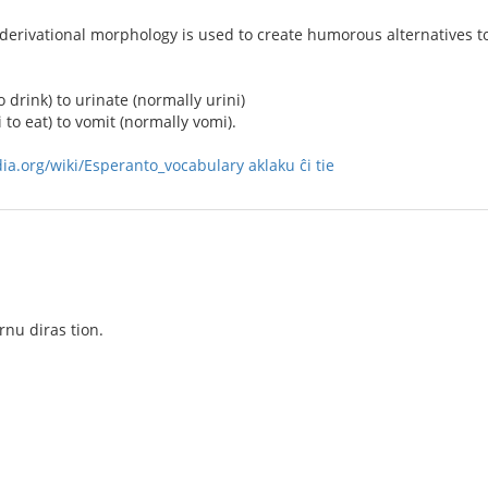
rivational morphology is used to create humorous alternatives to 
o drink) to urinate (normally urini)
o eat) to vomit (normally vomi).
dia.org/wiki/Esperanto_vocabulary
aklaku ĉi tie
rnu diras tion.