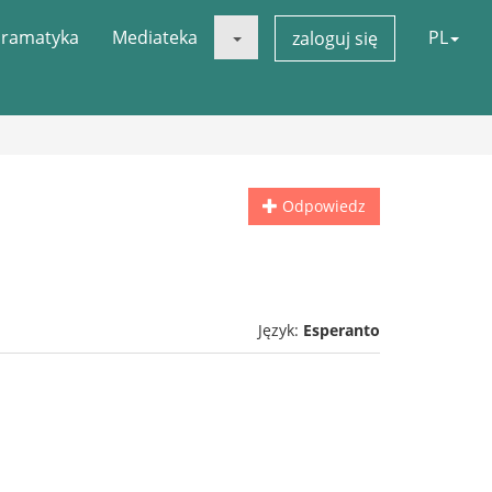
ramatyka
Mediateka
PL
zaloguj się
Odpowiedz
Język:
Esperanto
!