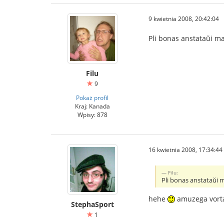
9 kwietnia 2008, 20:42:04
Pli bonas anstataŭi 
Filu
9
Pokaż profil
Kraj: Kanada
Wpisy: 878
16 kwietnia 2008, 17:34:44
Filu:
Pli bonas anstataŭi
hehe
amuzega vorta
StephaSport
1