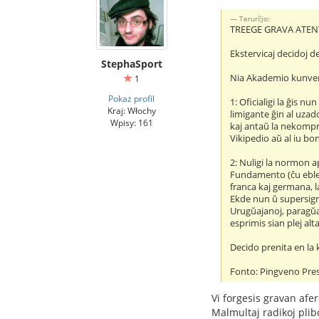
Terurĉjo:
TREEGE GRAVA ATEN
Ekstervicaj decidoj d
StephaSport
Nia Akademio kunveni
1
Pokaż profil
1: Oficialigi la ĝis
Kraj: Włochy
limigante ĝin al uza
Wpisy: 161
kaj antaŭ la nekompre
Vikipedio aŭ al iu b
2: Nuligi la normon a
Fundamento (ĉu eble 
franca kaj germana, l
Ekde nun ŭ supersign
Urugŭajanoj, paragŭa
esprimis sian plej al
Decido prenita en la
Fonto: Pingveno Pre
Vi forgesis gravan afe
Malmultaj radikoj pli