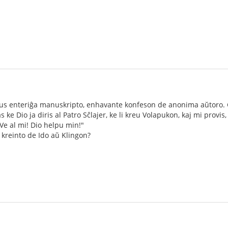
orus enteriĝa manuskripto, enhavante konfeson de anonima aŭtoro. Ĝ
 ke Dio ja diris al Patro Sĉlajer, ke li kreu Volapukon, kaj mi provis
 Ve al mi! Dio helpu min!"
 kreinto de Ido aŭ Klingon?