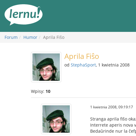
Więcej
Forum
Humor
Aprila Fiŝo
Aprila Fiŝo
od
StephaSport
, 1 kwietnia 2008
Wpisy:
10
1 kwietnia 2008, 09:19:17
Stranga aprila fiŝo oka
Interrete aperis nova v
Bedaŭrinde nur la ĉefpa