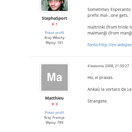
Sometimes Esperanto de
prefix mal-, one gets,
StephaSport
1
maltrinki (from trinki t
Pokaż profil
malmanĝi (from manĝi t
Kraj: Włochy
Wpisy: 161
fonto:http://en.wikipe
4 kwietnia 2008, 21:50:27
Ho, vi pravas.
Ankaŭ la vortaro de Le
Matthieu
Strangete.
9
Pokaż profil
Kraj: Francja
Wpisy: 789