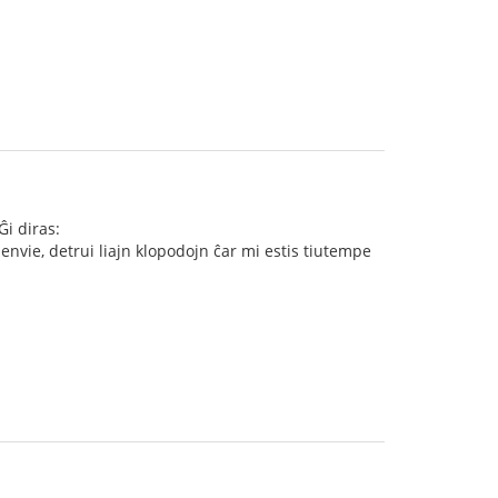
i diras:
, envie, detrui liajn klopodojn ĉar mi estis tiutempe