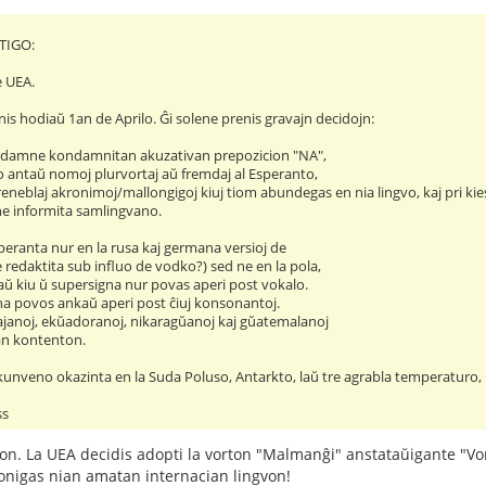
TIGO:
e UEA.
s hodiaŭ 1an de Aprilo. Ĝi solene prenis gravajn decidojn:
 nun damne kondamnitan akuzativan prepozicion "NA",
do antaŭ nomoj plurvortaj aŭ fremdaj al Esperanto,
neblaj akronimoj/mallongigoj kiuj tiom abundegas en nia lingvo, kaj pri kies 
one informita samlingvano.
peranta nur en la rusa kaj germana versioj de
redaktita sub influo de vodko?) sed ne en la pola,
aŭ kiu ŭ supersigna nur povas aperi post vokalo.
a povos ankaŭ aperi post ĉiuj konsonantoj.
janoj, ekŭadoranoj, nikaragŭanoj kaj gŭatemalanoj
tan kontenton.
 kunveno okazinta en la Suda Poluso, Antarkto, laŭ tre agrabla temperaturo,
ss
ron. La UEA decidis adopti la vorton "Malmanĝi" anstataŭigante "Vo
bonigas nian amatan internacian lingvon!