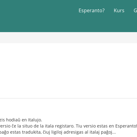
Esperanto?
Kurs
G
zis hodiaŭ en Italujo.
ersio ĉe la situo de la itala registaro. Tiu versio estas en Esperanto
ĝo estas tradukita, ĉiuj ligiloj adresigas al italaj paĝoj...