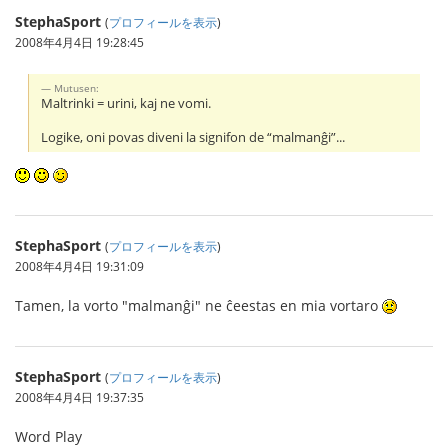
StephaSport
(
プロフィールを表示
)
2008年4月4日 19:28:45
Mutusen:
Maltrinki = urini, kaj ne vomi.
Logike, oni povas diveni la signifon de “malmanĝi”...
StephaSport
(
プロフィールを表示
)
2008年4月4日 19:31:09
Tamen, la vorto "malmanĝi" ne ĉeestas en mia vortaro
StephaSport
(
プロフィールを表示
)
2008年4月4日 19:37:35
Word Play