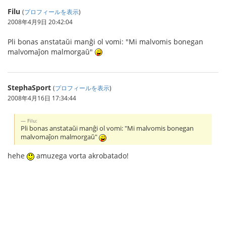
Filu
(
プロフィールを表示
)
2008年4月9日 20:42:04
Pli bonas anstataŭi manĝi ol vomi: "Mi malvomis bonegan
malvomaĵon malmorgaŭ"
StephaSport
(
プロフィールを表示
)
2008年4月16日 17:34:44
Filu:
Pli bonas anstataŭi manĝi ol vomi: "Mi malvomis bonegan
malvomaĵon malmorgaŭ"
hehe
amuzega vorta akrobatado!