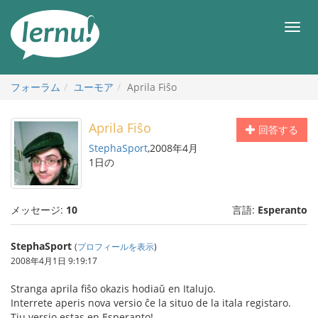
目
次
メ
へ
ニ
ュ
ー
フォーラム
ユーモア
Aprila Fiŝo
Aprila Fiŝo
回答する
StephaSport
,2008年4月
1日の
メッセージ:
10
言語:
Esperanto
StephaSport
(
プロフィールを表示
)
2008年4月1日 9:19:17
Stranga aprila fiŝo okazis hodiaŭ en Italujo.
Interrete aperis nova versio ĉe la situo de la itala registaro.
Tiu versio estas en Esperanto!