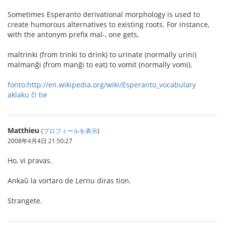
Sometimes Esperanto derivational morphology is used to
create humorous alternatives to existing roots. For instance,
with the antonym prefix mal-, one gets,
maltrinki (from trinki to drink) to urinate (normally urini)
malmanĝi (from manĝi to eat) to vomit (normally vomi).
fonto:http://en.wikipedia.org/wiki/Esperanto_vocabulary
aklaku ĉi tie
Matthieu
(
プロフィールを表示
)
2008年4月4日 21:50:27
Ho, vi pravas.
Ankaŭ la vortaro de Lernu diras tion.
Strangete.