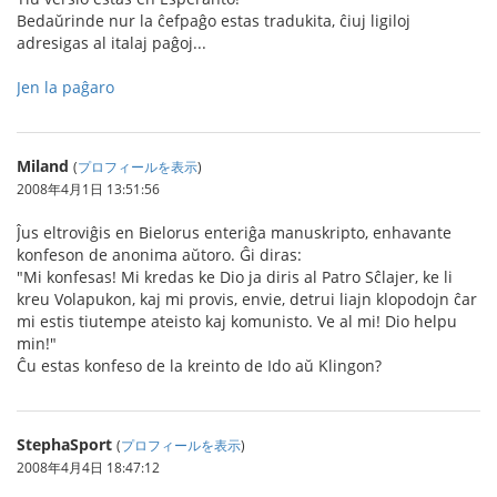
Bedaŭrinde nur la ĉefpaĝo estas tradukita, ĉiuj ligiloj
adresigas al italaj paĝoj...
Jen la paĝaro
Miland
(
プロフィールを表示
)
2008年4月1日 13:51:56
Ĵus eltroviĝis en Bielorus enteriĝa manuskripto, enhavante
konfeson de anonima aŭtoro. Ĝi diras:
"Mi konfesas! Mi kredas ke Dio ja diris al Patro Sĉlajer, ke li
kreu Volapukon, kaj mi provis, envie, detrui liajn klopodojn ĉar
mi estis tiutempe ateisto kaj komunisto. Ve al mi! Dio helpu
min!"
Ĉu estas konfeso de la kreinto de Ido aŭ Klingon?
StephaSport
(
プロフィールを表示
)
2008年4月4日 18:47:12