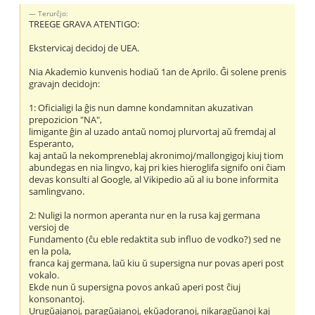
Terurĉjo:
TREEGE GRAVA ATENTIGO:
Ekstervicaj decidoj de UEA.
Nia Akademio kunvenis hodiaŭ 1an de Aprilo. Ĝi solene prenis
gravajn decidojn:
1: Oficialigi la ĝis nun damne kondamnitan akuzativan
prepozicion "NA",
limigante ĝin al uzado antaŭ nomoj plurvortaj aŭ fremdaj al
Esperanto,
kaj antaŭ la nekompreneblaj akronimoj/mallongigoj kiuj tiom
abundegas en nia lingvo, kaj pri kies hieroglifa signifo oni ĉiam
devas konsulti al Google, al Vikipedio aŭ al iu bone informita
samlingvano.
2: Nuligi la normon aperanta nur en la rusa kaj germana
versioj de
Fundamento (ĉu eble redaktita sub influo de vodko?) sed ne
en la pola,
franca kaj germana, laŭ kiu ŭ supersigna nur povas aperi post
vokalo.
Ekde nun ŭ supersigna povos ankaŭ aperi post ĉiuj
konsonantoj.
Urugŭajanoj, paragŭajanoj, ekŭadoranoj, nikaragŭanoj kaj