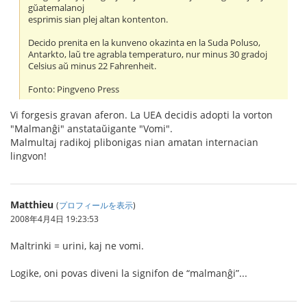
gŭatemalanoj
esprimis sian plej altan kontenton.
Decido prenita en la kunveno okazinta en la Suda Poluso,
Antarkto, laŭ tre agrabla temperaturo, nur minus 30 gradoj
Celsius aŭ minus 22 Fahrenheit.
Fonto: Pingveno Press
Vi forgesis gravan aferon. La UEA decidis adopti la vorton
"Malmanĝi" anstataŭigante "Vomi".
Malmultaj radikoj plibonigas nian amatan internacian
lingvon!
Matthieu
(
プロフィールを表示
)
2008年4月4日 19:23:53
Maltrinki = urini, kaj ne vomi.
Logike, oni povas diveni la signifon de “malmanĝi”...