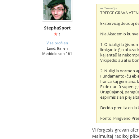
Terurĉjo:
TREEGE GRAVA ATEN
Ekstervicaj decidoj d
StephaSport
Nia Akademio kunveni
1
Vise profilen
1: Oficialigi la ĝis
Land: Italien
limigante ĝin al uza
Meddelelser: 161
kaj antaŭ la nekompre
Vikipedio aŭ al iu b
2: Nuligi la normon a
Fundamento (ĉu eble 
franca kaj germana, l
Ekde nun ŭ supersign
Urugŭajanoj, paragŭa
esprimis sian plej al
Decido prenita en la
Fonto: Pingveno Pre
Vi forgesis gravan afe
Malmultaj radikoj pli