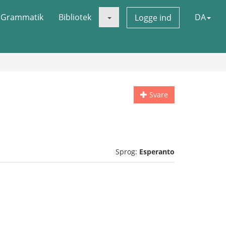
Grammatik
Bibliotek
DA
Logge ind
Svare
Sprog:
Esperanto
!