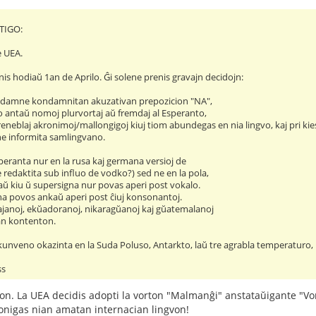
TIGO:
e UEA.
s hodiaŭ 1an de Aprilo. Ĝi solene prenis gravajn decidojn:
 nun damne kondamnitan akuzativan prepozicion "NA",
do antaŭ nomoj plurvortaj aŭ fremdaj al Esperanto,
neblaj akronimoj/mallongigoj kiuj tiom abundegas en nia lingvo, kaj pri kies 
one informita samlingvano.
peranta nur en la rusa kaj germana versioj de
redaktita sub influo de vodko?) sed ne en la pola,
aŭ kiu ŭ supersigna nur povas aperi post vokalo.
a povos ankaŭ aperi post ĉiuj konsonantoj.
janoj, ekŭadoranoj, nikaragŭanoj kaj gŭatemalanoj
tan kontenton.
 kunveno okazinta en la Suda Poluso, Antarkto, laŭ tre agrabla temperaturo,
ss
ron. La UEA decidis adopti la vorton "Malmanĝi" anstataŭigante "Vo
bonigas nian amatan internacian lingvon!