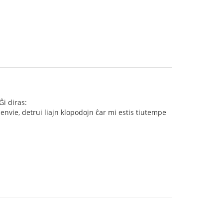
i diras:
, envie, detrui liajn klopodojn ĉar mi estis tiutempe