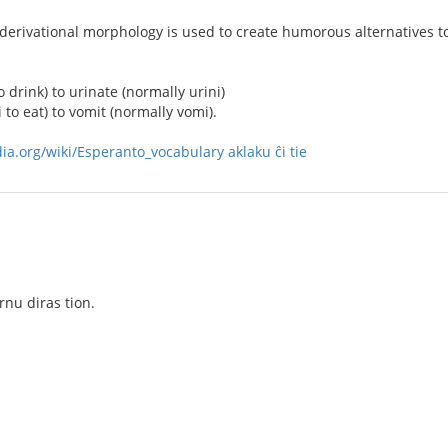
rivational morphology is used to create humorous alternatives to 
o drink) to urinate (normally urini)
o eat) to vomit (normally vomi).
dia.org/wiki/Esperanto_vocabulary
aklaku ĉi tie
rnu diras tion.