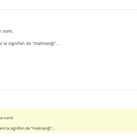
e vomi.
i la signifon de “malmanĝi”...
 ne vomi.
eni la signifon de “malmanĝi”...