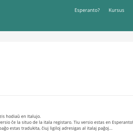
Esperanto?
Kursus
zis hodiaŭ en Italujo.
ersio ĉe la situo de la itala registaro. Tiu versio estas en Esperanto
ĝo estas tradukita, ĉiuj ligiloj adresigas al italaj paĝoj...