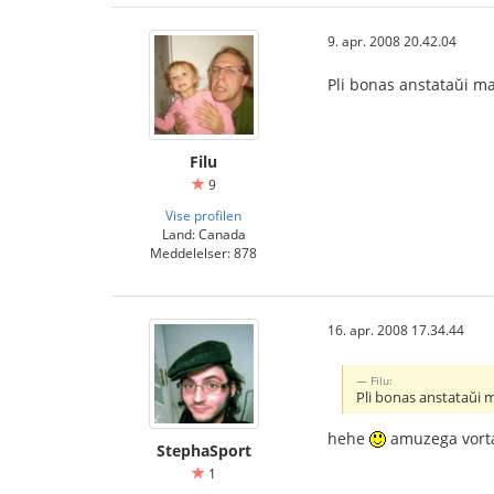
9. apr. 2008 20.42.04
Pli bonas anstataŭi 
Filu
9
Vise profilen
Land: Canada
Meddelelser: 878
16. apr. 2008 17.34.44
Filu:
Pli bonas anstataŭi
hehe
amuzega vorta
StephaSport
1