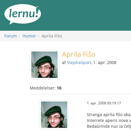
Til
indholdet
Forum
Humor
Aprila Fiŝo
Aprila Fiŝo
af
StephaSport
, 1. apr. 2008
Meddelelser:
10
1. apr. 2008 09.19.17
Stranga aprila fiŝo oka
Interrete aperis nova v
Bedaŭrinde nur la ĉefpa