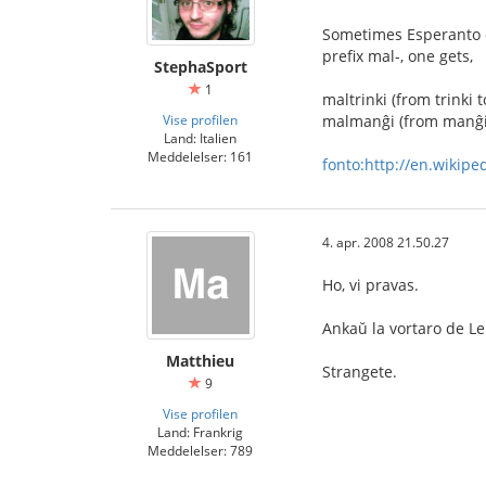
Sometimes Esperanto de
prefix mal-, one gets,
StephaSport
1
maltrinki (from trinki t
Vise profilen
malmanĝi (from manĝi t
Land: Italien
Meddelelser: 161
fonto:http://en.wikipe
4. apr. 2008 21.50.27
Ho, vi pravas.
Ankaŭ la vortaro de Le
Matthieu
Strangete.
9
Vise profilen
Land: Frankrig
Meddelelser: 789