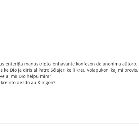
orus enteriĝa manuskripto, enhavante konfeson de anonima aŭtoro. Ĝ
 ke Dio ja diris al Patro Sĉlajer, ke li kreu Volapukon, kaj mi provis
 Ve al mi! Dio helpu min!"
 kreinto de Ido aŭ Klingon?