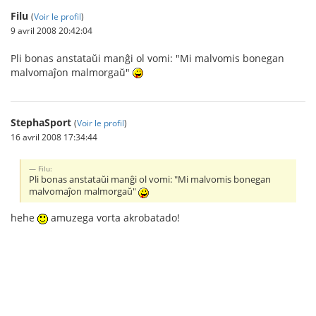
Filu
(
Voir le profil
)
9 avril 2008 20:42:04
Pli bonas anstataŭi manĝi ol vomi: "Mi malvomis bonegan
malvomaĵon malmorgaŭ"
StephaSport
(
Voir le profil
)
16 avril 2008 17:34:44
Filu:
Pli bonas anstataŭi manĝi ol vomi: "Mi malvomis bonegan
malvomaĵon malmorgaŭ"
hehe
amuzega vorta akrobatado!