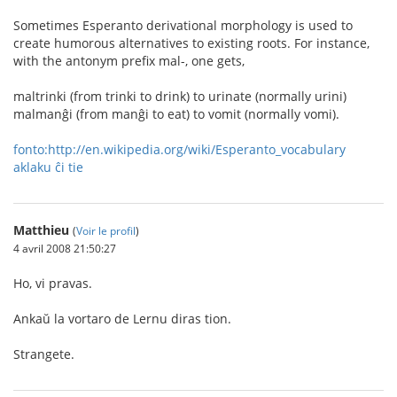
Sometimes Esperanto derivational morphology is used to
create humorous alternatives to existing roots. For instance,
with the antonym prefix mal-, one gets,
maltrinki (from trinki to drink) to urinate (normally urini)
malmanĝi (from manĝi to eat) to vomit (normally vomi).
fonto:http://en.wikipedia.org/wiki/Esperanto_vocabulary
aklaku ĉi tie
Matthieu
(
Voir le profil
)
4 avril 2008 21:50:27
Ho, vi pravas.
Ankaŭ la vortaro de Lernu diras tion.
Strangete.