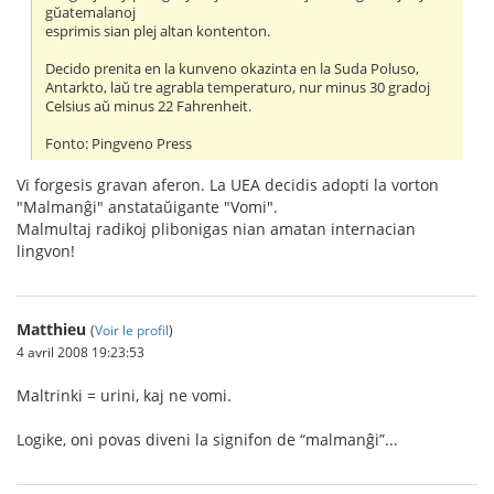
gŭatemalanoj
esprimis sian plej altan kontenton.
Decido prenita en la kunveno okazinta en la Suda Poluso,
Antarkto, laŭ tre agrabla temperaturo, nur minus 30 gradoj
Celsius aŭ minus 22 Fahrenheit.
Fonto: Pingveno Press
Vi forgesis gravan aferon. La UEA decidis adopti la vorton
"Malmanĝi" anstataŭigante "Vomi".
Malmultaj radikoj plibonigas nian amatan internacian
lingvon!
Matthieu
(
Voir le profil
)
4 avril 2008 19:23:53
Maltrinki = urini, kaj ne vomi.
Logike, oni povas diveni la signifon de “malmanĝi”...