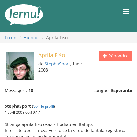
Aller
au
Men
contenu
Forum
Humour
Aprila Fiŝo
Aprila Fiŝo
Répondre
de
StephaSport
, 1 avril
2008
Messages :
10
Langue:
Esperanto
StephaSport
(
Voir le profil
)
1 avril 2008 09:19:17
Stranga aprila fiŝo okazis hodiaŭ en Italujo.
Interrete aperis nova versio ĉe la situo de la itala registaro.
Tiu versio estas en Esperanto!