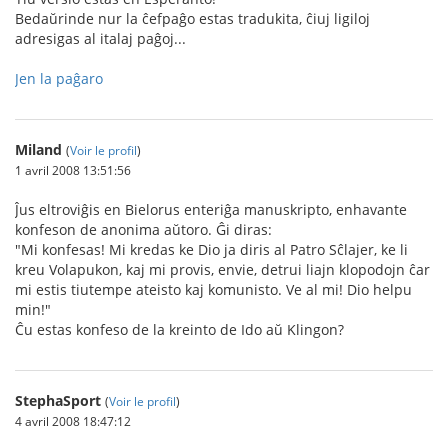
Bedaŭrinde nur la ĉefpaĝo estas tradukita, ĉiuj ligiloj
adresigas al italaj paĝoj...
Jen la paĝaro
Miland
(
Voir le profil
)
1 avril 2008 13:51:56
Ĵus eltroviĝis en Bielorus enteriĝa manuskripto, enhavante
konfeson de anonima aŭtoro. Ĝi diras:
"Mi konfesas! Mi kredas ke Dio ja diris al Patro Sĉlajer, ke li
kreu Volapukon, kaj mi provis, envie, detrui liajn klopodojn ĉar
mi estis tiutempe ateisto kaj komunisto. Ve al mi! Dio helpu
min!"
Ĉu estas konfeso de la kreinto de Ido aŭ Klingon?
StephaSport
(
Voir le profil
)
4 avril 2008 18:47:12