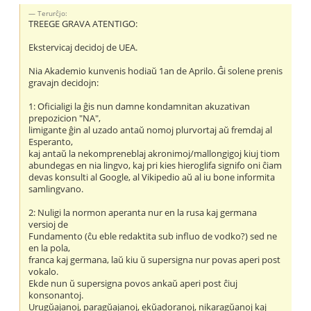
Terurĉjo:
TREEGE GRAVA ATENTIGO:
Ekstervicaj decidoj de UEA.
Nia Akademio kunvenis hodiaŭ 1an de Aprilo. Ĝi solene prenis
gravajn decidojn:
1: Oficialigi la ĝis nun damne kondamnitan akuzativan
prepozicion "NA",
limigante ĝin al uzado antaŭ nomoj plurvortaj aŭ fremdaj al
Esperanto,
kaj antaŭ la nekompreneblaj akronimoj/mallongigoj kiuj tiom
abundegas en nia lingvo, kaj pri kies hieroglifa signifo oni ĉiam
devas konsulti al Google, al Vikipedio aŭ al iu bone informita
samlingvano.
2: Nuligi la normon aperanta nur en la rusa kaj germana
versioj de
Fundamento (ĉu eble redaktita sub influo de vodko?) sed ne
en la pola,
franca kaj germana, laŭ kiu ŭ supersigna nur povas aperi post
vokalo.
Ekde nun ŭ supersigna povos ankaŭ aperi post ĉiuj
konsonantoj.
Urugŭajanoj, paragŭajanoj, ekŭadoranoj, nikaragŭanoj kaj