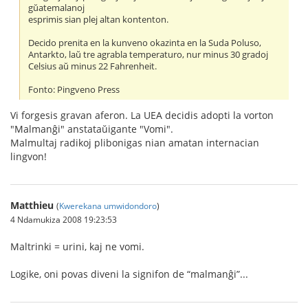
gŭatemalanoj
esprimis sian plej altan kontenton.
Decido prenita en la kunveno okazinta en la Suda Poluso,
Antarkto, laŭ tre agrabla temperaturo, nur minus 30 gradoj
Celsius aŭ minus 22 Fahrenheit.
Fonto: Pingveno Press
Vi forgesis gravan aferon. La UEA decidis adopti la vorton
"Malmanĝi" anstataŭigante "Vomi".
Malmultaj radikoj plibonigas nian amatan internacian
lingvon!
Matthieu
(
Kwerekana umwidondoro
)
4 Ndamukiza 2008 19:23:53
Maltrinki = urini, kaj ne vomi.
Logike, oni povas diveni la signifon de “malmanĝi”...