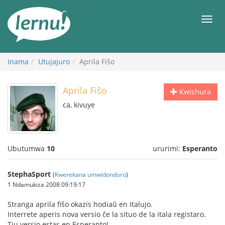
Ku
rupapuro
Urut
rw'ibirimwo
Inama
Utujajuro
Aprila Fiŝo
Aprila Fiŝo
Kwishura
ca, kivuye
Ubutumwa
10
ururimi:
Esperanto
StephaSport
(
Kwerekana umwidondoro
)
1 Ndamukiza 2008 09:19:17
Stranga aprila fiŝo okazis hodiaŭ en Italujo.
Interrete aperis nova versio ĉe la situo de la itala registaro.
Tiu versio estas en Esperanto!