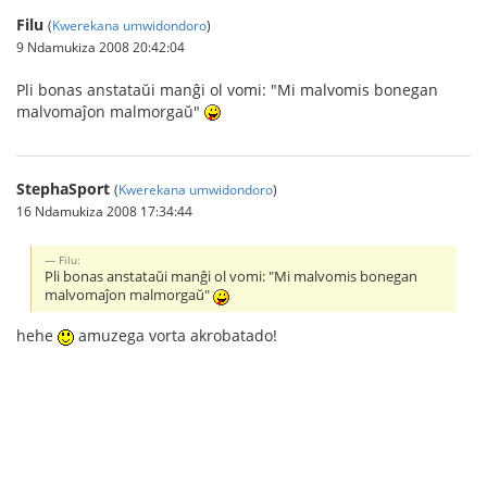
Filu
(
Kwerekana umwidondoro
)
9 Ndamukiza 2008 20:42:04
Pli bonas anstataŭi manĝi ol vomi: "Mi malvomis bonegan
malvomaĵon malmorgaŭ"
StephaSport
(
Kwerekana umwidondoro
)
16 Ndamukiza 2008 17:34:44
Filu:
Pli bonas anstataŭi manĝi ol vomi: "Mi malvomis bonegan
malvomaĵon malmorgaŭ"
hehe
amuzega vorta akrobatado!