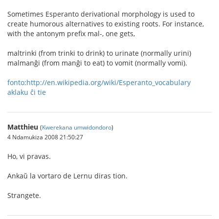
Sometimes Esperanto derivational morphology is used to
create humorous alternatives to existing roots. For instance,
with the antonym prefix mal-, one gets,
maltrinki (from trinki to drink) to urinate (normally urini)
malmanĝi (from manĝi to eat) to vomit (normally vomi).
fonto:http://en.wikipedia.org/wiki/Esperanto_vocabulary
aklaku ĉi tie
Matthieu
(
Kwerekana umwidondoro
)
4 Ndamukiza 2008 21:50:27
Ho, vi pravas.
Ankaŭ la vortaro de Lernu diras tion.
Strangete.