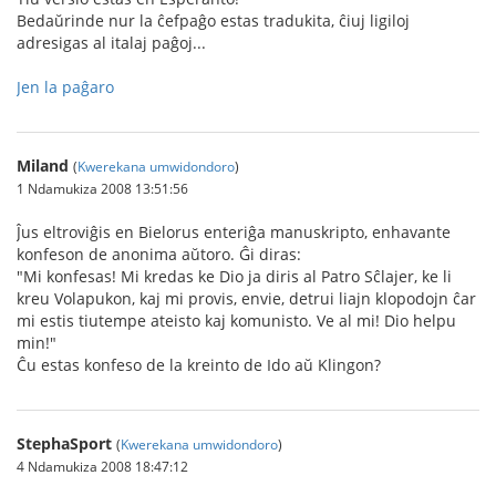
Bedaŭrinde nur la ĉefpaĝo estas tradukita, ĉiuj ligiloj
adresigas al italaj paĝoj...
Jen la paĝaro
Miland
(
Kwerekana umwidondoro
)
1 Ndamukiza 2008 13:51:56
Ĵus eltroviĝis en Bielorus enteriĝa manuskripto, enhavante
konfeson de anonima aŭtoro. Ĝi diras:
"Mi konfesas! Mi kredas ke Dio ja diris al Patro Sĉlajer, ke li
kreu Volapukon, kaj mi provis, envie, detrui liajn klopodojn ĉar
mi estis tiutempe ateisto kaj komunisto. Ve al mi! Dio helpu
min!"
Ĉu estas konfeso de la kreinto de Ido aŭ Klingon?
StephaSport
(
Kwerekana umwidondoro
)
4 Ndamukiza 2008 18:47:12