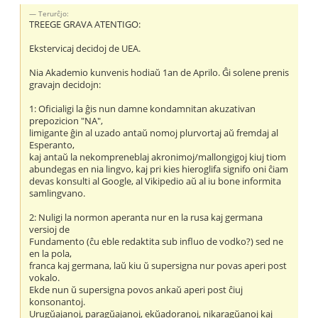
Terurĉjo:
TREEGE GRAVA ATENTIGO:
Ekstervicaj decidoj de UEA.
Nia Akademio kunvenis hodiaŭ 1an de Aprilo. Ĝi solene prenis
gravajn decidojn:
1: Oficialigi la ĝis nun damne kondamnitan akuzativan
prepozicion "NA",
limigante ĝin al uzado antaŭ nomoj plurvortaj aŭ fremdaj al
Esperanto,
kaj antaŭ la nekompreneblaj akronimoj/mallongigoj kiuj tiom
abundegas en nia lingvo, kaj pri kies hieroglifa signifo oni ĉiam
devas konsulti al Google, al Vikipedio aŭ al iu bone informita
samlingvano.
2: Nuligi la normon aperanta nur en la rusa kaj germana
versioj de
Fundamento (ĉu eble redaktita sub influo de vodko?) sed ne
en la pola,
franca kaj germana, laŭ kiu ŭ supersigna nur povas aperi post
vokalo.
Ekde nun ŭ supersigna povos ankaŭ aperi post ĉiuj
konsonantoj.
Urugŭajanoj, paragŭajanoj, ekŭadoranoj, nikaragŭanoj kaj