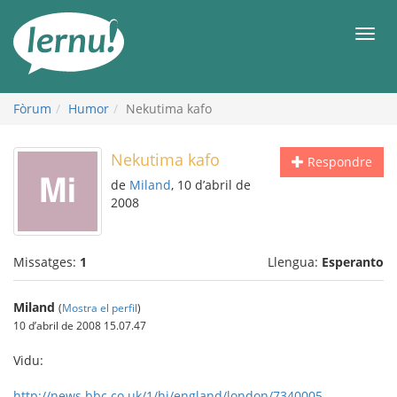
Al
contingut
Men
Fòrum
Humor
Nekutima kafo
Nekutima kafo
Respondre
de
Miland
, 10 d’abril de
2008
Missatges:
1
Llengua:
Esperanto
Miland
(
Mostra el perfil
)
10 d’abril de 2008 15.07.47
Vidu:
http://news.bbc.co.uk/1/hi/england/london/7340005....