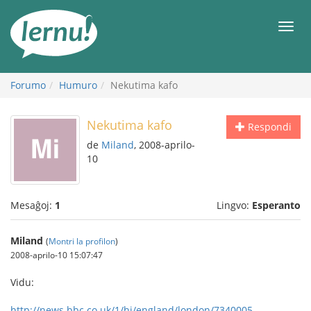
Al
la
Men
enhavo
Forumo
Humuro
Nekutima kafo
Nekutima kafo
Respondi
de
Miland
, 2008-aprilo-
10
Mesaĝoj:
1
Lingvo:
Esperanto
Miland
(
Montri la profilon
)
2008-aprilo-10 15:07:47
Vidu:
http://news.bbc.co.uk/1/hi/england/london/7340005....