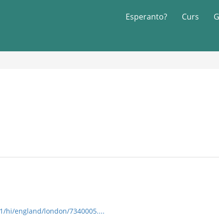
Esperanto?
Curs
G
/1/hi/england/london/7340005....