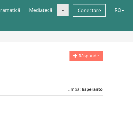
ramatică
Mediatecă
RO
Conectare
Răspunde
Limbă:
Esperanto