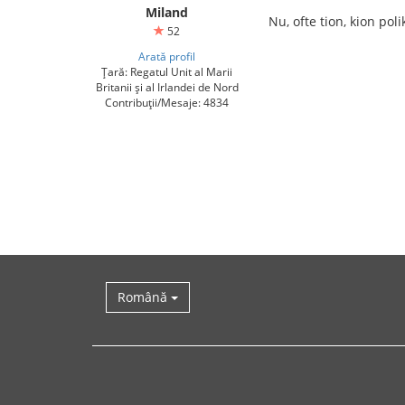
Miland
Nu, ofte tion, kion pol
52
Arată profil
Țară: Regatul Unit al Marii
Britanii și al Irlandei de Nord
Contribuții/Mesaje: 4834
Română