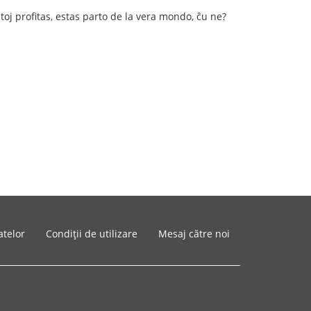
istoj profitas, estas parto de la vera mondo, ĉu ne?
atelor
Condiții de utilizare
Mesaj către noi