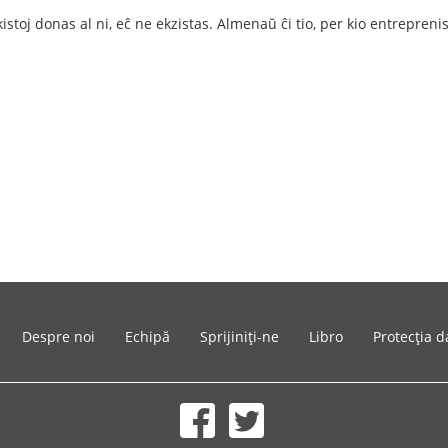
ikistoj donas al ni, eĉ ne ekzistas. Almenaŭ ĉi tio, per kio entrepren
Despre noi
Echipă
Sprijiniți-ne
Libro
Protecția d