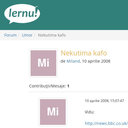
Mergi
la
conținut
Forum
Umor
Nekutima kafo
Nekutima kafo
de
Miland
, 10 aprilie 2008
Contribuții/Mesaje:
1
10 aprilie 2008, 15:07:47
Vidu:
http://news.bbc.co.uk