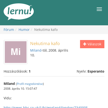
Tartalom
Men
Fórum
Humor
Nekutima kafo
Nekutima kafo
Válaszok
Miland
-tól, 2008. április
10.
Hozzászólások:
1
Nyelv:
Esperanto
Miland
(
Profil megtekintése
)
2008. április 10. 15:07:47
Vidu:
http://news.bbc.co.uk/1/hi/england/london/7340005....