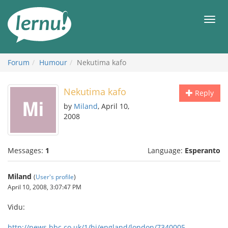
Skip
to
Men
the
content
Forum
Humour
Nekutima kafo
Nekutima kafo
Reply
by
Miland
, April 10,
2008
Messages:
1
Language:
Esperanto
Miland
(
User's profile
)
April 10, 2008, 3:07:47 PM
Vidu:
http://news.bbc.co.uk/1/hi/england/london/7340005....