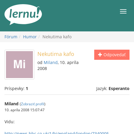
Späť
na
Men
obsah
Fórum
Humor
Nekutima kafo
Nekutima kafo
Odpovedať
od
Miland
, 10. apríla
2008
Príspevky:
1
Jazyk:
Esperanto
Miland
(
Zobraziť profil
)
10. apríla 2008 15:07:47
Vidu:
http://news.bbc.co.uk/1/hi/england/london/7340005....