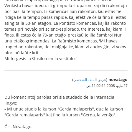
Venkisto havas ideon: ili grimpu la ŝtuparon, kaj diri rakontojn
por pasi la tempon. Li komencas lian rakonton, kiu estas tiel
ridiga ke la tempo pasas rapide, kaj efektive ĉe la fino ili estas
atingita la 50-an etaĝon. La Pontisto komencas, kaj lia rakonto
temas pri novaĵo pri scienc-esplorado, tre interesa, kaj kiam li
finas, ili estas ĉe la 79-an etaĝo, preskaŭ je ilia ĉambro! Nur
unu etaĝo grimpendas. La Raŭmisto komencas, 'Mi havas
tragedian rakonton, tiel malĝoja ke, kiam vi audos ĝin, vi volos
plori aŭ laŭte krii.
Mi forgesis la ŝlosilon en la vestiblo.'
novatago
(
عرض الملف الشخصي
)
27 مايو، 2008 11:02:11 ص
Du komencintoj parolas pri sia studado de la internacia
lingvo:
- Mi unue studis la kurson "Gerda malaperis", due la kurson
"Gerda remalaparis" kaj fine la kurson "Gerda, la venĝo".
Ĝis, Novatago.