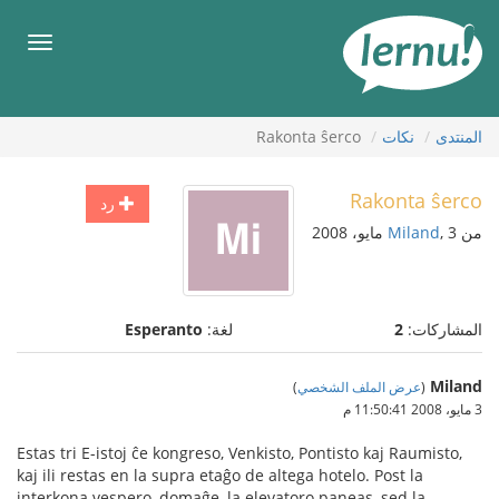
لى
لمحتويات
قائمة
طعام
المنتدى
نكات
Rakonta ŝerco
Rakonta ŝerco
رد
من
, 3 مايو، 2008
Miland
المشاركات:
2
لغة:
Esperanto
Miland
(
عرض الملف الشخصي
)
3 مايو، 2008 11:50:41 م
Estas tri E-istoj ĉe kongreso, Venkisto, Pontisto kaj Raumisto,
kaj ili restas en la supra etaĝo de altega hotelo. Post la
interkona vespero, domaĝe, la elevatoro paneas, sed la