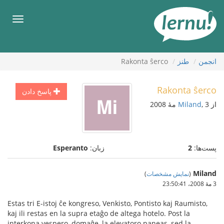
رود
ه
فهرس
حتوا
انجمن
طنز
Rakonta ŝerco
Rakonta ŝerco
پاسخ دادن
از
, 3 مهٔ 2008
Miland
پست‌ها:
2
زبان:
Esperanto
Miland
(
نمایش مشخصات
)
3 مهٔ 2008،‏ 23:50:41
Estas tri E-istoj ĉe kongreso, Venkisto, Pontisto kaj Raumisto,
kaj ili restas en la supra etaĝo de altega hotelo. Post la
interkona vespero, domaĝe, la elevatoro paneas, sed la