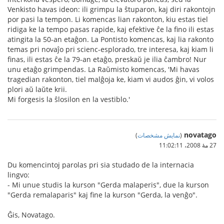
Venkisto havas ideon: ili grimpu la ŝtuparon, kaj diri rakontojn
por pasi la tempon. Li komencas lian rakonton, kiu estas tiel
ridiga ke la tempo pasas rapide, kaj efektive ĉe la fino ili estas
atingita la 50-an etaĝon. La Pontisto komencas, kaj lia rakonto
temas pri novaĵo pri scienc-esplorado, tre interesa, kaj kiam li
finas, ili estas ĉe la 79-an etaĝo, preskaŭ je ilia ĉambro! Nur
unu etaĝo grimpendas. La Raŭmisto komencas, 'Mi havas
tragedian rakonton, tiel malĝoja ke, kiam vi audos ĝin, vi volos
plori aŭ laŭte krii.
Mi forgesis la ŝlosilon en la vestiblo.'
novatago
(
نمایش مشخصات
)
27 مهٔ 2008،‏ 11:02:11
Du komencintoj parolas pri sia studado de la internacia
lingvo:
- Mi unue studis la kurson "Gerda malaperis", due la kurson
"Gerda remalaparis" kaj fine la kurson "Gerda, la venĝo".
Ĝis, Novatago.