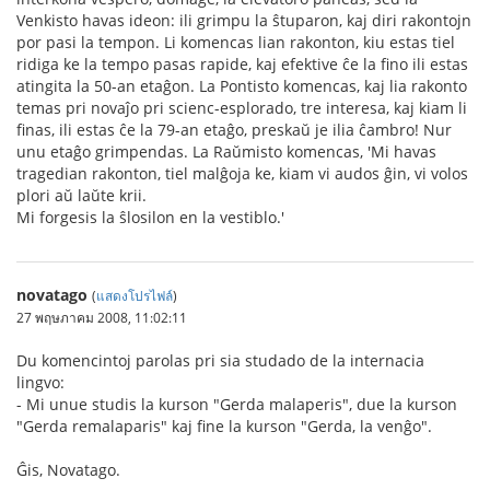
Venkisto havas ideon: ili grimpu la ŝtuparon, kaj diri rakontojn
por pasi la tempon. Li komencas lian rakonton, kiu estas tiel
ridiga ke la tempo pasas rapide, kaj efektive ĉe la fino ili estas
atingita la 50-an etaĝon. La Pontisto komencas, kaj lia rakonto
temas pri novaĵo pri scienc-esplorado, tre interesa, kaj kiam li
finas, ili estas ĉe la 79-an etaĝo, preskaŭ je ilia ĉambro! Nur
unu etaĝo grimpendas. La Raŭmisto komencas, 'Mi havas
tragedian rakonton, tiel malĝoja ke, kiam vi audos ĝin, vi volos
plori aŭ laŭte krii.
Mi forgesis la ŝlosilon en la vestiblo.'
novatago
(
แสดงโปรไฟล์
)
27 พฤษภาคม 2008, 11:02:11
Du komencintoj parolas pri sia studado de la internacia
lingvo:
- Mi unue studis la kurson "Gerda malaperis", due la kurson
"Gerda remalaparis" kaj fine la kurson "Gerda, la venĝo".
Ĝis, Novatago.