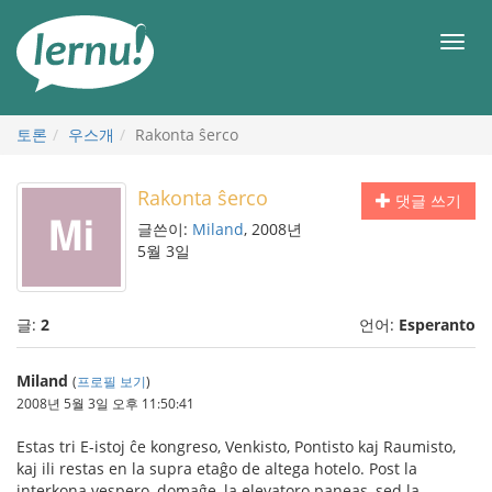
본
문
메
으
뉴
로
토론
우스개
Rakonta ŝerco
Rakonta ŝerco
댓글 쓰기
글쓴이:
Miland
, 2008년
5월 3일
글:
2
언어:
Esperanto
Miland
(
프로필 보기
)
2008년 5월 3일 오후 11:50:41
Estas tri E-istoj ĉe kongreso, Venkisto, Pontisto kaj Raumisto,
kaj ili restas en la supra etaĝo de altega hotelo. Post la
interkona vespero, domaĝe, la elevatoro paneas, sed la