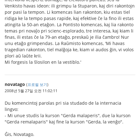
Venkisto havas ideon: ili grimpu la ŝtuparon, kaj diri rakontojn
por pasi la tempon. Li komencas lian rakonton, kiu estas tiel
ridiga ke la tempo pasas rapide, kaj efektive ĉe la fino ili estas
atingita la 50-an etaĝon. La Pontisto komencas, kaj lia rakonto
temas pri novaĵo pri scienc-esplorado, tre interesa, kaj kiam li
finas, ili estas ĉe la 79-an etaĝo, preskaŭ je ilia ĉambro! Nur
unu etaĝo grimpendas. La Raŭmisto komencas, 'Mi havas
tragedian rakonton, tiel malĝoja ke, kiam vi audos ĝin, vi volos
plori aŭ laŭte krii.
Mi forgesis la ŝlosilon en la vestiblo.'
novatago
(
프로필 보기
)
2008년 5월 27일 오전 11:02:11
Du komencintoj parolas pri sia studado de la internacia
lingvo:
- Mi unue studis la kurson "Gerda malaperis", due la kurson
"Gerda remalaparis" kaj fine la kurson "Gerda, la venĝo".
Ĝis, Novatago.