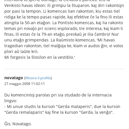
Venkisto havas ideon: ili grimpu la ŝtuparon, kaj diri rakontojn
por pasi la tempon. Li komencas lian rakonton, kiu estas tiel
ridiga ke la tempo pasas rapide, kaj efektive ĉe la fino ili estas
atingita la 50-an etaĝon. La Pontisto komencas, kaj lia rakonto
temas pri novaĵo pri scienc-esplorado, tre interesa, kaj kiam li
finas, ili estas ĉe la 79-an etaĝo, preskaŭ je ilia ĉambro! Nur
unu etaĝo grimpendas. La Raŭmisto komencas, 'Mi havas
tragedian rakonton, tiel malĝoja ke, kiam vi audos ĝin, vi volos
plori aŭ laŭte krii.
Mi forgesis la ŝlosilon en la vestiblo.'
novatago
(
Mostra il profilo
)
27 maggio 2008 11:02:11
Du komencintoj parolas pri sia studado de la internacia
lingvo:
- Mi unue studis la kurson "Gerda malaperis", due la kurson
"Gerda remalaparis" kaj fine la kurson "Gerda, la venĝo".
Ĝis, Novatago.