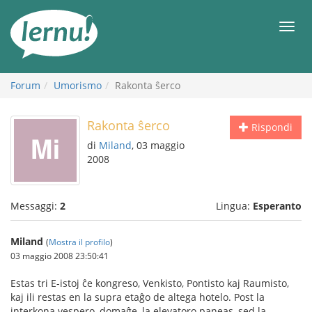
Vai
all’indice
Men
Forum
Umorismo
Rakonta ŝerco
Rakonta ŝerco
Rispondi
di
Miland
, 03 maggio
2008
Messaggi:
2
Lingua:
Esperanto
Miland
(
Mostra il profilo
)
03 maggio 2008 23:50:41
Estas tri E-istoj ĉe kongreso, Venkisto, Pontisto kaj Raumisto,
kaj ili restas en la supra etaĝo de altega hotelo. Post la
interkona vespero, domaĝe, la elevatoro paneas, sed la