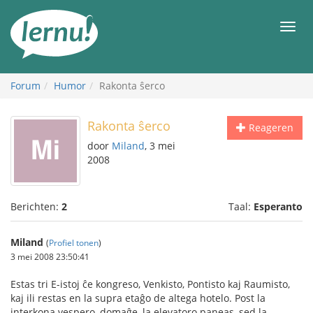
Naar
de
Men
inhoud
Forum
Humor
Rakonta ŝerco
Rakonta ŝerco
Reageren
door
Miland
, 3 mei
2008
Berichten:
2
Taal:
Esperanto
Miland
(
Profiel tonen
)
3 mei 2008 23:50:41
Estas tri E-istoj ĉe kongreso, Venkisto, Pontisto kaj Raumisto,
kaj ili restas en la supra etaĝo de altega hotelo. Post la
interkona vespero, domaĝe, la elevatoro paneas, sed la