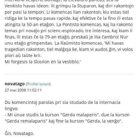
Venkisto havas ideon: ili grimpu la ŝtuparon, kaj diri rakontojn
por pasi la tempon. Li komencas lian rakonton, kiu estas tiel
ridiga ke la tempo pasas rapide, kaj efektive ĉe la fino ili estas
atingita la 50-an etaĝon. La Pontisto komencas, kaj lia rakonto
temas pri novaĵo pri scienc-esplorado, tre interesa, kaj kiam li
finas, ili estas ĉe la 79-an etaĝo, preskaŭ je ilia ĉambro! Nur
unu etaĝo grimpendas. La Raŭmisto komencas, 'Mi havas
tragedian rakonton, tiel malĝoja ke, kiam vi audos ĝin, vi volos
plori aŭ laŭte krii.
Mi forgesis la ŝlosilon en la vestiblo.'
novatago
(
Profiel tonen
)
27 mei 2008 11:02:11
Du komencintoj parolas pri sia studado de la internacia
lingvo:
- Mi unue studis la kurson "Gerda malaperis", due la kurson
"Gerda remalaparis" kaj fine la kurson "Gerda, la venĝo".
Ĝis, Novatago.