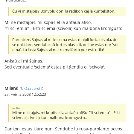
Ĉu vi mistajpis? Bonvolu doni la radikon kaj la kuntekston.
Mi ne mistajpis, mi kopiis el la antaŭa afiŝo.
"fi-sci-em-a" - Esti sciema (scivola) kun malbona kromgusto.
Parenteze, ŝajnas al mi ke, ema estas malpli forta ol vola, do
se oni klare, sendube aŭ forte volas scii, oni ne estas nur 'sci-
ema'. La lasta ŝajnas al mi tro malforta por esti utila!
Ankaŭ al mi ŝajnas.
Sed eventuale 'sciema' estas pli ĝentila ol 'scivola'.
Miland
(
Ukázat profil
)
27. května 2008 12:52:23
Rian:
Mi ne mistajpis, mi kopiis el la antaŭa afiŝo. "fi-sci-em-a" - Esti
sciema (scivola) kun malbona kromgusto..
Dankon, estas klare nun. Sendube iu rusa-parolanto povos