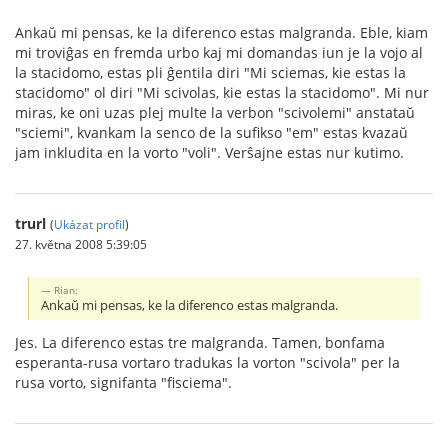
Ankaŭ mi pensas, ke la diferenco estas malgranda. Eble, kiam
mi troviĝas en fremda urbo kaj mi domandas iun je la vojo al
la stacidomo, estas pli ĝentila diri "Mi sciemas, kie estas la
stacidomo" ol diri "Mi scivolas, kie estas la stacidomo". Mi nur
miras, ke oni uzas plej multe la verbon "scivolemi" anstataŭ
"sciemi", kvankam la senco de la sufikso "em" estas kvazaŭ
jam inkludita en la vorto "voli". Verŝajne estas nur kutimo.
trurl
(
Ukázat profil
)
27. května 2008 5:39:05
Rian:
Ankaŭ mi pensas, ke la diferenco estas malgranda.
Jes. La diferenco estas tre malgranda. Tamen, bonfama
esperanta-rusa vortaro tradukas la vorton "scivola" per la
rusa vorto, signifanta "fisciema".