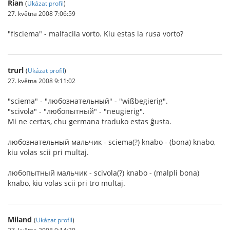
Rian
(
Ukázat profil
)
27. května 2008 7:06:59
"fisciema" - malfacila vorto. Kiu estas la rusa vorto?
trurl
(
Ukázat profil
)
27. května 2008 9:11:02
"sciema" - "любознательный" - "wißbegierig".
"scivola" - "любопытный" - "neugierig".
Mi ne certas, chu germana traduko estas ĝusta.
любознательный мальчик - sciema(?) knabo - (bona) knabo,
kiu volas scii pri multaj.
любопытный мальчик - scivola(?) knabo - (malpli bona)
knabo, kiu volas scii pri tro multaj.
Miland
(
Ukázat profil
)
27. května 2008 9:14:39