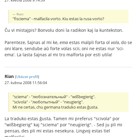
Rian:
"fisciema" - malfacila vorto. Kiu estas la rusa vorto?
Ĉu vi mistajpis? Bonvolu doni la radikon kaj la kuntekston.
Parenteze, ŝajnas al mi ke,
ema
estas malpli forta ol
vola
, do se
oni klare, sendube aŭ forte volas scii, oni ne estas nur 'sci-
ema'. La lasta ŝajnas al mi tro malforta por esti utila!
Rian
(
Ukázat profil
)
27. května 2008 11:56:04
"sciema" - "любознательный" - "wißbegierig".
"scivola" - "любопытный" - "neugierig".
Mi ne certas, chu germana traduko estas ĝusta.
La traduko estas ĝusta. Tamen mi preferus "scivola" por
"wißbegierig" kaj "sciema" por "neugierig". - Sed ju pli mi
pensas, des pli mi estas nesekura. Lingvoj estas tiel
malfacilaj...