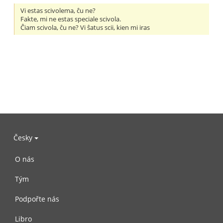
Vi estas scivolema, ĉu ne?
Fakte, mi ne estas speciale scivola.
Ĉiam scivola, ĉu ne? Vi ŝatus scii, kien mi iras
Česky
O nás
Tým
Podpořte nás
Libro