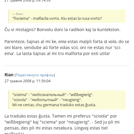
Rian:
"fisciema" - malfacila vorto. Kiu estas la rusa vorto?
Ĉu vi mistajpis? Bonvolu doni la radikon kaj la kuntekston.
Parenteze, ŝajnas al mi ke,
ema
estas malpli forta ol
vola
, do se
oni klare, sendube aŭ forte volas scii, oni ne estas nur 'sci-
ema'. La lasta ŝajnas al mi tro malforta por esti utila!
Rian
(
Переглянути профіль
)
27 травня 2008 р. 11:56:04
"sciema" - "любознательный" - "wißbegierig".
"scivola" - "любопытный" - "neugierig".
Mi ne certas, chu germana traduko estas ĝusta.
La traduko estas ĝusta. Tamen mi preferus "scivola" por
"wißbegierig" kaj "sciema" por "neugierig". - Sed ju pli mi
pensas, des pli mi estas nesekura. Lingvoj estas tiel
malfacilaj...