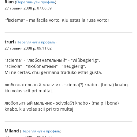
Rian
(
Переглянути профіль
)
27 травня 2008 р. 07:06:59
"fisciema" - malfacila vorto. Kiu estas la rusa vorto?
trurl
(
Переглянути профіль
)
27 травня 2008 р. 09:11:02
"sciema" - "любознательный" - "wißbegierig".
"scivola" - "любопытный" - "neugierig".
Mi ne certas, chu germana traduko estas ĝusta.
любознательный мальчик - sciema(?) knabo - (bona) knabo,
kiu volas scii pri multaj.
любопытный мальчик - scivola(?) knabo - (malpli bona)
knabo, kiu volas scii pri tro multaj.
Miland
(
Переглянути профіль
)
27 травня 2008 р. 09:14:39