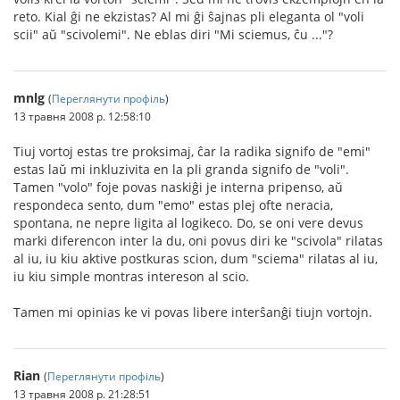
reto. Kial ĝi ne ekzistas? Al mi ĝi ŝajnas pli eleganta ol "voli
scii" aŭ "scivolemi". Ne eblas diri "Mi sciemus, ĉu ..."?
mnlg
(
Переглянути профіль
)
13 травня 2008 р. 12:58:10
Tiuj vortoj estas tre proksimaj, ĉar la radika signifo de "emi"
estas laŭ mi inkluzivita en la pli granda signifo de "voli".
Tamen "volo" foje povas naskiĝi je interna pripenso, aŭ
respondeca sento, dum "emo" estas plej ofte neracia,
spontana, ne nepre ligita al logikeco. Do, se oni vere devus
marki diferencon inter la du, oni povus diri ke "scivola" rilatas
al iu, iu kiu aktive postkuras scion, dum "sciema" rilatas al iu,
iu kiu simple montras intereson al scio.
Tamen mi opinias ke vi povas libere interŝanĝi tiujn vortojn.
Rian
(
Переглянути профіль
)
13 травня 2008 р. 21:28:51