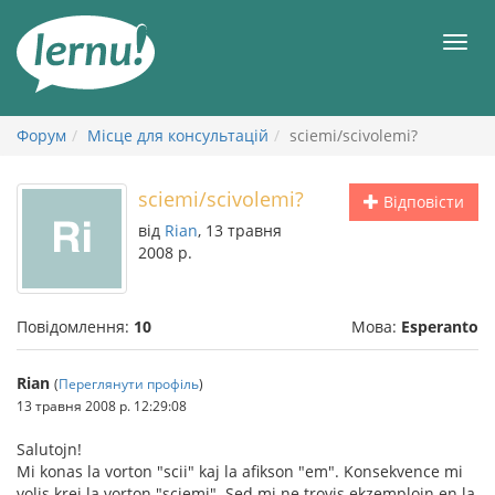
До
змісту
Мен
Форум
Місце для консультацій
sciemi/scivolemi?
sciemi/scivolemi?
Відповісти
від
Rian
, 13 травня
2008 р.
Повідомлення:
10
Мова:
Esperanto
Rian
(
Переглянути профіль
)
13 травня 2008 р. 12:29:08
Salutojn!
Mi konas la vorton "scii" kaj la afikson "em". Konsekvence mi
volis krei la vorton "sciemi". Sed mi ne trovis ekzemplojn en la