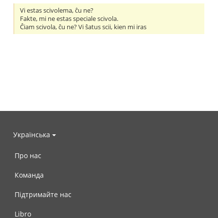
Vi estas scivolema, ĉu ne?
Fakte, mi ne estas speciale scivola.
Ĉiam scivola, ĉu ne? Vi ŝatus scii, kien mi iras
Українська
Про нас
Команда
Підтримайте нас
Libro