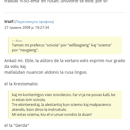
traduki 'fi-sci-ema' en rusan, unuvorte se eble, por vi!
trurl
(
Переглянути профіль
)
27 травня 2008 р. 18:27:34
Rian:
Tamen mi preferus "scivola" por "wißbegierig" kaj "sciema"
por "neugierig".
Ankaŭ mi. Eble, la aŭtoro de la vortaro volis esprimi nur grado
da volo, kaj
mallaŭdan nuancon aldonis la rusa lingvo.
el la Krestomatio:
kaj mi kontentigos vian scivolecon, ĉar vi ja ne povas kaŝi, ke
vi estas iom scivola.
Tre ekinteresitaj, la alestantoj kun sciemo kaj malpacienco
atendis, kion diros la instruitulo.
Mi estas sciema, kiu el vi unue vundos la duan!
el la "Gerda"