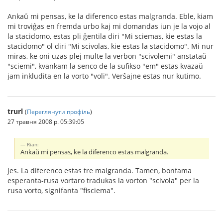
Ankaŭ mi pensas, ke la diferenco estas malgranda. Eble, kiam
mi troviĝas en fremda urbo kaj mi domandas iun je la vojo al
la stacidomo, estas pli ĝentila diri "Mi sciemas, kie estas la
stacidomo" ol diri "Mi scivolas, kie estas la stacidomo". Mi nur
miras, ke oni uzas plej multe la verbon "scivolemi" anstataŭ
"sciemi", kvankam la senco de la sufikso "em" estas kvazaŭ
jam inkludita en la vorto "voli". Verŝajne estas nur kutimo.
trurl
(
Переглянути профіль
)
27 травня 2008 р. 05:39:05
Rian:
Ankaŭ mi pensas, ke la diferenco estas malgranda.
Jes. La diferenco estas tre malgranda. Tamen, bonfama
esperanta-rusa vortaro tradukas la vorton "scivola" per la
rusa vorto, signifanta "fisciema".