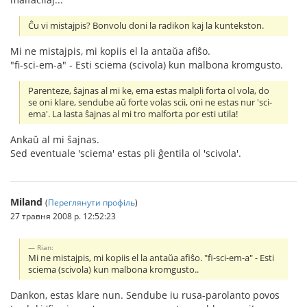
Ĉu vi mistajpis? Bonvolu doni la radikon kaj la kuntekston.
Mi ne mistajpis, mi kopiis el la antaŭa afiŝo.
"fi-sci-em-a" - Esti sciema (scivola) kun malbona kromgusto.
Parenteze, ŝajnas al mi ke, ema estas malpli forta ol vola, do
se oni klare, sendube aŭ forte volas scii, oni ne estas nur 'sci-
ema'. La lasta ŝajnas al mi tro malforta por esti utila!
Ankaŭ al mi ŝajnas.
Sed eventuale 'sciema' estas pli ĝentila ol 'scivola'.
Miland
(
Переглянути профіль
)
27 травня 2008 р. 12:52:23
Rian:
Mi ne mistajpis, mi kopiis el la antaŭa afiŝo. "fi-sci-em-a" - Esti
sciema (scivola) kun malbona kromgusto..
Dankon, estas klare nun. Sendube iu rusa-parolanto povos