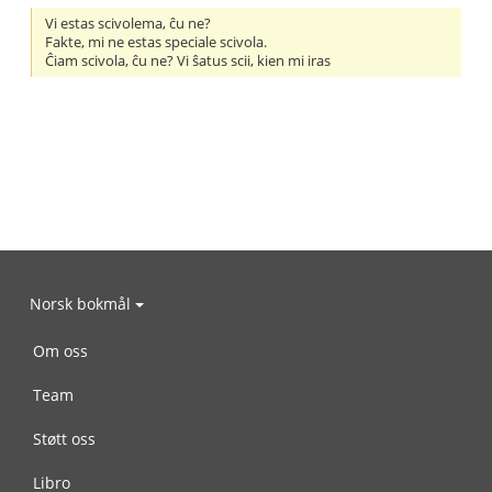
Vi estas scivolema, ĉu ne?
Fakte, mi ne estas speciale scivola.
Ĉiam scivola, ĉu ne? Vi ŝatus scii, kien mi iras
Norsk bokmål
Om oss
Team
Støtt oss
Libro