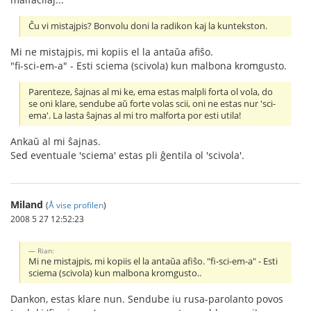
Ĉu vi mistajpis? Bonvolu doni la radikon kaj la kuntekston.
Mi ne mistajpis, mi kopiis el la antaŭa afiŝo.
"fi-sci-em-a" - Esti sciema (scivola) kun malbona kromgusto.
Parenteze, ŝajnas al mi ke, ema estas malpli forta ol vola, do
se oni klare, sendube aŭ forte volas scii, oni ne estas nur 'sci-
ema'. La lasta ŝajnas al mi tro malforta por esti utila!
Ankaŭ al mi ŝajnas.
Sed eventuale 'sciema' estas pli ĝentila ol 'scivola'.
Miland
(
Å vise profilen
)
2008 5 27 12:52:23
Rian:
Mi ne mistajpis, mi kopiis el la antaŭa afiŝo. "fi-sci-em-a" - Esti
sciema (scivola) kun malbona kromgusto..
Dankon, estas klare nun. Sendube iu rusa-parolanto povos