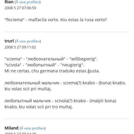
Rian
(
Å vise profilen
)
2008 5 27 07:06:59
"fisciema" - malfacila vorto. Kiu estas la rusa vorto?
trurl
(
Å vise profilen
)
2008 5 27 09:11:02
"sciema" - "любознательный" - "wißbegierig".
"scivola" - "любопытный" - "neugierig".
Mi ne certas, chu germana traduko estas ĝusta.
любознательный мальчик - sciema(?) knabo - (bona) knabo,
kiu volas scii pri multaj.
любопытный мальчик - scivola(?) knabo - (malpli bona)
knabo, kiu volas scii pri tro multaj.
Miland
(
Å vise profilen
)
2008 5 27 09:14:39