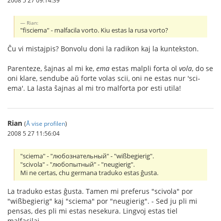
Rian:
"fisciema" - malfacila vorto. Kiu estas la rusa vorto?
Ĉu vi mistajpis? Bonvolu doni la radikon kaj la kuntekston.
Parenteze, ŝajnas al mi ke,
ema
estas malpli forta ol
vola
, do se
oni klare, sendube aŭ forte volas scii, oni ne estas nur 'sci-
ema'. La lasta ŝajnas al mi tro malforta por esti utila!
Rian
(
Å vise profilen
)
2008 5 27 11:56:04
"sciema" - "любознательный" - "wißbegierig".
"scivola" - "любопытный" - "neugierig".
Mi ne certas, chu germana traduko estas ĝusta.
La traduko estas ĝusta. Tamen mi preferus "scivola" por
"wißbegierig" kaj "sciema" por "neugierig". - Sed ju pli mi
pensas, des pli mi estas nesekura. Lingvoj estas tiel
malfacilaj...