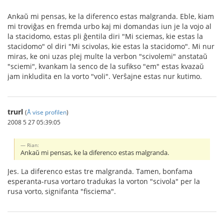
Ankaŭ mi pensas, ke la diferenco estas malgranda. Eble, kiam
mi troviĝas en fremda urbo kaj mi domandas iun je la vojo al
la stacidomo, estas pli ĝentila diri "Mi sciemas, kie estas la
stacidomo" ol diri "Mi scivolas, kie estas la stacidomo". Mi nur
miras, ke oni uzas plej multe la verbon "scivolemi" anstataŭ
"sciemi", kvankam la senco de la sufikso "em" estas kvazaŭ
jam inkludita en la vorto "voli". Verŝajne estas nur kutimo.
trurl
(
Å vise profilen
)
2008 5 27 05:39:05
Rian:
Ankaŭ mi pensas, ke la diferenco estas malgranda.
Jes. La diferenco estas tre malgranda. Tamen, bonfama
esperanta-rusa vortaro tradukas la vorton "scivola" per la
rusa vorto, signifanta "fisciema".