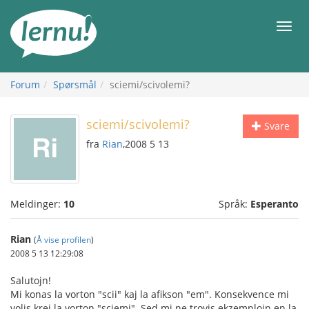
Til
innholdet
Meny
Forum
Spørsmål
sciemi/scivolemi?
sciemi/scivolemi?
Svare
fra
Rian
,2008 5 13
Meldinger:
10
Språk:
Esperanto
Rian
(
Å vise profilen
)
2008 5 13 12:29:08
Salutojn!
Mi konas la vorton "scii" kaj la afikson "em". Konsekvence mi
volis krei la vorton "sciemi". Sed mi ne trovis ekzemplojn en la