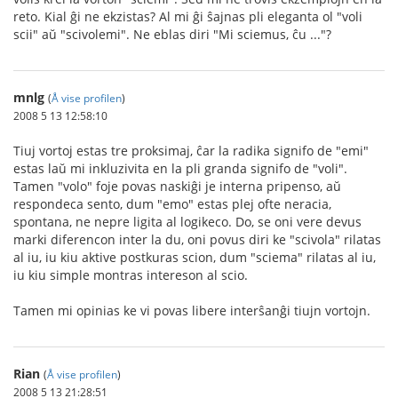
reto. Kial ĝi ne ekzistas? Al mi ĝi ŝajnas pli eleganta ol "voli
scii" aŭ "scivolemi". Ne eblas diri "Mi sciemus, ĉu ..."?
mnlg
(
Å vise profilen
)
2008 5 13 12:58:10
Tiuj vortoj estas tre proksimaj, ĉar la radika signifo de "emi"
estas laŭ mi inkluzivita en la pli granda signifo de "voli".
Tamen "volo" foje povas naskiĝi je interna pripenso, aŭ
respondeca sento, dum "emo" estas plej ofte neracia,
spontana, ne nepre ligita al logikeco. Do, se oni vere devus
marki diferencon inter la du, oni povus diri ke "scivola" rilatas
al iu, iu kiu aktive postkuras scion, dum "sciema" rilatas al iu,
iu kiu simple montras intereson al scio.
Tamen mi opinias ke vi povas libere interŝanĝi tiujn vortojn.
Rian
(
Å vise profilen
)
2008 5 13 21:28:51