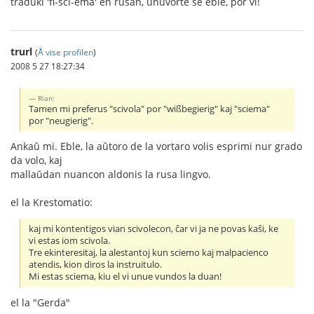
traduki 'fi-sci-ema' en rusan, unuvorte se eble, por vi!
trurl
(
Å vise profilen
)
2008 5 27 18:27:34
Rian:
Tamen mi preferus "scivola" por "wißbegierig" kaj "sciema"
por "neugierig".
Ankaŭ mi. Eble, la aŭtoro de la vortaro volis esprimi nur grado
da volo, kaj
mallaŭdan nuancon aldonis la rusa lingvo.
el la Krestomatio:
kaj mi kontentigos vian scivolecon, ĉar vi ja ne povas kaŝi, ke
vi estas iom scivola.
Tre ekinteresitaj, la alestantoj kun sciemo kaj malpacienco
atendis, kion diros la instruitulo.
Mi estas sciema, kiu el vi unue vundos la duan!
el la "Gerda"