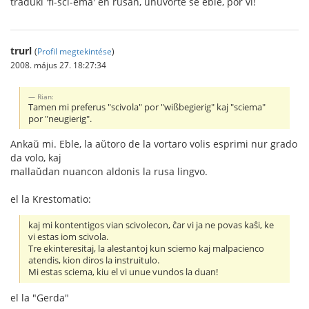
traduki 'fi-sci-ema' en rusan, unuvorte se eble, por vi!
trurl
(
Profil megtekintése
)
2008. május 27. 18:27:34
Rian:
Tamen mi preferus "scivola" por "wißbegierig" kaj "sciema"
por "neugierig".
Ankaŭ mi. Eble, la aŭtoro de la vortaro volis esprimi nur grado
da volo, kaj
mallaŭdan nuancon aldonis la rusa lingvo.
el la Krestomatio:
kaj mi kontentigos vian scivolecon, ĉar vi ja ne povas kaŝi, ke
vi estas iom scivola.
Tre ekinteresitaj, la alestantoj kun sciemo kaj malpacienco
atendis, kion diros la instruitulo.
Mi estas sciema, kiu el vi unue vundos la duan!
el la "Gerda"