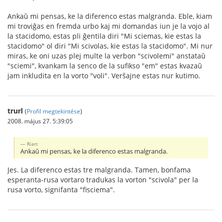
Ankaŭ mi pensas, ke la diferenco estas malgranda. Eble, kiam
mi troviĝas en fremda urbo kaj mi domandas iun je la vojo al
la stacidomo, estas pli ĝentila diri "Mi sciemas, kie estas la
stacidomo" ol diri "Mi scivolas, kie estas la stacidomo". Mi nur
miras, ke oni uzas plej multe la verbon "scivolemi" anstataŭ
"sciemi", kvankam la senco de la sufikso "em" estas kvazaŭ
jam inkludita en la vorto "voli". Verŝajne estas nur kutimo.
trurl
(
Profil megtekintése
)
2008. május 27. 5:39:05
Rian:
Ankaŭ mi pensas, ke la diferenco estas malgranda.
Jes. La diferenco estas tre malgranda. Tamen, bonfama
esperanta-rusa vortaro tradukas la vorton "scivola" per la
rusa vorto, signifanta "fisciema".