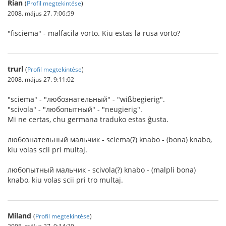
Rian
(
Profil megtekintése
)
2008. május 27. 7:06:59
"fisciema" - malfacila vorto. Kiu estas la rusa vorto?
trurl
(
Profil megtekintése
)
2008. május 27. 9:11:02
"sciema" - "любознательный" - "wißbegierig".
"scivola" - "любопытный" - "neugierig".
Mi ne certas, chu germana traduko estas ĝusta.
любознательный мальчик - sciema(?) knabo - (bona) knabo,
kiu volas scii pri multaj.
любопытный мальчик - scivola(?) knabo - (malpli bona)
knabo, kiu volas scii pri tro multaj.
Miland
(
Profil megtekintése
)
2008. május 27. 9:14:39