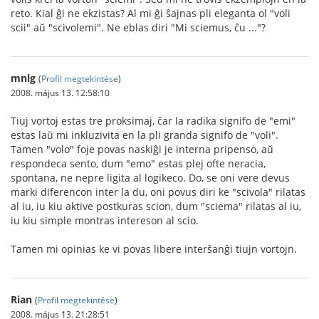
reto. Kial ĝi ne ekzistas? Al mi ĝi ŝajnas pli eleganta ol "voli
scii" aŭ "scivolemi". Ne eblas diri "Mi sciemus, ĉu ..."?
mnlg
(
Profil megtekintése
)
2008. május 13. 12:58:10
Tiuj vortoj estas tre proksimaj, ĉar la radika signifo de "emi"
estas laŭ mi inkluzivita en la pli granda signifo de "voli".
Tamen "volo" foje povas naskiĝi je interna pripenso, aŭ
respondeca sento, dum "emo" estas plej ofte neracia,
spontana, ne nepre ligita al logikeco. Do, se oni vere devus
marki diferencon inter la du, oni povus diri ke "scivola" rilatas
al iu, iu kiu aktive postkuras scion, dum "sciema" rilatas al iu,
iu kiu simple montras intereson al scio.
Tamen mi opinias ke vi povas libere interŝanĝi tiujn vortojn.
Rian
(
Profil megtekintése
)
2008. május 13. 21:28:51