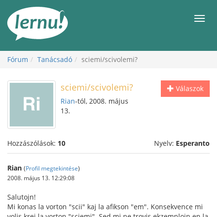
Tartalom
Men
Fórum
Tanácsadó
sciemi/scivolemi?
sciemi/scivolemi?
Válaszok
Rian
-tól, 2008. május
13.
Hozzászólások:
10
Nyelv:
Esperanto
Rian
(
Profil megtekintése
)
2008. május 13. 12:29:08
Salutojn!
Mi konas la vorton "scii" kaj la afikson "em". Konsekvence mi
volis krei la vorton "sciemi". Sed mi ne trovis ekzemplojn en la