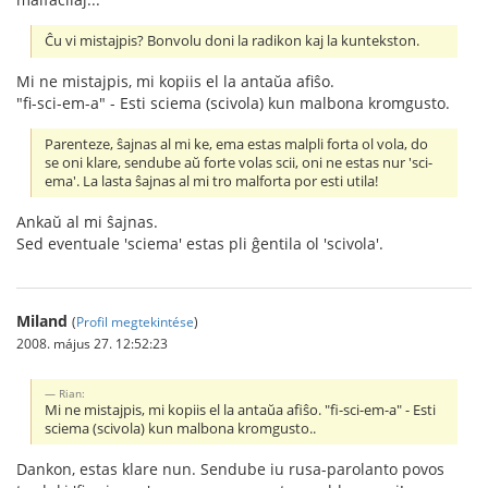
Ĉu vi mistajpis? Bonvolu doni la radikon kaj la kuntekston.
Mi ne mistajpis, mi kopiis el la antaŭa afiŝo.
"fi-sci-em-a" - Esti sciema (scivola) kun malbona kromgusto.
Parenteze, ŝajnas al mi ke, ema estas malpli forta ol vola, do
se oni klare, sendube aŭ forte volas scii, oni ne estas nur 'sci-
ema'. La lasta ŝajnas al mi tro malforta por esti utila!
Ankaŭ al mi ŝajnas.
Sed eventuale 'sciema' estas pli ĝentila ol 'scivola'.
Miland
(
Profil megtekintése
)
2008. május 27. 12:52:23
Rian:
Mi ne mistajpis, mi kopiis el la antaŭa afiŝo. "fi-sci-em-a" - Esti
sciema (scivola) kun malbona kromgusto..
Dankon, estas klare nun. Sendube iu rusa-parolanto povos