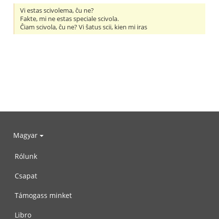
Vi estas scivolema, ĉu ne?
Fakte, mi ne estas speciale scivola.
Ĉiam scivola, ĉu ne? Vi ŝatus scii, kien mi iras
Magyar
Rólunk
Csapat
Támogass minket
Libro