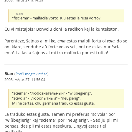
Rian:
"fisciema" - malfacila vorto. Kiu estas la rusa vorto?
Ĉu vi mistajpis? Bonvolu doni la radikon kaj la kuntekston.
Parenteze, ŝajnas al mi ke,
ema
estas malpli forta ol
vola
, do se
oni klare, sendube aŭ forte volas scii, oni ne estas nur 'sci-
ema'. La lasta ŝajnas al mi tro malforta por esti utila!
Rian
(
Profil megtekintése
)
2008. május 27. 11:56:04
"sciema" - "любознательный" - "wißbegierig".
"scivola" - "любопытный" - "neugierig".
Mi ne certas, chu germana traduko estas ĝusta.
La traduko estas ĝusta. Tamen mi preferus "scivola" por
"wißbegierig" kaj "sciema" por "neugierig". - Sed ju pli mi
pensas, des pli mi estas nesekura. Lingvoj estas tiel
malfacilaj...