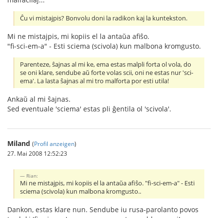
Ĉu vi mistajpis? Bonvolu doni la radikon kaj la kuntekston.
Mi ne mistajpis, mi kopiis el la antaŭa afiŝo.
"fi-sci-em-a" - Esti sciema (scivola) kun malbona kromgusto.
Parenteze, ŝajnas al mi ke, ema estas malpli forta ol vola, do
se oni klare, sendube aŭ forte volas scii, oni ne estas nur 'sci-
ema'. La lasta ŝajnas al mi tro malforta por esti utila!
Ankaŭ al mi ŝajnas.
Sed eventuale 'sciema' estas pli ĝentila ol 'scivola'.
Miland
(
Profil anzeigen
)
27. Mai 2008 12:52:23
Rian:
Mi ne mistajpis, mi kopiis el la antaŭa afiŝo. "fi-sci-em-a" - Esti
sciema (scivola) kun malbona kromgusto..
Dankon, estas klare nun. Sendube iu rusa-parolanto povos