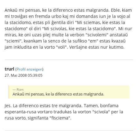
Ankaŭ mi pensas, ke la diferenco estas malgranda. Eble, kiam
mi troviĝas en fremda urbo kaj mi domandas iun je la vojo al
la stacidomo, estas pli ĝentila diri "Mi sciemas, kie estas la
stacidomo" ol diri "Mi scivolas, kie estas la stacidomo". Mi nur
miras, ke oni uzas plej multe la verbon "scivolemi" anstataŭ
"sciemi", kvankam la senco de la sufikso "em" estas kvazaŭ
jam inkludita en la vorto "voli". Verŝajne estas nur kutimo.
trurl
(
Profil anzeigen
)
27. Mai 2008 05:39:05
Rian:
Ankaŭ mi pensas, ke la diferenco estas malgranda.
Jes. La diferenco estas tre malgranda. Tamen, bonfama
esperanta-rusa vortaro tradukas la vorton "scivola" per la
rusa vorto, signifanta "fisciema".