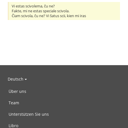
Vi estas scivolema, ĉu ne?
Fakte, mi ne estas speciale scivola.
Ĉiam scivola, ĉu ne? Vi ŝatus scii, kien mi iras
Deutsch
Über uns
Team
Unterstützen Sie uns
Libro