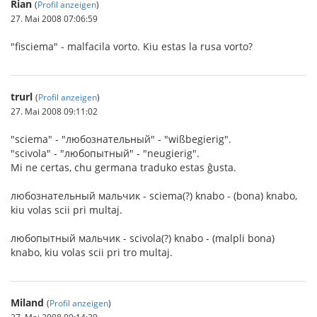
Rian
(
Profil anzeigen
)
27. Mai 2008 07:06:59
"fisciema" - malfacila vorto. Kiu estas la rusa vorto?
trurl
(
Profil anzeigen
)
27. Mai 2008 09:11:02
"sciema" - "любознательный" - "wißbegierig".
"scivola" - "любопытный" - "neugierig".
Mi ne certas, chu germana traduko estas ĝusta.
любознательный мальчик - sciema(?) knabo - (bona) knabo,
kiu volas scii pri multaj.
любопытный мальчик - scivola(?) knabo - (malpli bona)
knabo, kiu volas scii pri tro multaj.
Miland
(
Profil anzeigen
)
27. Mai 2008 09:14:39