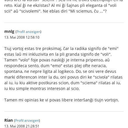
reto. Kial ĝi ne ekzistas? Al mi ĝi ŝajnas pli eleganta ol "voli
scii" aŭ "scivolemi". Ne eblas diri "Mi sciemus, ĉu ..."?
mnlg
(
Profil anzeigen
)
13. Mai 2008 12:58:10
Tiuj vortoj estas tre proksimaj, ĉar la radika signifo de "emi"
estas laŭ mi inkluzivita en la pli granda signifo de "voli".
Tamen "volo" foje povas naskiĝi je interna pripenso, aŭ
respondeca sento, dum "emo" estas plej ofte neracia,
spontana, ne nepre ligita al logikeco. Do, se oni vere devus
marki diferencon inter la du, oni povus diri ke "scivola" rilatas
al iu, iu kiu aktive postkuras scion, dum "sciema" rilatas al iu,
iu kiu simple montras intereson al scio.
Tamen mi opinias ke vi povas libere interŝanĝi tiujn vortojn.
Rian
(
Profil anzeigen
)
13. Mai 2008 21:28:51