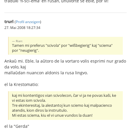
traduki 'fi-sci-ema' en rusan, unuvorte se eble, por vi!
trurl
(
Profil anzeigen
)
27. Mai 2008 18:27:34
Rian:
Tamen mi preferus "scivola" por "wißbegierig" kaj "sciema"
por "neugierig".
Ankaŭ mi. Eble, la aŭtoro de la vortaro volis esprimi nur grado
da volo, kaj
mallaŭdan nuancon aldonis la rusa lingvo.
el la Krestomatio:
kaj mi kontentigos vian scivolecon, ĉar vi ja ne povas kaŝi, ke
vi estas iom scivola.
Tre ekinteresitaj, la alestantoj kun sciemo kaj malpacienco
atendis, kion diros la instruitulo.
Mi estas sciema, kiu el vi unue vundos la duan!
el la "Gerda"