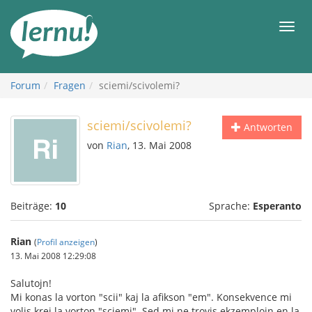
Zum
Inhalt
Men
Forum
Fragen
sciemi/scivolemi?
sciemi/scivolemi?
Antworten
von
Rian
, 13. Mai 2008
Beiträge:
10
Sprache:
Esperanto
Rian
(
Profil anzeigen
)
13. Mai 2008 12:29:08
Salutojn!
Mi konas la vorton "scii" kaj la afikson "em". Konsekvence mi
volis krei la vorton "sciemi". Sed mi ne trovis ekzemplojn en la