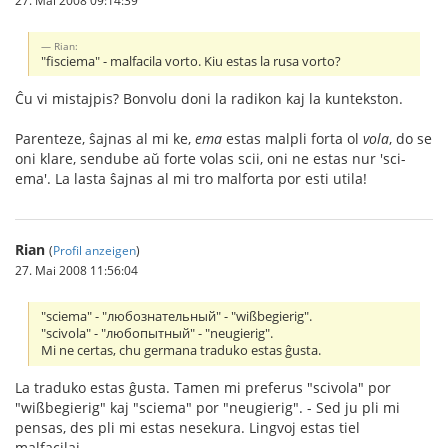
Rian:
"fisciema" - malfacila vorto. Kiu estas la rusa vorto?
Ĉu vi mistajpis? Bonvolu doni la radikon kaj la kuntekston.
Parenteze, ŝajnas al mi ke,
ema
estas malpli forta ol
vola
, do se
oni klare, sendube aŭ forte volas scii, oni ne estas nur 'sci-
ema'. La lasta ŝajnas al mi tro malforta por esti utila!
Rian
(
Profil anzeigen
)
27. Mai 2008 11:56:04
"sciema" - "любознательный" - "wißbegierig".
"scivola" - "любопытный" - "neugierig".
Mi ne certas, chu germana traduko estas ĝusta.
La traduko estas ĝusta. Tamen mi preferus "scivola" por
"wißbegierig" kaj "sciema" por "neugierig". - Sed ju pli mi
pensas, des pli mi estas nesekura. Lingvoj estas tiel
malfacilaj...