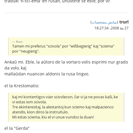
traduki 'fi-sci-ema' en rusan, unuvorte se eble, por vi!
trurl
(
نمایش مشخصات
)
27 مهٔ 2008،‏ 18:27:34
Rian:
Tamen mi preferus "scivola" por "wißbegierig" kaj "sciema"
por "neugierig".
Ankaŭ mi. Eble, la aŭtoro de la vortaro volis esprimi nur grado
da volo, kaj
mallaŭdan nuancon aldonis la rusa lingvo.
el la Krestomatio:
kaj mi kontentigos vian scivolecon, ĉar vi ja ne povas kaŝi, ke
vi estas iom scivola.
Tre ekinteresitaj, la alestantoj kun sciemo kaj malpacienco
atendis, kion diros la instruitulo.
Mi estas sciema, kiu el vi unue vundos la duan!
el la "Gerda"