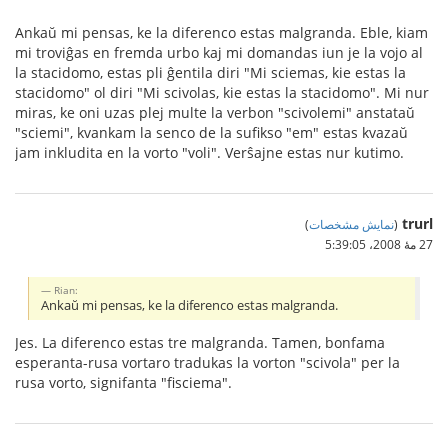
Ankaŭ mi pensas, ke la diferenco estas malgranda. Eble, kiam
mi troviĝas en fremda urbo kaj mi domandas iun je la vojo al
la stacidomo, estas pli ĝentila diri "Mi sciemas, kie estas la
stacidomo" ol diri "Mi scivolas, kie estas la stacidomo". Mi nur
miras, ke oni uzas plej multe la verbon "scivolemi" anstataŭ
"sciemi", kvankam la senco de la sufikso "em" estas kvazaŭ
jam inkludita en la vorto "voli". Verŝajne estas nur kutimo.
trurl
(
نمایش مشخصات
)
27 مهٔ 2008،‏ 5:39:05
Rian:
Ankaŭ mi pensas, ke la diferenco estas malgranda.
Jes. La diferenco estas tre malgranda. Tamen, bonfama
esperanta-rusa vortaro tradukas la vorton "scivola" per la
rusa vorto, signifanta "fisciema".