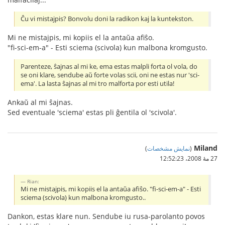
Ĉu vi mistajpis? Bonvolu doni la radikon kaj la kuntekston.
Mi ne mistajpis, mi kopiis el la antaŭa afiŝo.
"fi-sci-em-a" - Esti sciema (scivola) kun malbona kromgusto.
Parenteze, ŝajnas al mi ke, ema estas malpli forta ol vola, do
se oni klare, sendube aŭ forte volas scii, oni ne estas nur 'sci-
ema'. La lasta ŝajnas al mi tro malforta por esti utila!
Ankaŭ al mi ŝajnas.
Sed eventuale 'sciema' estas pli ĝentila ol 'scivola'.
Miland
(
نمایش مشخصات
)
27 مهٔ 2008،‏ 12:52:23
Rian:
Mi ne mistajpis, mi kopiis el la antaŭa afiŝo. "fi-sci-em-a" - Esti
sciema (scivola) kun malbona kromgusto..
Dankon, estas klare nun. Sendube iu rusa-parolanto povos