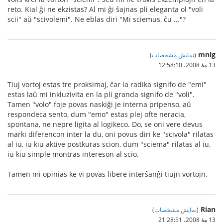
reto. Kial ĝi ne ekzistas? Al mi ĝi ŝajnas pli eleganta ol "voli
scii" aŭ "scivolemi". Ne eblas diri "Mi sciemus, ĉu ..."?
mnlg
(
نمایش مشخصات
)
13 مهٔ 2008،‏ 12:58:10
Tiuj vortoj estas tre proksimaj, ĉar la radika signifo de "emi"
estas laŭ mi inkluzivita en la pli granda signifo de "voli".
Tamen "volo" foje povas naskiĝi je interna pripenso, aŭ
respondeca sento, dum "emo" estas plej ofte neracia,
spontana, ne nepre ligita al logikeco. Do, se oni vere devus
marki diferencon inter la du, oni povus diri ke "scivola" rilatas
al iu, iu kiu aktive postkuras scion, dum "sciema" rilatas al iu,
iu kiu simple montras intereson al scio.
Tamen mi opinias ke vi povas libere interŝanĝi tiujn vortojn.
Rian
(
نمایش مشخصات
)
13 مهٔ 2008،‏ 21:28:51