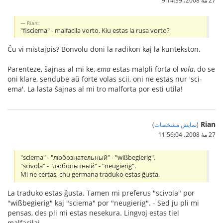
Rian:
"fisciema" - malfacila vorto. Kiu estas la rusa vorto?
Ĉu vi mistajpis? Bonvolu doni la radikon kaj la kuntekston.
Parenteze, ŝajnas al mi ke,
ema
estas malpli forta ol
vola
, do se
oni klare, sendube aŭ forte volas scii, oni ne estas nur 'sci-
ema'. La lasta ŝajnas al mi tro malforta por esti utila!
Rian
(
نمایش مشخصات
)
27 مهٔ 2008،‏ 11:56:04
"sciema" - "любознательный" - "wißbegierig".
"scivola" - "любопытный" - "neugierig".
Mi ne certas, chu germana traduko estas ĝusta.
La traduko estas ĝusta. Tamen mi preferus "scivola" por
"wißbegierig" kaj "sciema" por "neugierig". - Sed ju pli mi
pensas, des pli mi estas nesekura. Lingvoj estas tiel
malfacilaj...