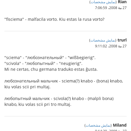
Rian
(
نمایش مشخصات
)
27 مهٔ 2008،‏ 7:06:59
"fisciema" - malfacila vorto. Kiu estas la rusa vorto?
trurl
(
نمایش مشخصات
)
27 مهٔ 2008،‏ 9:11:02
"sciema" - "любознательный" - "wißbegierig".
"scivola" - "любопытный" - "neugierig".
Mi ne certas, chu germana traduko estas ĝusta.
любознательный мальчик - sciema(?) knabo - (bona) knabo,
kiu volas scii pri multaj.
любопытный мальчик - scivola(?) knabo - (malpli bona)
knabo, kiu volas scii pri tro multaj.
Miland
(
نمایش مشخصات
)
27 مهٔ 2008،‏ 9:14:39