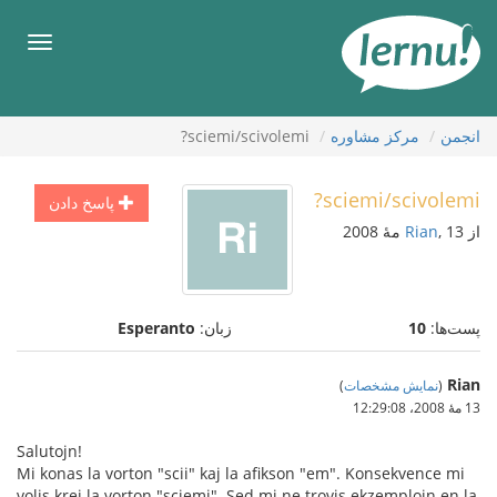
رود
ه
فهرس
حتوا
انجمن
مركز مشاوره
sciemi/scivolemi?
sciemi/scivolemi?
پاسخ دادن
از
, 13 مهٔ 2008
Rian
پست‌ها:
10
زبان:
Esperanto
Rian
(
نمایش مشخصات
)
13 مهٔ 2008،‏ 12:29:08
Salutojn!
Mi konas la vorton "scii" kaj la afikson "em". Konsekvence mi
volis krei la vorton "sciemi". Sed mi ne trovis ekzemplojn en la