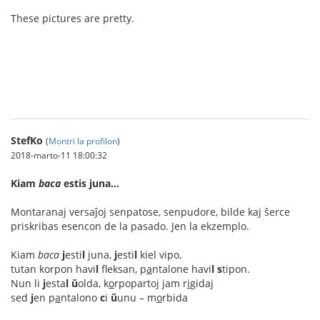
These pictures are pretty.
ทางเช้า gclub
StefKo
(
Montri la profilon
)
2018-marto-11 18:00:32
Kiam
baca
estis juna…
Montaranaj versaĵoj senpatose, senpudore, bilde kaj ŝerce
priskribas esencon de la pasado. Jen la ekzemplo.
Kiam
baca
j
esti
l
juna,
j
esti
l
kiel vipo,
tutan korpon havi
l
fleksan, p
a
ntalone havi
l
s
tipon.
Nun li
j
esta
l
ŭ
olda, k
o
rpopartoj jam r
i
gidaj
sed
j
en p
a
ntalono
c
i
ŭ
unu – m
o
rbida