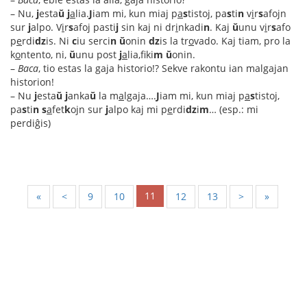
– Nu,
j
esta
ŭ
j
a
lia.
J
iam mi, kun miaj p
a
s
tistoj, pa
s
ti
n
v
i
r
s
afojn
sur
j
alpo. V
i
r
s
afoj pasti
j
sin kaj ni dr
i
nkadi
n
. Kaj
ŭ
unu v
i
r
s
afo
p
e
rdi
dz
is. Ni
c
iu serci
n
ŭ
onin
dz
is la tr
o
vado. Kaj tiam, pro la
k
o
ntento, ni,
ŭ
unu post
j
a
lia,fiki
m
ŭ
onin.
–
Baca
, tio estas la gaja historio!? Sekve rakontu ian malgajan
historion!
– Nu
j
esta
ŭ
j
anka
ŭ
la m
a
lgaja….
J
iam mi, kun miaj p
a
s
tistoj,
pa
s
ti
n
s
a
fet
k
ojn sur
j
alpo kaj mi p
e
rdi
dz
i
m
… (esp.: mi
perdiĝis)
11
«
<
9
10
12
13
>
»