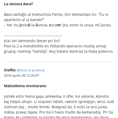
La sincera
baca
?
Baca
varbiĝis al Komunista Partio. Oni demandas lin: “Ĉu vi
apartenis al ia bando?”
– Ne, tiu
j
esto
ŭ
la
ŭ
unua,
z
ura
m
! (tiu estos la unua, mi ĵuras)
--------------------------------------------
Kial oni demandis
bacan
pri tio?
Post la 2-a mondmilito en Pollando operaciis multaj armaj
grupoj, nomitaj "bandoj", kiuj batalis kontraŭ la ŝtata potenco.
StefKo
(
Montri la profilon
)
2018-aprilo-30 12:20:47
Malcedema montarano
Jontek estis homo gaja, amikema, li ofte, tre volonte, konsilis
kaj helpis aliujn. Li scipovis fabeli, rakonti spritaĵojn, versi, ludi
violinon kaj… multe drinki. Malgraŭ tio, li estis la viro justa,
nobla, prava, lojala. Pro tio li havis multe da kamaradoj. Pri tia
homo, kiu simbolas la spirito de veraj montaranoj, oni diras