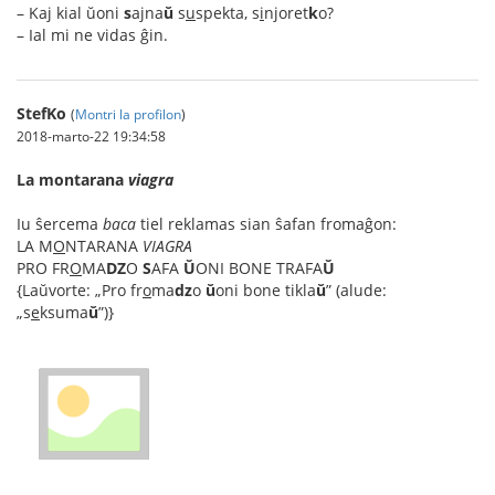
– Kaj kial ŭoni
s
ajna
ŭ
s
u
spekta, s
i
njoret
k
o?
– Ial mi ne vidas ĝin.
StefKo
(
Montri la profilon
)
2018-marto-22 19:34:58
La montarana
viagra
Iu ŝercema
baca
tiel reklamas sian ŝafan fromaĝon:
LA M
O
NTARANA
VIAGRA
PRO FR
O
MA
DZ
O
S
AFA
Ŭ
ONI BONE TRAFA
Ŭ
{Laŭvorte: „Pro fr
o
ma
dz
o
ŭ
oni bone tikla
ŭ
” (alude:
„s
e
ksuma
ŭ
”)}