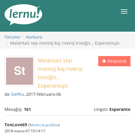
Al
la
Men
enhavo
Forumo
Humuro
Malantaŭ sep montoj kaj riveroj troviĝis… Esperantujo
Malantaŭ sep
Respondi
montoj kaj riveroj
troviĝis…
Esperantujo
de
StefKo
, 2017-februaro-06
Mesaĝoj:
161
Lingvo:
Esperanto
TonLove69
(
Montri la profilon
)
2018-marto-07 10:14:17