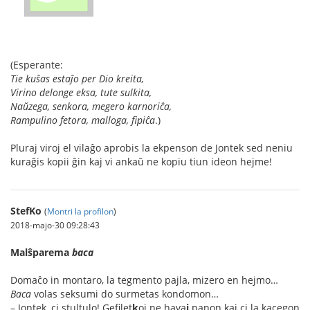
(Esperante:
Tie kuŝas estaĵo per Dio kreita,
Virino delonge eksa, tute sulkita,
Naŭzega, senkora, megero karnoriĉa,
Rampulino fetora, malloga, fipiĉa
.)
Pluraj viroj el vilaĝo aprobis la ekpenson de Jontek sed neniu
kuraĝis kopii ĝin kaj vi ankaŭ ne kopiu tiun ideon hejme!
StefKo
(
Montri la profilon
)
2018-majo-30 09:28:43
Malŝparema
baca
Domaĉo in montaro, la tegmento pajla, mizero en hejmo…
Baca
volas seksumi do surmetas kondomon…
– Jontek, ci st
u
ltulo! G
e
filet
k
oj ne hava
j
panon kaj ci la k
a
cegon