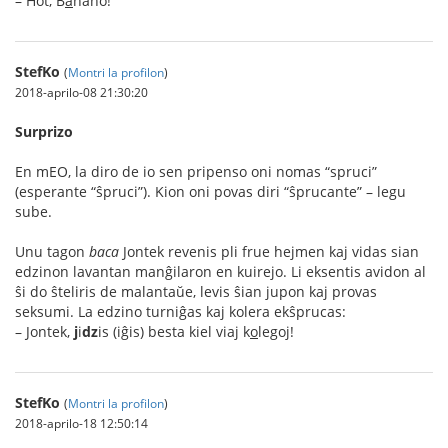
– Hot, B
a
nano!
StefKo
(
Montri la profilon
)
2018-aprilo-08 21:30:20
Surprizo
En mEO, la diro de io sen pripenso oni nomas “spruci”
(esperante “ŝpruci”). Kion oni povas diri “ŝprucante” – legu
sube.
Unu tagon
baca
Jontek revenis pli frue hejmen kaj vidas sian
edzinon lavantan manĝilaron en kuirejo. Li eksentis avidon al
ŝi do ŝteliris de malantaŭe, levis ŝian jupon kaj provas
seksumi. La edzino turniĝas kaj kolera ekŝprucas:
– Jontek,
j
i
dz
is (iĝis) besta kiel viaj k
o
legoj!
StefKo
(
Montri la profilon
)
2018-aprilo-18 12:50:14