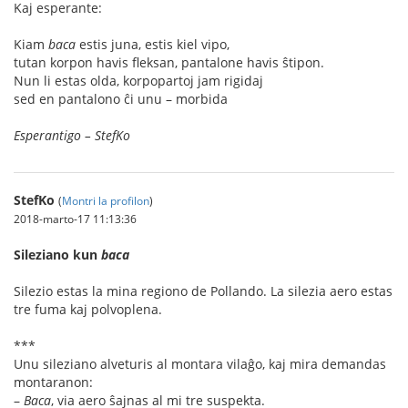
Kaj esperante:
Kiam
baca
estis juna, estis kiel vipo,
tutan korpon havis fleksan, pantalone havis ŝtipon.
Nun li estas olda, korpopartoj jam rigidaj
sed en pantalono ĉi unu – morbida
Esperantigo – StefKo
StefKo
(
Montri la profilon
)
2018-marto-17 11:13:36
Sileziano kun
baca
Silezio estas la mina regiono de Pollando. La silezia aero estas
tre fuma kaj polvoplena.
***
Unu sileziano alveturis al montara vilaĝo, kaj mira demandas
montaranon:
–
Baca
, via aero ŝajnas al mi tre suspekta.