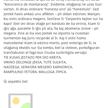
“konscienco de montaranoj”. Evidente, vilaĝanoj ne uzas tiun
vorton. Ili diras ordinare “honesta viro” aŭ “honestulo”. Sed
Jontek havis ankaŭ unu aflikton – pli oldan edzinon, Manjan,
kiu estis ordinara megero. Senĉese ŝi “ĉarpentis kejlon sur lia
kapo” (tiel oni diras vilaĝe pri konduto de tia virino). Kiam ŝi
iĝis aĝa, paralele ŝi iĝis pli aĉa, fia kaj abomena, breve – pli
megera. Fine al ŝia vivo Jontek ne elportis la ricevitan
turmenton kaj ĵuris reciproki al ŝi. Kaj li estis homo
malcedema! Kiam la edzino mortis, post enterigo de ŝi, la
vilaĝanoj ekvidis sur ŝia tombo, kiel la steleon, porkofiguran
tranĉtabulon el fago kun ĉisuba surbriligita versaĵo:
TIE KUSAS JESTAZO PER DIO KREITA,
VIRINO DELONGE JEKSA, TUTE SULKITA,
NAŬZEGA, SENKORA MEGERO KARNORICA,
RAMPULINO FETORA, MALLOGA, FIPICA.
Ĝi aspektis tiel: