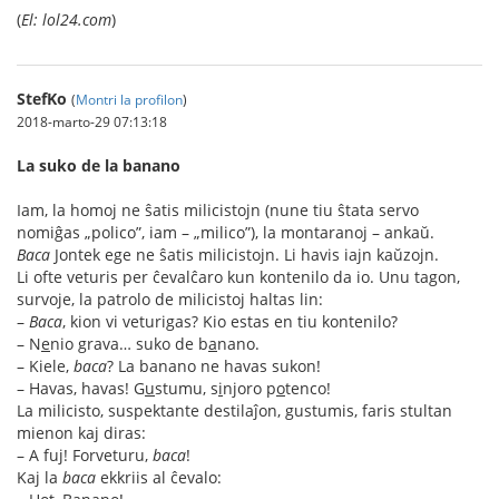
(
El: lol24.com
)
StefKo
(
Montri la profilon
)
2018-marto-29 07:13:18
La suko de la banano
Iam, la homoj ne ŝatis milicistojn (nune tiu ŝtata servo
nomiĝas „polico”, iam – „milico”), la montaranoj – ankaŭ.
Baca
Jontek ege ne ŝatis milicistojn. Li havis iajn kaŭzojn.
Li ofte veturis per ĉevalĉaro kun kontenilo da io. Unu tagon,
survoje, la patrolo de milicistoj haltas lin:
–
Baca
, kion vi veturigas? Kio estas en tiu kontenilo?
– N
e
nio grava… suko de b
a
nano.
– Kiele,
baca
? La banano ne havas sukon!
– Havas, havas! G
u
stumu, s
i
njoro p
o
tenco!
La milicisto, suspektante destilaĵon, gustumis, faris stultan
mienon kaj diras:
– A fuj! Forveturu,
baca
!
Kaj la
baca
ekkriis al ĉevalo: