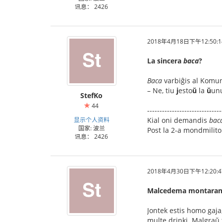
讯息： 2426
2018年4月18日下午12:50:1
La sincera
baca
?
Baca
varbiĝis al Komuni
– Ne, tiu
j
esto
ŭ
la
ŭ
un
StefKo
44
------------------------------
显示个人资料
Kial oni demandis
bac
国家: 波兰
Post la 2-a mondmilito
讯息： 2426
2018年4月30日下午12:20:4
Malcedema montara
Jontek estis homo gaja, 
multe drinki. Malgraŭ ti