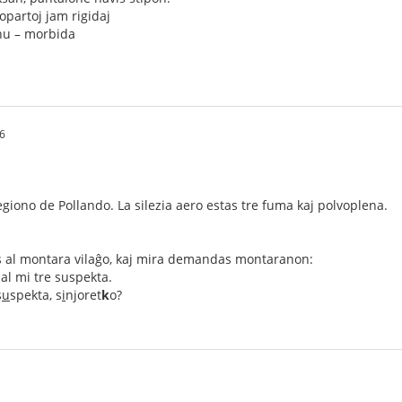
opartoj jam rigidaj
nu – morbida
6
egiono de Pollando. La silezia aero estas tre fuma kaj polvoplena.
is al montara vilaĝo, kaj mira demandas montaranon:
 al mi tre suspekta.
s
u
spekta, s
i
njoret
k
o?