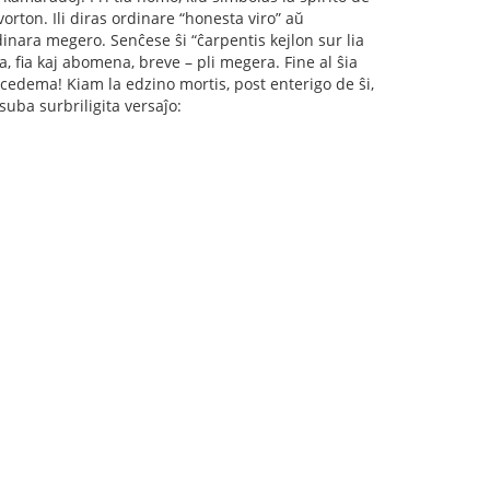
orton. Ili diras ordinare “honesta viro” aŭ
dinara megero. Senĉese ŝi “ĉarpentis kejlon sur lia
aĉa, fia kaj abomena, breve – pli megera. Fine al ŝia
malcedema! Kiam la edzino mortis, post enterigo de ŝi,
suba surbriligita versaĵo: