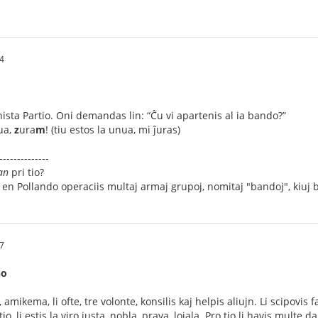
4
sta Partio. Oni demandas lin: “Ĉu vi apartenis al ia bando?”
ua,
z
ura
m
! (tiu estos la unua, mi ĵuras)
--------------
an
pri tio?
 en Pollando operaciis multaj armaj grupoj, nomitaj "bandoj", kiuj b
7
no
amikema, li ofte, tre volonte, konsilis kaj helpis aliujn. Li scipovis fa
o, li estis la viro justa, nobla, prava, lojala. Pro tio li havis multe