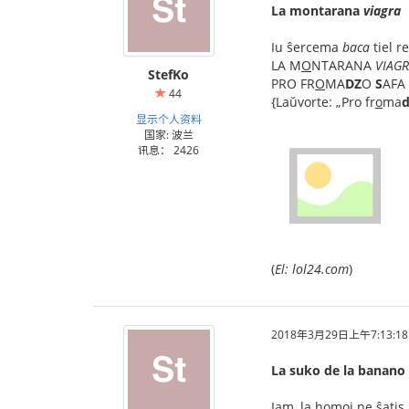
La montarana
viagra
Iu ŝercema
baca
tiel r
LA M
O
NTARANA
VIAG
StefKo
PRO FR
O
MA
DZ
O
S
AFA
44
{Laŭvorte: „Pro fr
o
ma
d
显示个人资料
国家: 波兰
讯息： 2426
(
El: lol24.com
)
2018年3月29日上午7:13:18
La suko de la banano
Iam, la homoj ne ŝatis 