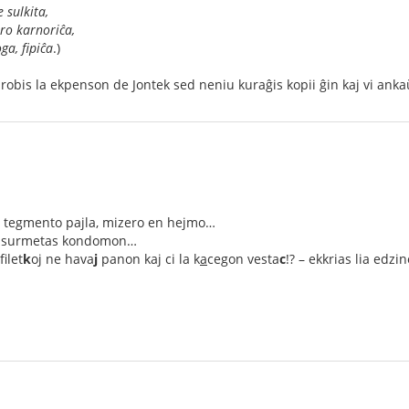
 sulkita,
ro karnoriĉa,
ga, fipiĉa
.)
 aprobis la ekpenson de Jontek sed neniu kuraĝis kopii ĝin kaj vi an
 tegmento pajla, mizero en hejmo…
o surmetas kondomon…
filet
k
oj ne hava
j
panon kaj ci la k
a
cegon vesta
c
!? – ekkrias lia edzin