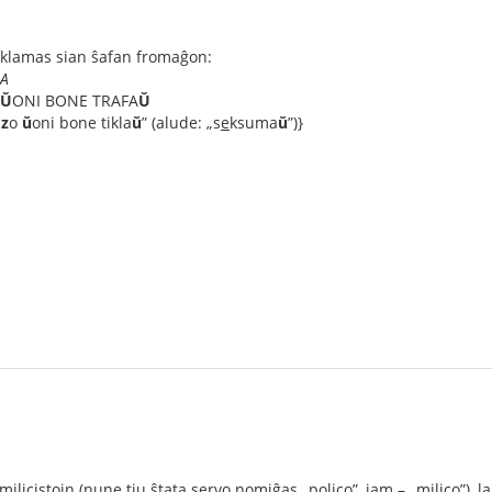
eklamas sian ŝafan fromaĝon:
RA
Ŭ
ONI BONE TRAFA
Ŭ
z
o
ŭ
oni bone tikla
ŭ
” (alude: „s
e
ksuma
ŭ
”)}
milicistojn (nune tiu ŝtata servo nomiĝas „polico”, iam – „milico”), 