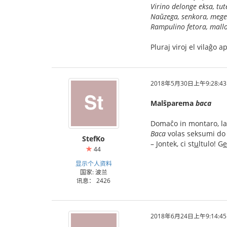
Virino delonge eksa, tute
Naŭzega, senkora, mege
Rampulino fetora, mallo
Pluraj viroj el vilaĝo
2018年5月30日上午9:28:43
Malŝparema
baca
Domaĉo in montaro, la
Baca
volas seksumi d
StefKo
– Jontek, ci st
u
ltulo! G
e
44
显示个人资料
国家: 波兰
讯息： 2426
2018年6月24日上午9:14:45