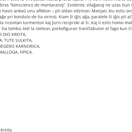
diras “konscienco de montaranoj”. Evidente, vilaĝanoj ne uzas tiun v
k havis ankaŭ unu aflikton – pli oldan edzinon, Manjan, kiu estis or
laĝe pri konduto de tia virino). Kiam ŝi iĝis aĝa, paralele ŝi iĝis pli 
 la ricevitan turmenton kaj ĵuris reciproki al ŝi. Kaj li estis homo 
r ŝia tombo, kiel la steleon, porkofiguran tranĉtabulon el fago kun ĉi
R DIO KREITA,
, TUTE SULKITA,
MEGERO KARNORICA,
ALLOGA, FIPICA.
kreita,