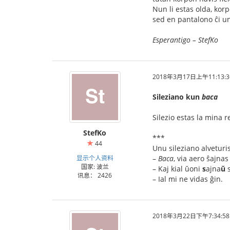
Nun li estas olda, korp
sed en pantalono ĉi u
Esperantigo – StefKo
2018年3月17日上午11:13:3
Sileziano kun
baca
Silezio estas la mina r
StefKo
***
44
Unu sileziano alvetur
显示个人资料
–
Baca
, via aero ŝajnas
国家: 波兰
– Kaj kial ŭoni
s
ajna
ŭ
讯息： 2426
– Ial mi ne vidas ĝin.
2018年3月22日下午7:34:58