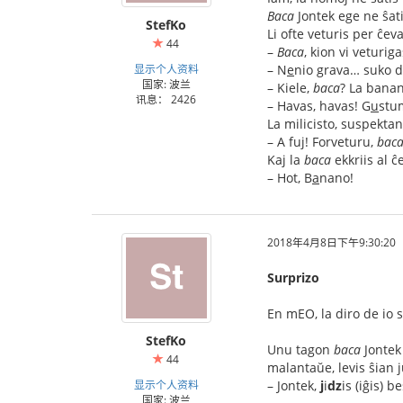
Baca
Jontek ege ne ŝatis
StefKo
Li ofte veturis per ĉev
44
–
Baca
, kion vi veturig
显示个人资料
– N
e
nio grava… suko d
国家: 波兰
– Kiele,
baca
? La bana
讯息： 2426
– Havas, havas! G
u
stu
La milicisto, suspektan
– A fuj! Forveturu,
bac
Kaj la
baca
ekkriis al ĉ
– Hot, B
a
nano!
2018年4月8日下午9:30:20
Surprizo
En mEO, la diro de io 
StefKo
Unu tagon
baca
Jontek 
44
malantaŭe, levis ŝian 
显示个人资料
– Jontek,
j
i
dz
is (iĝis) be
国家: 波兰