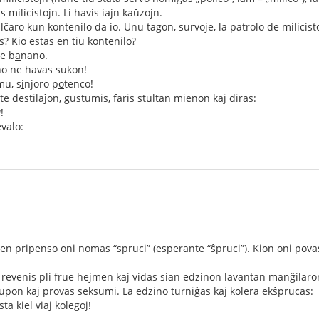
 milicistojn. Li havis iajn kaŭzojn.
alĉaro kun kontenilo da io. Unu tagon, survoje, la patrolo de milicisto
as? Kio estas en tiu kontenilo?
e b
a
nano.
no ne havas sukon!
mu, s
i
njoro p
o
tenco!
te destilaĵon, gustumis, faris stultan mienon kaj diras:
a
!
evalo:
sen pripenso oni nomas “spruci” (esperante “ŝpruci”). Kion oni povas
revenis pli frue hejmen kaj vidas sian edzinon lavantan manĝilaron e
jupon kaj provas seksumi. La edzino turniĝas kaj kolera ekŝprucas:
sta kiel viaj k
o
legoj!