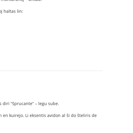
j haltas lin:
 diri “ŝprucante” – legu sube.
n kuirejo. Li eksentis avidon al ŝi do ŝteliris de