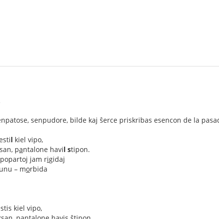
…
npatose, senpudore, bilde kaj ŝerce priskribas esencon de la pasa
esti
l
kiel vipo,
san, p
a
ntalone havi
l
s
tipon.
rpopartoj jam r
i
gidaj
unu – m
o
rbida
stis kiel vipo,
ksan, pantalone havis ŝtipon.