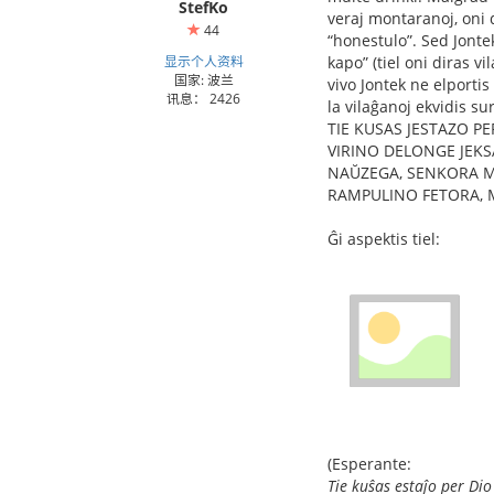
StefKo
veraj montaranoj, oni 
44
“honestulo”. Sed Jonte
显示个人资料
kapo” (tiel oni diras vi
国家: 波兰
vivo Jontek ne elportis
讯息： 2426
la vilaĝanoj ekvidis su
TIE KUSAS JESTAZO PE
VIRINO DELONGE JEKSA
NAŬZEGA, SENKORA 
RAMPULINO FETORA, M
Ĝi aspektis tiel:
(Esperante:
Tie kuŝas estaĵo per Dio 