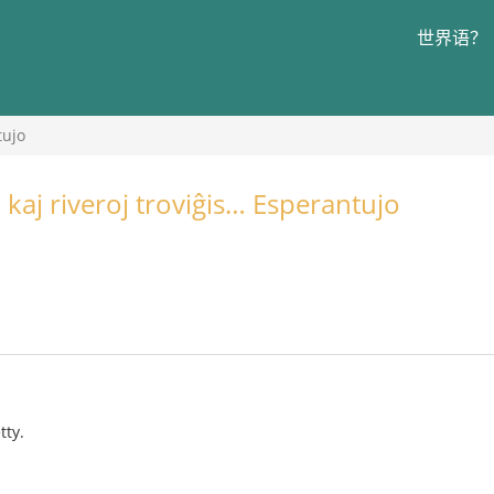
世界语？
tujo
kaj riveroj troviĝis… Esperantujo
tty.