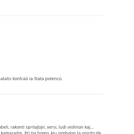
atalis kontraŭ la ŝtata potenco.
beli, rakonti spritaĵojn, versi, ludi violinon kaj…
 da kamaradoj. Pri tia homo, kiu simbolas la spirito de