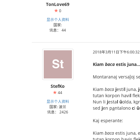
TonLove69
0
ทางเช้า gclub
显示个人资料
国家:
讯息： 44
2018年3月11日下午6:00:32
Kiam
baca
estis juna
Montaranaj versaĵoj se
StefKo
Kiam
baca
j
esti
l
juna,
j
44
tutan korpon havi
l
flek
显示个人资料
Nun li
j
esta
l
ŭ
olda, k
o
国家: 波兰
sed
j
en p
a
ntalono
c
i
ŭ
讯息： 2426
Kaj esperante:
Kiam
baca
estis juna, e
tutan korpon havis fle