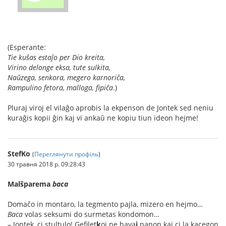
(Esperante:
Tie kuŝas estaĵo per Dio kreita,
Virino delonge eksa, tute sulkita,
Naŭzega, senkora, megero karnoriĉa,
Rampulino fetora, malloga, fipiĉa
.)
Pluraj viroj el vilaĝo aprobis la ekpenson de Jontek sed neniu
kuraĝis kopii ĝin kaj vi ankaŭ ne kopiu tiun ideon hejme!
StefKo
(
Переглянути профіль
)
30 травня 2018 р. 09:28:43
Malŝparema
baca
Domaĉo in montaro, la tegmento pajla, mizero en hejmo…
Baca
volas seksumi do surmetas kondomon…
– Jontek, ci st
u
ltulo! G
e
filet
k
oj ne hava
j
panon kaj ci la k
a
cegon