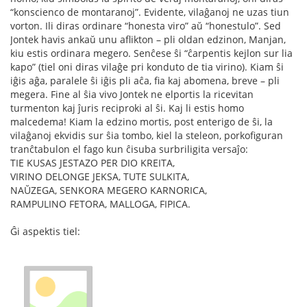
“konscienco de montaranoj”. Evidente, vilaĝanoj ne uzas tiun
vorton. Ili diras ordinare “honesta viro” aŭ “honestulo”. Sed
Jontek havis ankaŭ unu aflikton – pli oldan edzinon, Manjan,
kiu estis ordinara megero. Senĉese ŝi “ĉarpentis kejlon sur lia
kapo” (tiel oni diras vilaĝe pri konduto de tia virino). Kiam ŝi
iĝis aĝa, paralele ŝi iĝis pli aĉa, fia kaj abomena, breve – pli
megera. Fine al ŝia vivo Jontek ne elportis la ricevitan
turmenton kaj ĵuris reciproki al ŝi. Kaj li estis homo
malcedema! Kiam la edzino mortis, post enterigo de ŝi, la
vilaĝanoj ekvidis sur ŝia tombo, kiel la steleon, porkofiguran
tranĉtabulon el fago kun ĉisuba surbriligita versaĵo:
TIE KUSAS JESTAZO PER DIO KREITA,
VIRINO DELONGE JEKSA, TUTE SULKITA,
NAŬZEGA, SENKORA MEGERO KARNORICA,
RAMPULINO FETORA, MALLOGA, FIPICA.
Ĝi aspektis tiel: