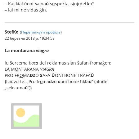
– Kaj kial ŭoni
s
ajna
ŭ
s
u
spekta, s
i
njoret
k
o?
– Ial mi ne vidas ĝin.
StefKo
(
Переглянути профіль
)
22 березня 2018 р. 19:34:58
La montarana
viagra
Iu ŝercema
baca
tiel reklamas sian ŝafan fromaĝon:
LA M
O
NTARANA
VIAGRA
PRO FR
O
MA
DZ
O
S
AFA
Ŭ
ONI BONE TRAFA
Ŭ
{Laŭvorte: „Pro fr
o
ma
dz
o
ŭ
oni bone tikla
ŭ
” (alude:
„s
e
ksuma
ŭ
”)}