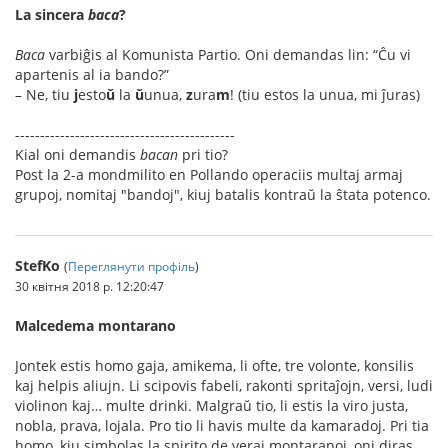
La sincera
baca
?
Baca
varbiĝis al Komunista Partio. Oni demandas lin: “Ĉu vi
apartenis al ia bando?”
– Ne, tiu
j
esto
ŭ
la
ŭ
unua,
z
ura
m
! (tiu estos la unua, mi ĵuras)
--------------------------------------------
Kial oni demandis
bacan
pri tio?
Post la 2-a mondmilito en Pollando operaciis multaj armaj
grupoj, nomitaj "bandoj", kiuj batalis kontraŭ la ŝtata potenco.
StefKo
(
Переглянути профіль
)
30 квітня 2018 р. 12:20:47
Malcedema montarano
Jontek estis homo gaja, amikema, li ofte, tre volonte, konsilis
kaj helpis aliujn. Li scipovis fabeli, rakonti spritaĵojn, versi, ludi
violinon kaj… multe drinki. Malgraŭ tio, li estis la viro justa,
nobla, prava, lojala. Pro tio li havis multe da kamaradoj. Pri tia
homo, kiu simbolas la spirito de veraj montaranoj, oni diras