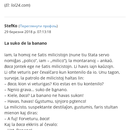
(
El: lol24.com
)
StefKo
(
Переглянути профіль
)
29 березня 2018 р. 07:13:18
La suko de la banano
Iam, la homoj ne ŝatis milicistojn (nune tiu ŝtata servo
nomiĝas „polico”, iam – „milico”), la montaranoj – ankaŭ.
Baca
Jontek ege ne ŝatis milicistojn. Li havis iajn kaŭzojn.
Li ofte veturis per ĉevalĉaro kun kontenilo da io. Unu tagon,
survoje, la patrolo de milicistoj haltas lin:
–
Baca
, kion vi veturigas? Kio estas en tiu kontenilo?
– N
e
nio grava… suko de b
a
nano.
– Kiele,
baca
? La banano ne havas sukon!
– Havas, havas! G
u
stumu, s
i
njoro p
o
tenco!
La milicisto, suspektante destilaĵon, gustumis, faris stultan
mienon kaj diras:
– A fuj! Forveturu,
baca
!
Kaj la
baca
ekkriis al ĉevalo: