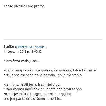
These pictures are pretty.
ทางเช้า gclub
StefKo
(
Переглянути профіль
)
11 березня 2018 р. 18:00:32
Kiam
baca
estis juna…
Montaranaj versaĵoj senpatose, senpudore, bilde kaj ŝerce
priskribas esencon de la pasado. Jen la ekzemplo.
Kiam
baca
j
esti
l
juna,
j
esti
l
kiel vipo,
tutan korpon havi
l
fleksan, p
a
ntalone havi
l
s
tipon.
Nun li
j
esta
l
ŭ
olda, k
o
rpopartoj jam r
i
gidaj
sed
j
en p
a
ntalono
c
i
ŭ
unu – m
o
rbida