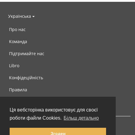
Українська
Про нас
Команда
Підтримайте нас
Libro
Конфідеційність
Правила
Контакти
Ця вебсторінка використовує для своєї
роботи файли Cookies.
Більш детально
Згоден