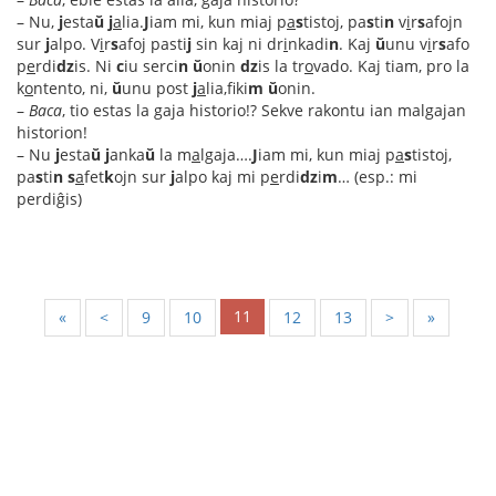
– Nu,
j
esta
ŭ
j
a
lia.
J
iam mi, kun miaj p
a
s
tistoj, pa
s
ti
n
v
i
r
s
afojn
sur
j
alpo. V
i
r
s
afoj pasti
j
sin kaj ni dr
i
nkadi
n
. Kaj
ŭ
unu v
i
r
s
afo
p
e
rdi
dz
is. Ni
c
iu serci
n
ŭ
onin
dz
is la tr
o
vado. Kaj tiam, pro la
k
o
ntento, ni,
ŭ
unu post
j
a
lia,fiki
m
ŭ
onin.
–
Baca
, tio estas la gaja historio!? Sekve rakontu ian malgajan
historion!
– Nu
j
esta
ŭ
j
anka
ŭ
la m
a
lgaja….
J
iam mi, kun miaj p
a
s
tistoj,
pa
s
ti
n
s
a
fet
k
ojn sur
j
alpo kaj mi p
e
rdi
dz
i
m
… (esp.: mi
perdiĝis)
11
«
<
9
10
12
13
>
»