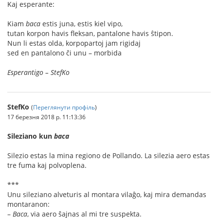
Kaj esperante:
Kiam
baca
estis juna, estis kiel vipo,
tutan korpon havis fleksan, pantalone havis ŝtipon.
Nun li estas olda, korpopartoj jam rigidaj
sed en pantalono ĉi unu – morbida
Esperantigo – StefKo
StefKo
(
Переглянути профіль
)
17 березня 2018 р. 11:13:36
Sileziano kun
baca
Silezio estas la mina regiono de Pollando. La silezia aero estas
tre fuma kaj polvoplena.
***
Unu sileziano alveturis al montara vilaĝo, kaj mira demandas
montaranon:
–
Baca
, via aero ŝajnas al mi tre suspekta.