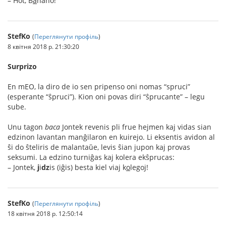
– Hot, B
a
nano!
StefKo
(
Переглянути профіль
)
8 квітня 2018 р. 21:30:20
Surprizo
En mEO, la diro de io sen pripenso oni nomas “spruci”
(esperante “ŝpruci”). Kion oni povas diri “ŝprucante” – legu
sube.
Unu tagon
baca
Jontek revenis pli frue hejmen kaj vidas sian
edzinon lavantan manĝilaron en kuirejo. Li eksentis avidon al
ŝi do ŝteliris de malantaŭe, levis ŝian jupon kaj provas
seksumi. La edzino turniĝas kaj kolera ekŝprucas:
– Jontek,
j
i
dz
is (iĝis) besta kiel viaj k
o
legoj!
StefKo
(
Переглянути профіль
)
18 квітня 2018 р. 12:50:14