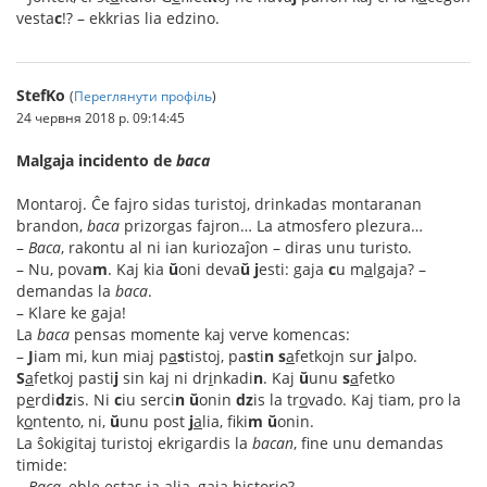
vesta
c
!? – ekkrias lia edzino.
StefKo
(
Переглянути профіль
)
24 червня 2018 р. 09:14:45
Malgaja incidento de
baca
Montaroj. Ĉe fajro sidas turistoj, drinkadas montaranan
brandon,
baca
prizorgas fajron… La atmosfero plezura…
–
Baca
, rakontu al ni ian kuriozaĵon – diras unu turisto.
– Nu, pova
m
. Kaj kia
ŭ
oni deva
ŭ
j
esti: gaja
c
u m
a
lgaja? –
demandas la
baca
.
– Klare ke gaja!
La
baca
pensas momente kaj verve komencas:
–
J
iam mi, kun miaj p
a
s
tistoj, pa
s
ti
n
s
a
fetkojn sur
j
alpo.
S
a
fetkoj pasti
j
sin kaj ni dr
i
nkadi
n
. Kaj
ŭ
unu
s
a
fetko
p
e
rdi
dz
is. Ni
c
iu serci
n
ŭ
onin
dz
is la tr
o
vado. Kaj tiam, pro la
k
o
ntento, ni,
ŭ
unu post
j
a
lia, fiki
m
ŭ
onin.
La ŝokigitaj turistoj ekrigardis la
bacan
, fine unu demandas
timide:
–
Baca
, eble estas ia alia, gaja historio?