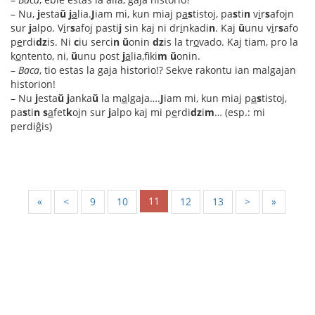
– Nu,
j
esta
ŭ
j
a
lia.
J
iam mi, kun miaj p
a
s
tistoj, pa
s
ti
n
v
i
r
s
afojn
sur
j
alpo. V
i
r
s
afoj pasti
j
sin kaj ni dr
i
nkadi
n
. Kaj
ŭ
unu v
i
r
s
afo
p
e
rdi
dz
is. Ni
c
iu serci
n
ŭ
onin
dz
is la tr
o
vado. Kaj tiam, pro la
k
o
ntento, ni,
ŭ
unu post
j
a
lia,fiki
m
ŭ
onin.
–
Baca
, tio estas la gaja historio!? Sekve rakontu ian malgajan
historion!
– Nu
j
esta
ŭ
j
anka
ŭ
la m
a
lgaja….
J
iam mi, kun miaj p
a
s
tistoj,
pa
s
ti
n
s
a
fet
k
ojn sur
j
alpo kaj mi p
e
rdi
dz
i
m
… (esp.: mi
perdiĝis)
11
«
<
9
10
12
13
>
»