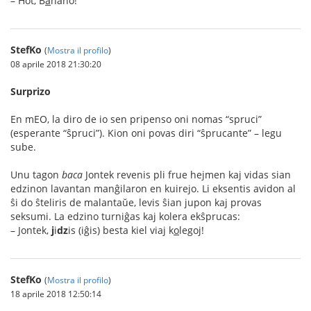
– Hot, B
a
nano!
StefKo
(
Mostra il profilo
)
08 aprile 2018 21:30:20
Surprizo
En mEO, la diro de io sen pripenso oni nomas “spruci”
(esperante “ŝpruci”). Kion oni povas diri “ŝprucante” – legu
sube.
Unu tagon
baca
Jontek revenis pli frue hejmen kaj vidas sian
edzinon lavantan manĝilaron en kuirejo. Li eksentis avidon al
ŝi do ŝteliris de malantaŭe, levis ŝian jupon kaj provas
seksumi. La edzino turniĝas kaj kolera ekŝprucas:
– Jontek,
j
i
dz
is (iĝis) besta kiel viaj k
o
legoj!
StefKo
(
Mostra il profilo
)
18 aprile 2018 12:50:14