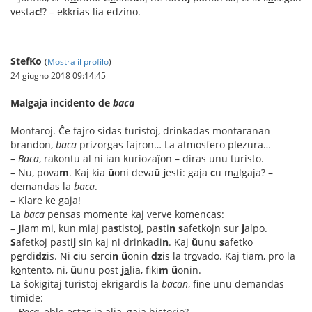
vesta
c
!? – ekkrias lia edzino.
StefKo
(
Mostra il profilo
)
24 giugno 2018 09:14:45
Malgaja incidento de
baca
Montaroj. Ĉe fajro sidas turistoj, drinkadas montaranan
brandon,
baca
prizorgas fajron… La atmosfero plezura…
–
Baca
, rakontu al ni ian kuriozaĵon – diras unu turisto.
– Nu, pova
m
. Kaj kia
ŭ
oni deva
ŭ
j
esti: gaja
c
u m
a
lgaja? –
demandas la
baca
.
– Klare ke gaja!
La
baca
pensas momente kaj verve komencas:
–
J
iam mi, kun miaj p
a
s
tistoj, pa
s
ti
n
s
a
fetkojn sur
j
alpo.
S
a
fetkoj pasti
j
sin kaj ni dr
i
nkadi
n
. Kaj
ŭ
unu
s
a
fetko
p
e
rdi
dz
is. Ni
c
iu serci
n
ŭ
onin
dz
is la tr
o
vado. Kaj tiam, pro la
k
o
ntento, ni,
ŭ
unu post
j
a
lia, fiki
m
ŭ
onin.
La ŝokigitaj turistoj ekrigardis la
bacan
, fine unu demandas
timide:
–
Baca
, eble estas ia alia, gaja historio?