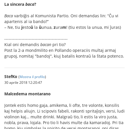
La sincera
baca
?
Baca
varbiĝis al Komunista Partio. Oni demandas lin: “Ĉu vi
apartenis al ia bando?”
– Ne, tiu
j
esto
ŭ
la
ŭ
unua,
z
ura
m
! (tiu estos la unua, mi ĵuras)
--------------------------------------------
Kial oni demandis
bacan
pri tio?
Post la 2-a mondmilito en Pollando operaciis multaj armaj
grupoj, nomitaj "bandoj", kiuj batalis kontraŭ la ŝtata potenco.
StefKo
(
Mostra il profilo
)
30 aprile 2018 12:20:47
Malcedema montarano
Jontek estis homo gaja, amikema, li ofte, tre volonte, konsilis
kaj helpis aliujn. Li scipovis fabeli, rakonti spritaĵojn, versi, ludi
violinon kaj… multe drinki. Malgraŭ tio, li estis la viro justa,
nobla, prava, lojala. Pro tio li havis multe da kamaradoj. Pri tia
homo, kiu simbolas la spirito de veraj montaranoj, oni diras