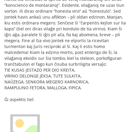
“konscienco de montaranoj”. Evidente, vilaĝanoj ne uzas tiun
vorton. Ili diras ordinare “honesta viro” aŭ “honestulo”. Sed
Jontek havis ankaŭ unu aflikton – pli oldan edzinon, Manjan,
kiu estis ordinara megero. Senĉese ŝi “ĉarpentis kejlon sur lia
kapo” (tiel oni diras vilaĝe pri konduto de tia virino). Kiam ŝi
iĝis aĝa, paralele ŝi iĝis pli aĉa, fia kaj abomena, breve – pli
megera. Fine al ŝia vivo Jontek ne elportis la ricevitan
turmenton kaj ĵuris reciproki al ŝi. Kaj li estis homo
malcedema! Kiam la edzino mortis, post enterigo de ŝi, la
vilaĝanoj ekvidis sur ŝia tombo, kiel la steleon, porkofiguran
tranĉtabulon el fago kun ĉisuba surbriligita versaĵo:
TIE KUSAS JESTAZO PER DIO KREITA,
VIRINO DELONGE JEKSA, TUTE SULKITA,
NAŬZEGA, SENKORA MEGERO KARNORICA,
RAMPULINO FETORA, MALLOGA, FIPICA.
Ĝi aspektis tiel: