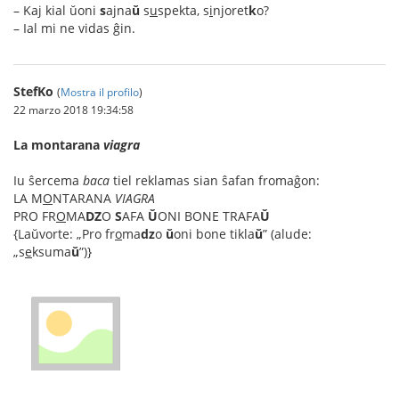
– Kaj kial ŭoni
s
ajna
ŭ
s
u
spekta, s
i
njoret
k
o?
– Ial mi ne vidas ĝin.
StefKo
(
Mostra il profilo
)
22 marzo 2018 19:34:58
La montarana
viagra
Iu ŝercema
baca
tiel reklamas sian ŝafan fromaĝon:
LA M
O
NTARANA
VIAGRA
PRO FR
O
MA
DZ
O
S
AFA
Ŭ
ONI BONE TRAFA
Ŭ
{Laŭvorte: „Pro fr
o
ma
dz
o
ŭ
oni bone tikla
ŭ
” (alude:
„s
e
ksuma
ŭ
”)}