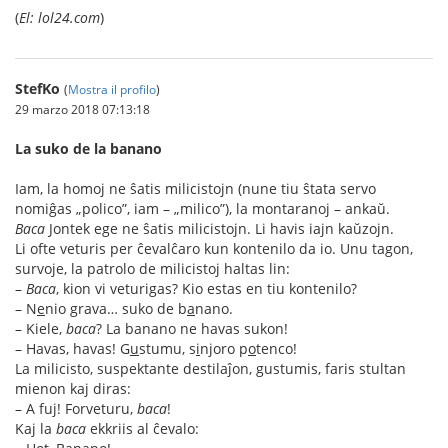
(
El: lol24.com
)
StefKo
(
Mostra il profilo
)
29 marzo 2018 07:13:18
La suko de la banano
Iam, la homoj ne ŝatis milicistojn (nune tiu ŝtata servo
nomiĝas „polico”, iam – „milico”), la montaranoj – ankaŭ.
Baca
Jontek ege ne ŝatis milicistojn. Li havis iajn kaŭzojn.
Li ofte veturis per ĉevalĉaro kun kontenilo da io. Unu tagon,
survoje, la patrolo de milicistoj haltas lin:
–
Baca
, kion vi veturigas? Kio estas en tiu kontenilo?
– N
e
nio grava… suko de b
a
nano.
– Kiele,
baca
? La banano ne havas sukon!
– Havas, havas! G
u
stumu, s
i
njoro p
o
tenco!
La milicisto, suspektante destilaĵon, gustumis, faris stultan
mienon kaj diras:
– A fuj! Forveturu,
baca
!
Kaj la
baca
ekkriis al ĉevalo: