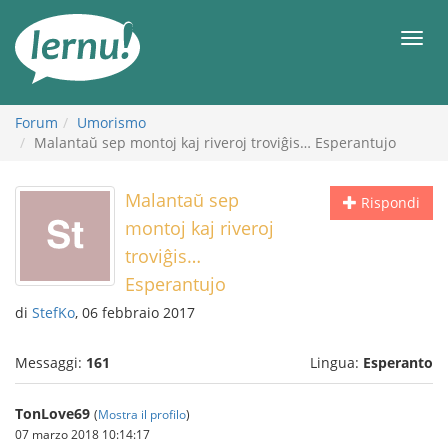
Vai
all’indice
Men
Forum
Umorismo
Malantaŭ sep montoj kaj riveroj troviĝis… Esperantujo
Malantaŭ sep
Rispondi
montoj kaj riveroj
troviĝis…
Esperantujo
di
StefKo
, 06 febbraio 2017
Messaggi:
161
Lingua:
Esperanto
TonLove69
(
Mostra il profilo
)
07 marzo 2018 10:14:17