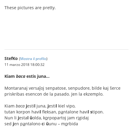
These pictures are pretty.
ทางเช้า gclub
StefKo
(
Mostra il profilo
)
11 marzo 2018 18:00:32
Kiam
baca
estis juna…
Montaranaj versaĵoj senpatose, senpudore, bilde kaj ŝerce
priskribas esencon de la pasado. Jen la ekzemplo.
Kiam
baca
j
esti
l
juna,
j
esti
l
kiel vipo,
tutan korpon havi
l
fleksan, p
a
ntalone havi
l
s
tipon.
Nun li
j
esta
l
ŭ
olda, k
o
rpopartoj jam r
i
gidaj
sed
j
en p
a
ntalono
c
i
ŭ
unu – m
o
rbida