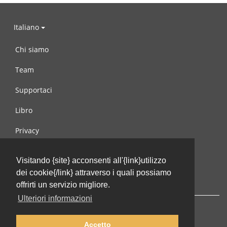
Italiano
Chi siamo
Team
Supportaci
Libro
Privacy
Condizioni d’uso
Visitando {site} acconsenti all'{link}utilizzo
Contattaci
dei cookie{/link} attraverso i quali possiamo
offrirti un servizio migliore.
Ulteriori informazioni
Accetto