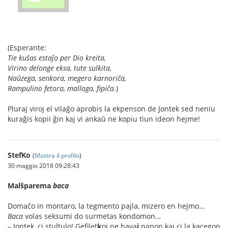
(Esperante:
Tie kuŝas estaĵo per Dio kreita,
Virino delonge eksa, tute sulkita,
Naŭzega, senkora, megero karnoriĉa,
Rampulino fetora, malloga, fipiĉa
.)
Pluraj viroj el vilaĝo aprobis la ekpenson de Jontek sed neniu
kuraĝis kopii ĝin kaj vi ankaŭ ne kopiu tiun ideon hejme!
StefKo
(
Mostra il profilo
)
30 maggio 2018 09:28:43
Malŝparema
baca
Domaĉo in montaro, la tegmento pajla, mizero en hejmo…
Baca
volas seksumi do surmetas kondomon…
– Jontek, ci st
u
ltulo! G
e
filet
k
oj ne hava
j
panon kaj ci la k
a
cegon