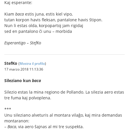
Kaj esperante:
Kiam
baca
estis juna, estis kiel vipo,
tutan korpon havis fleksan, pantalone havis ŝtipon.
Nun li estas olda, korpopartoj jam rigidaj
sed en pantalono ĉi unu – morbida
Esperantigo – StefKo
StefKo
(
Mostra il profilo
)
17 marzo 2018 11:13:36
Sileziano kun
baca
Silezio estas la mina regiono de Pollando. La silezia aero estas
tre fuma kaj polvoplena.
***
Unu sileziano alveturis al montara vilaĝo, kaj mira demandas
montaranon:
–
Baca
, via aero ŝajnas al mi tre suspekta.