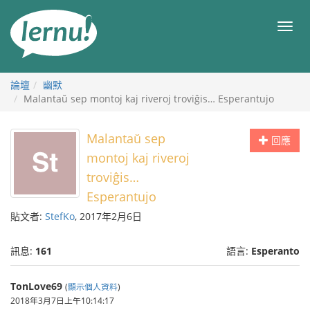
前
往
目
目
錄
錄
論壇
幽默
Malantaŭ sep montoj kaj riveroj troviĝis… Esperantujo
Malantaŭ sep
回應
montoj kaj riveroj
troviĝis…
Esperantujo
貼文者:
StefKo
, 2017年2月6日
訊息:
161
語言:
Esperanto
TonLove69
(
顯示個人資料
)
2018年3月7日上午10:14:17