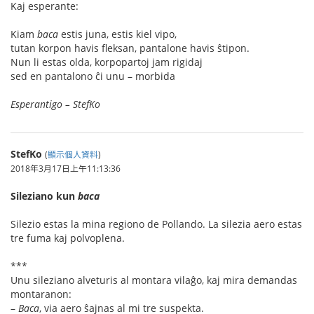
Kaj esperante:
Kiam
baca
estis juna, estis kiel vipo,
tutan korpon havis fleksan, pantalone havis ŝtipon.
Nun li estas olda, korpopartoj jam rigidaj
sed en pantalono ĉi unu – morbida
Esperantigo – StefKo
StefKo
(
顯示個人資料
)
2018年3月17日上午11:13:36
Sileziano kun
baca
Silezio estas la mina regiono de Pollando. La silezia aero estas
tre fuma kaj polvoplena.
***
Unu sileziano alveturis al montara vilaĝo, kaj mira demandas
montaranon:
–
Baca
, via aero ŝajnas al mi tre suspekta.