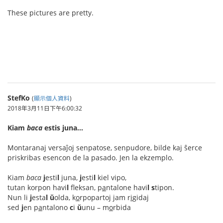
These pictures are pretty.
ทางเช้า gclub
StefKo
(
顯示個人資料
)
2018年3月11日下午6:00:32
Kiam
baca
estis juna…
Montaranaj versaĵoj senpatose, senpudore, bilde kaj ŝerce
priskribas esencon de la pasado. Jen la ekzemplo.
Kiam
baca
j
esti
l
juna,
j
esti
l
kiel vipo,
tutan korpon havi
l
fleksan, p
a
ntalone havi
l
s
tipon.
Nun li
j
esta
l
ŭ
olda, k
o
rpopartoj jam r
i
gidaj
sed
j
en p
a
ntalono
c
i
ŭ
unu – m
o
rbida