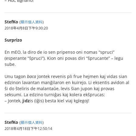
– Hot, B
a
nano!
StefKo
(
顯示個人資料
)
2018年4月8日下午9:30:20
Surprizo
En mEO, la diro de io sen pripenso oni nomas “spruci”
(esperante “ŝpruci”). Kion oni povas diri “ŝprucante” – legu
sube.
Unu tagon
baca
Jontek revenis pli frue hejmen kaj vidas sian
edzinon lavantan manĝilaron en kuirejo. Li eksentis avidon al
ŝi do ŝteliris de malantaŭe, levis ŝian jupon kaj provas
seksumi. La edzino turniĝas kaj kolera ekŝprucas:
– Jontek,
j
i
dz
is (iĝis) besta kiel viaj k
o
legoj!
StefKo
(
顯示個人資料
)
2018年4月18日下午12:50:14