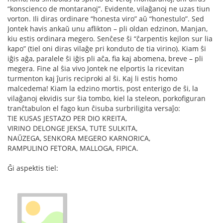
“konscienco de montaranoj”. Evidente, vilaĝanoj ne uzas tiun
vorton. Ili diras ordinare “honesta viro” aŭ “honestulo”. Sed
Jontek havis ankaŭ unu aflikton – pli oldan edzinon, Manjan,
kiu estis ordinara megero. Senĉese ŝi “ĉarpentis kejlon sur lia
kapo” (tiel oni diras vilaĝe pri konduto de tia virino). Kiam ŝi
iĝis aĝa, paralele ŝi iĝis pli aĉa, fia kaj abomena, breve – pli
megera. Fine al ŝia vivo Jontek ne elportis la ricevitan
turmenton kaj ĵuris reciproki al ŝi. Kaj li estis homo
malcedema! Kiam la edzino mortis, post enterigo de ŝi, la
vilaĝanoj ekvidis sur ŝia tombo, kiel la steleon, porkofiguran
tranĉtabulon el fago kun ĉisuba surbriligita versaĵo:
TIE KUSAS JESTAZO PER DIO KREITA,
VIRINO DELONGE JEKSA, TUTE SULKITA,
NAŬZEGA, SENKORA MEGERO KARNORICA,
RAMPULINO FETORA, MALLOGA, FIPICA.
Ĝi aspektis tiel: