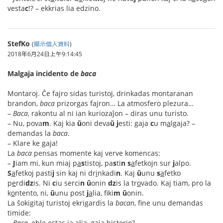
vesta
c
!? – ekkrias lia edzino.
StefKo
(
顯示個人資料
)
2018年6月24日上午9:14:45
Malgaja incidento de
baca
Montaroj. Ĉe fajro sidas turistoj, drinkadas montaranan
brandon,
baca
prizorgas fajron… La atmosfero plezura…
–
Baca
, rakontu al ni ian kuriozaĵon – diras unu turisto.
– Nu, pova
m
. Kaj kia
ŭ
oni deva
ŭ
j
esti: gaja
c
u m
a
lgaja? –
demandas la
baca
.
– Klare ke gaja!
La
baca
pensas momente kaj verve komencas:
–
J
iam mi, kun miaj p
a
s
tistoj, pa
s
ti
n
s
a
fetkojn sur
j
alpo.
S
a
fetkoj pasti
j
sin kaj ni dr
i
nkadi
n
. Kaj
ŭ
unu
s
a
fetko
p
e
rdi
dz
is. Ni
c
iu serci
n
ŭ
onin
dz
is la tr
o
vado. Kaj tiam, pro la
k
o
ntento, ni,
ŭ
unu post
j
a
lia, fiki
m
ŭ
onin.
La ŝokigitaj turistoj ekrigardis la
bacan
, fine unu demandas
timide:
–
Baca
, eble estas ia alia, gaja historio?