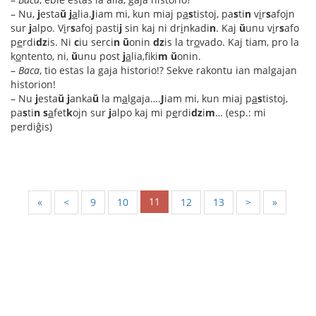
– Nu,
j
esta
ŭ
j
a
lia.
J
iam mi, kun miaj p
a
s
tistoj, pa
s
ti
n
v
i
r
s
afojn
sur
j
alpo. V
i
r
s
afoj pasti
j
sin kaj ni dr
i
nkadi
n
. Kaj
ŭ
unu v
i
r
s
afo
p
e
rdi
dz
is. Ni
c
iu serci
n
ŭ
onin
dz
is la tr
o
vado. Kaj tiam, pro la
k
o
ntento, ni,
ŭ
unu post
j
a
lia,fiki
m
ŭ
onin.
–
Baca
, tio estas la gaja historio!? Sekve rakontu ian malgajan
historion!
– Nu
j
esta
ŭ
j
anka
ŭ
la m
a
lgaja….
J
iam mi, kun miaj p
a
s
tistoj,
pa
s
ti
n
s
a
fet
k
ojn sur
j
alpo kaj mi p
e
rdi
dz
i
m
… (esp.: mi
perdiĝis)
11
«
<
9
10
12
13
>
»