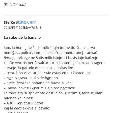
(
El: lol24.com
)
StefKo
(
顯示個人資料
)
2018年3月29日上午7:13:18
La suko de la banano
Iam, la homoj ne ŝatis milicistojn (nune tiu ŝtata servo
nomiĝas „polico”, iam – „milico”), la montaranoj – ankaŭ.
Baca
Jontek ege ne ŝatis milicistojn. Li havis iajn kaŭzojn.
Li ofte veturis per ĉevalĉaro kun kontenilo da io. Unu tagon,
survoje, la patrolo de milicistoj haltas lin:
–
Baca
, kion vi veturigas? Kio estas en tiu kontenilo?
– N
e
nio grava… suko de b
a
nano.
– Kiele,
baca
? La banano ne havas sukon!
– Havas, havas! G
u
stumu, s
i
njoro p
o
tenco!
La milicisto, suspektante destilaĵon, gustumis, faris stultan
mienon kaj diras:
– A fuj! Forveturu,
baca
!
Kaj la
baca
ekkriis al ĉevalo: