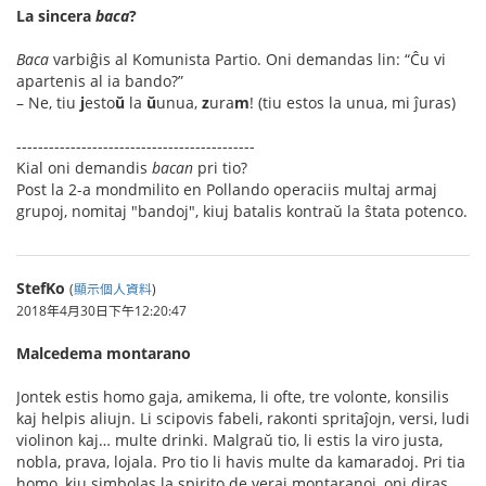
La sincera
baca
?
Baca
varbiĝis al Komunista Partio. Oni demandas lin: “Ĉu vi
apartenis al ia bando?”
– Ne, tiu
j
esto
ŭ
la
ŭ
unua,
z
ura
m
! (tiu estos la unua, mi ĵuras)
--------------------------------------------
Kial oni demandis
bacan
pri tio?
Post la 2-a mondmilito en Pollando operaciis multaj armaj
grupoj, nomitaj "bandoj", kiuj batalis kontraŭ la ŝtata potenco.
StefKo
(
顯示個人資料
)
2018年4月30日下午12:20:47
Malcedema montarano
Jontek estis homo gaja, amikema, li ofte, tre volonte, konsilis
kaj helpis aliujn. Li scipovis fabeli, rakonti spritaĵojn, versi, ludi
violinon kaj… multe drinki. Malgraŭ tio, li estis la viro justa,
nobla, prava, lojala. Pro tio li havis multe da kamaradoj. Pri tia
homo, kiu simbolas la spirito de veraj montaranoj, oni diras