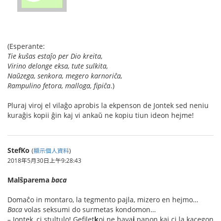
(Esperante:
Tie kuŝas estaĵo per Dio kreita,
Virino delonge eksa, tute sulkita,
Naŭzega, senkora, megero karnoriĉa,
Rampulino fetora, malloga, fipiĉa
.)
Pluraj viroj el vilaĝo aprobis la ekpenson de Jontek sed neniu
kuraĝis kopii ĝin kaj vi ankaŭ ne kopiu tiun ideon hejme!
StefKo
(
顯示個人資料
)
2018年5月30日上午9:28:43
Malŝparema
baca
Domaĉo in montaro, la tegmento pajla, mizero en hejmo…
Baca
volas seksumi do surmetas kondomon…
– Jontek, ci st
u
ltulo! G
e
filet
k
oj ne hava
j
panon kaj ci la k
a
cegon