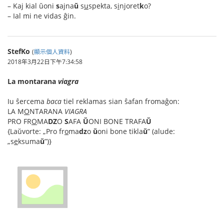
– Kaj kial ŭoni
s
ajna
ŭ
s
u
spekta, s
i
njoret
k
o?
– Ial mi ne vidas ĝin.
StefKo
(
顯示個人資料
)
2018年3月22日下午7:34:58
La montarana
viagra
Iu ŝercema
baca
tiel reklamas sian ŝafan fromaĝon:
LA M
O
NTARANA
VIAGRA
PRO FR
O
MA
DZ
O
S
AFA
Ŭ
ONI BONE TRAFA
Ŭ
{Laŭvorte: „Pro fr
o
ma
dz
o
ŭ
oni bone tikla
ŭ
” (alude:
„s
e
ksuma
ŭ
”)}