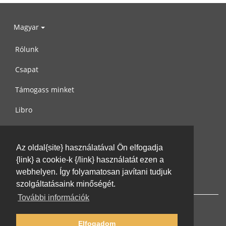
Magyar
Rólunk
Csapat
Támogass minket
Libro
Adatvédelem
Az oldal{site} használatával Ön elfogadja
Használati feltételek
{link} a cookie-k {/link} használatát ezen a
Írj nekünk
webhelyen. Így folyamatosan javítani tudjuk
szolgáltatásaink minőségét.
További információk
Elfogadom