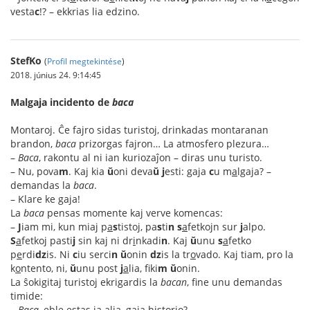
vesta
c
!? – ekkrias lia edzino.
StefKo
(
Profil megtekintése
)
2018. június 24. 9:14:45
Malgaja incidento de
baca
Montaroj. Ĉe fajro sidas turistoj, drinkadas montaranan
brandon,
baca
prizorgas fajron… La atmosfero plezura…
–
Baca
, rakontu al ni ian kuriozaĵon – diras unu turisto.
– Nu, pova
m
. Kaj kia
ŭ
oni deva
ŭ
j
esti: gaja
c
u m
a
lgaja? –
demandas la
baca
.
– Klare ke gaja!
La
baca
pensas momente kaj verve komencas:
–
J
iam mi, kun miaj p
a
s
tistoj, pa
s
ti
n
s
a
fetkojn sur
j
alpo.
S
a
fetkoj pasti
j
sin kaj ni dr
i
nkadi
n
. Kaj
ŭ
unu
s
a
fetko
p
e
rdi
dz
is. Ni
c
iu serci
n
ŭ
onin
dz
is la tr
o
vado. Kaj tiam, pro la
k
o
ntento, ni,
ŭ
unu post
j
a
lia, fiki
m
ŭ
onin.
La ŝokigitaj turistoj ekrigardis la
bacan
, fine unu demandas
timide:
–
Baca
, eble estas ia alia, gaja historio?