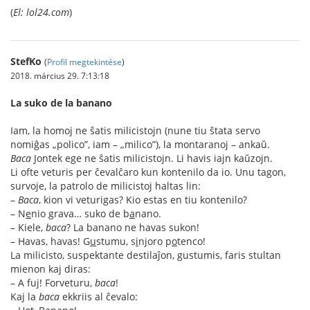
(
El: lol24.com
)
StefKo
(
Profil megtekintése
)
2018. március 29. 7:13:18
La suko de la banano
Iam, la homoj ne ŝatis milicistojn (nune tiu ŝtata servo
nomiĝas „polico”, iam – „milico”), la montaranoj – ankaŭ.
Baca
Jontek ege ne ŝatis milicistojn. Li havis iajn kaŭzojn.
Li ofte veturis per ĉevalĉaro kun kontenilo da io. Unu tagon,
survoje, la patrolo de milicistoj haltas lin:
–
Baca
, kion vi veturigas? Kio estas en tiu kontenilo?
– N
e
nio grava… suko de b
a
nano.
– Kiele,
baca
? La banano ne havas sukon!
– Havas, havas! G
u
stumu, s
i
njoro p
o
tenco!
La milicisto, suspektante destilaĵon, gustumis, faris stultan
mienon kaj diras:
– A fuj! Forveturu,
baca
!
Kaj la
baca
ekkriis al ĉevalo: