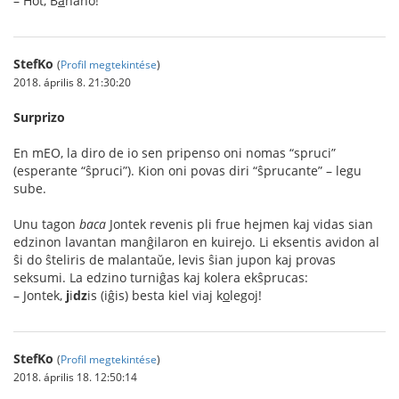
– Hot, B
a
nano!
StefKo
(
Profil megtekintése
)
2018. április 8. 21:30:20
Surprizo
En mEO, la diro de io sen pripenso oni nomas “spruci”
(esperante “ŝpruci”). Kion oni povas diri “ŝprucante” – legu
sube.
Unu tagon
baca
Jontek revenis pli frue hejmen kaj vidas sian
edzinon lavantan manĝilaron en kuirejo. Li eksentis avidon al
ŝi do ŝteliris de malantaŭe, levis ŝian jupon kaj provas
seksumi. La edzino turniĝas kaj kolera ekŝprucas:
– Jontek,
j
i
dz
is (iĝis) besta kiel viaj k
o
legoj!
StefKo
(
Profil megtekintése
)
2018. április 18. 12:50:14