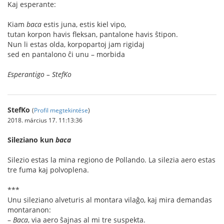
Kaj esperante:
Kiam
baca
estis juna, estis kiel vipo,
tutan korpon havis fleksan, pantalone havis ŝtipon.
Nun li estas olda, korpopartoj jam rigidaj
sed en pantalono ĉi unu – morbida
Esperantigo – StefKo
StefKo
(
Profil megtekintése
)
2018. március 17. 11:13:36
Sileziano kun
baca
Silezio estas la mina regiono de Pollando. La silezia aero estas
tre fuma kaj polvoplena.
***
Unu sileziano alveturis al montara vilaĝo, kaj mira demandas
montaranon:
–
Baca
, via aero ŝajnas al mi tre suspekta.