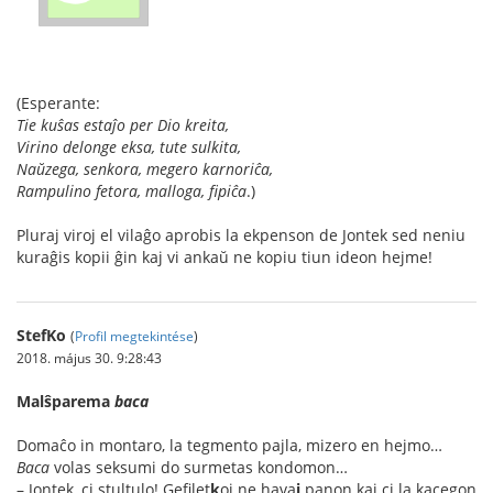
(Esperante:
Tie kuŝas estaĵo per Dio kreita,
Virino delonge eksa, tute sulkita,
Naŭzega, senkora, megero karnoriĉa,
Rampulino fetora, malloga, fipiĉa
.)
Pluraj viroj el vilaĝo aprobis la ekpenson de Jontek sed neniu
kuraĝis kopii ĝin kaj vi ankaŭ ne kopiu tiun ideon hejme!
StefKo
(
Profil megtekintése
)
2018. május 30. 9:28:43
Malŝparema
baca
Domaĉo in montaro, la tegmento pajla, mizero en hejmo…
Baca
volas seksumi do surmetas kondomon…
– Jontek, ci st
u
ltulo! G
e
filet
k
oj ne hava
j
panon kaj ci la k
a
cegon