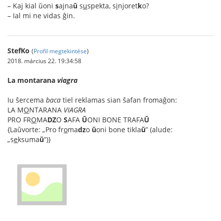
– Kaj kial ŭoni
s
ajna
ŭ
s
u
spekta, s
i
njoret
k
o?
– Ial mi ne vidas ĝin.
StefKo
(
Profil megtekintése
)
2018. március 22. 19:34:58
La montarana
viagra
Iu ŝercema
baca
tiel reklamas sian ŝafan fromaĝon:
LA M
O
NTARANA
VIAGRA
PRO FR
O
MA
DZ
O
S
AFA
Ŭ
ONI BONE TRAFA
Ŭ
{Laŭvorte: „Pro fr
o
ma
dz
o
ŭ
oni bone tikla
ŭ
” (alude:
„s
e
ksuma
ŭ
”)}