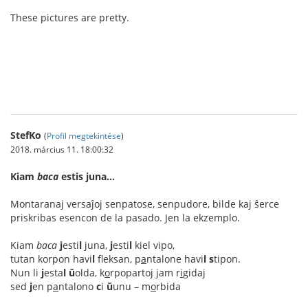
These pictures are pretty.
ทางเช้า gclub
StefKo
(
Profil megtekintése
)
2018. március 11. 18:00:32
Kiam
baca
estis juna…
Montaranaj versaĵoj senpatose, senpudore, bilde kaj ŝerce
priskribas esencon de la pasado. Jen la ekzemplo.
Kiam
baca
j
esti
l
juna,
j
esti
l
kiel vipo,
tutan korpon havi
l
fleksan, p
a
ntalone havi
l
s
tipon.
Nun li
j
esta
l
ŭ
olda, k
o
rpopartoj jam r
i
gidaj
sed
j
en p
a
ntalono
c
i
ŭ
unu – m
o
rbida