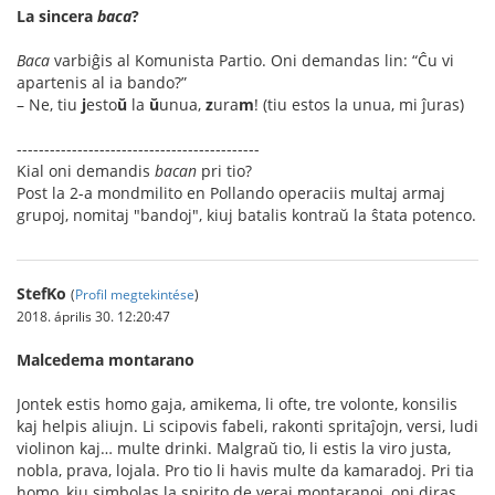
La sincera
baca
?
Baca
varbiĝis al Komunista Partio. Oni demandas lin: “Ĉu vi
apartenis al ia bando?”
– Ne, tiu
j
esto
ŭ
la
ŭ
unua,
z
ura
m
! (tiu estos la unua, mi ĵuras)
--------------------------------------------
Kial oni demandis
bacan
pri tio?
Post la 2-a mondmilito en Pollando operaciis multaj armaj
grupoj, nomitaj "bandoj", kiuj batalis kontraŭ la ŝtata potenco.
StefKo
(
Profil megtekintése
)
2018. április 30. 12:20:47
Malcedema montarano
Jontek estis homo gaja, amikema, li ofte, tre volonte, konsilis
kaj helpis aliujn. Li scipovis fabeli, rakonti spritaĵojn, versi, ludi
violinon kaj… multe drinki. Malgraŭ tio, li estis la viro justa,
nobla, prava, lojala. Pro tio li havis multe da kamaradoj. Pri tia
homo, kiu simbolas la spirito de veraj montaranoj, oni diras