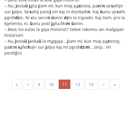
– Nu,
j
esta
ŭ
j
a
lia.
J
iam mi, kun miaj p
a
s
tistoj, pa
s
ti
n
v
i
r
s
afojn
sur
j
alpo. V
i
r
s
afoj pasti
j
sin kaj ni dr
i
nkadi
n
. Kaj
ŭ
unu v
i
r
s
afo
p
e
rdi
dz
is. Ni
c
iu serci
n
ŭ
onin
dz
is la tr
o
vado. Kaj tiam, pro la
k
o
ntento, ni,
ŭ
unu post
j
a
lia,fiki
m
ŭ
onin.
–
Baca
, tio estas la gaja historio!? Sekve rakontu ian malgajan
historion!
– Nu
j
esta
ŭ
j
anka
ŭ
la m
a
lgaja….
J
iam mi, kun miaj p
a
s
tistoj,
pa
s
ti
n
s
a
fet
k
ojn sur
j
alpo kaj mi p
e
rdi
dz
i
m
… (esp.: mi
perdiĝis)
11
«
<
9
10
12
13
>
»