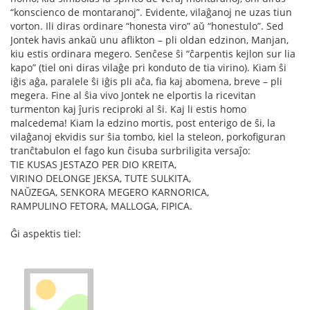
“konscienco de montaranoj”. Evidente, vilaĝanoj ne uzas tiun
vorton. Ili diras ordinare “honesta viro” aŭ “honestulo”. Sed
Jontek havis ankaŭ unu aflikton – pli oldan edzinon, Manjan,
kiu estis ordinara megero. Senĉese ŝi “ĉarpentis kejlon sur lia
kapo” (tiel oni diras vilaĝe pri konduto de tia virino). Kiam ŝi
iĝis aĝa, paralele ŝi iĝis pli aĉa, fia kaj abomena, breve – pli
megera. Fine al ŝia vivo Jontek ne elportis la ricevitan
turmenton kaj ĵuris reciproki al ŝi. Kaj li estis homo
malcedema! Kiam la edzino mortis, post enterigo de ŝi, la
vilaĝanoj ekvidis sur ŝia tombo, kiel la steleon, porkofiguran
tranĉtabulon el fago kun ĉisuba surbriligita versaĵo:
TIE KUSAS JESTAZO PER DIO KREITA,
VIRINO DELONGE JEKSA, TUTE SULKITA,
NAŬZEGA, SENKORA MEGERO KARNORICA,
RAMPULINO FETORA, MALLOGA, FIPICA.
Ĝi aspektis tiel: