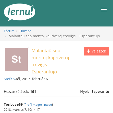
Tartalom
Men
Fórum
Humor
Malantaŭ sep montoj kaj riveroj troviĝis… Esperantujo
Malantaŭ sep
Válaszok
montoj kaj riveroj
troviĝis…
Esperantujo
StefKo
-tól, 2017. február 6.
Hozzászólások:
161
Nyelv:
Esperanto
TonLove69
(
Profil megtekintése
)
2018. március 7. 10:14:17