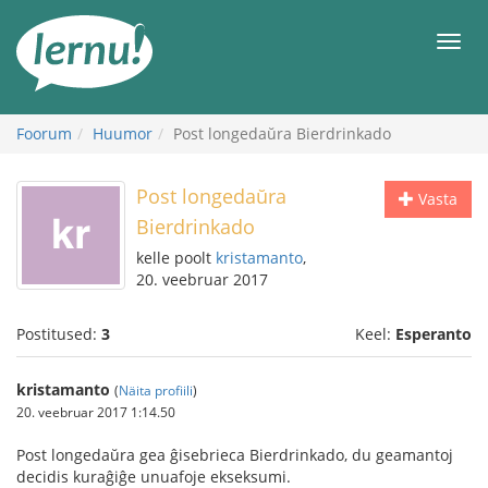
Sisu
juurde
Men
Foorum
Huumor
Post longedaŭra Bierdrinkado
Post longedaŭra
Vasta
Bierdrinkado
kelle poolt
kristamanto
,
20. veebruar 2017
Postitused:
3
Keel:
Esperanto
kristamanto
(
Näita profiili
)
20. veebruar 2017 1:14.50
Post longedaŭra gea ĝisebrieca Bierdrinkado, du geamantoj
decidis kuraĝiĝe unuafoje ekseksumi.