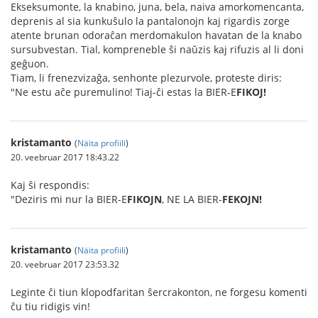
Ekseksumonte, la knabino, juna, bela, naiva amorkomencanta,
deprenis al sia kunkuŝulo la pantalonojn kaj rigardis zorge
atente brunan odoraĉan merdomakulon havatan de la knabo
sursubvestan. Tial, kompreneble ŝi naŭzis kaj rifuzis al li doni
geĝuon.
Tiam, li frenezvizaĝa, senhonte plezurvole, proteste diris:
"Ne estu aĉe puremulino! Tiaj-ĉi estas la BIER-E
FIKOJ!
kristamanto
(
Näita profiili
)
20. veebruar 2017 18:43.22
Kaj ŝi respondis:
"Deziris mi nur la BIER-E
FIKOJN
, NE LA BIER-
FEKOJN!
kristamanto
(
Näita profiili
)
20. veebruar 2017 23:53.32
Leginte ĉi tiun klopodfaritan ŝercrakonton, ne forgesu komenti
ĉu tiu ridigis vin!