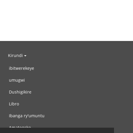
Kirundi
ibitwerekeye
umugwi
Dushigikire
Libro
Ibanga ry'umuntu
Amategeko