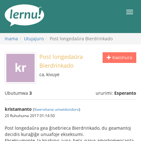
Ku
rupapuro
Urut
rw'ibirimwo
Inama
Utujajuro
Post longedaŭra Bierdrinkado
Post longedaŭra
Kwishura
Bierdrinkado
ca, kivuye
Ubutumwa
3
ururimi:
Esperanto
kristamanto
(
Kwerekana umwidondoro
)
20 Ruhuhuma 2017 01:14:50
Post longedaŭra gea ĝisebrieca Bierdrinkado, du geamantoj
decidis kuraĝiĝe unuafoje ekseksumi.
Ekseksumonte, la knabino, juna, bela, naiva amorkomencanta,