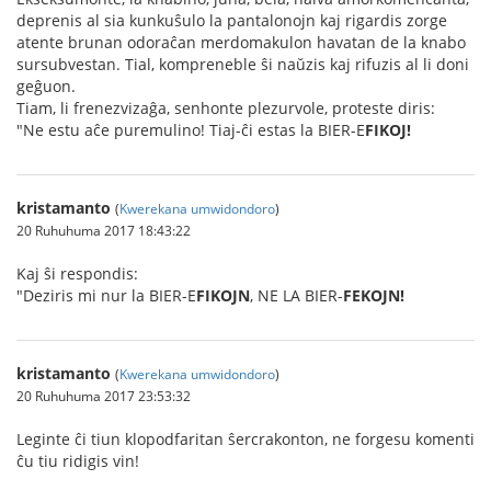
deprenis al sia kunkuŝulo la pantalonojn kaj rigardis zorge
atente brunan odoraĉan merdomakulon havatan de la knabo
sursubvestan. Tial, kompreneble ŝi naŭzis kaj rifuzis al li doni
geĝuon.
Tiam, li frenezvizaĝa, senhonte plezurvole, proteste diris:
"Ne estu aĉe puremulino! Tiaj-ĉi estas la BIER-E
FIKOJ!
kristamanto
(
Kwerekana umwidondoro
)
20 Ruhuhuma 2017 18:43:22
Kaj ŝi respondis:
"Deziris mi nur la BIER-E
FIKOJN
, NE LA BIER-
FEKOJN!
kristamanto
(
Kwerekana umwidondoro
)
20 Ruhuhuma 2017 23:53:32
Leginte ĉi tiun klopodfaritan ŝercrakonton, ne forgesu komenti
ĉu tiu ridigis vin!