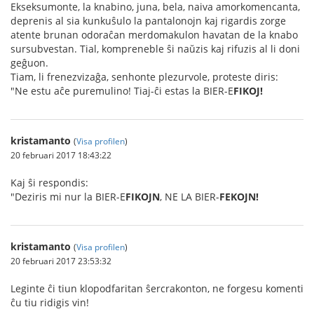
Ekseksumonte, la knabino, juna, bela, naiva amorkomencanta,
deprenis al sia kunkuŝulo la pantalonojn kaj rigardis zorge
atente brunan odoraĉan merdomakulon havatan de la knabo
sursubvestan. Tial, kompreneble ŝi naŭzis kaj rifuzis al li doni
geĝuon.
Tiam, li frenezvizaĝa, senhonte plezurvole, proteste diris:
"Ne estu aĉe puremulino! Tiaj-ĉi estas la BIER-E
FIKOJ!
kristamanto
(
Visa profilen
)
20 februari 2017 18:43:22
Kaj ŝi respondis:
"Deziris mi nur la BIER-E
FIKOJN
, NE LA BIER-
FEKOJN!
kristamanto
(
Visa profilen
)
20 februari 2017 23:53:32
Leginte ĉi tiun klopodfaritan ŝercrakonton, ne forgesu komenti
ĉu tiu ridigis vin!