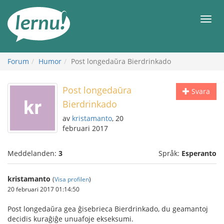
Till
sidans
Meny
innehåll
Forum
Humor
Post longedaŭra Bierdrinkado
Post longedaŭra
Svara
Bierdrinkado
av
kristamanto
, 20
februari 2017
Meddelanden:
3
Språk:
Esperanto
kristamanto
(
Visa profilen
)
20 februari 2017 01:14:50
Post longedaŭra gea ĝisebrieca Bierdrinkado, du geamantoj
decidis kuraĝiĝe unuafoje ekseksumi.