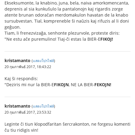
Ekseksumonte, la knabino, juna, bela, naiva amorkomencanta,
deprenis al sia kunkuŝulo la pantalonojn kaj rigardis zorge
atente brunan odoraĉan merdomakulon havatan de la knabo
sursubvestan. Tial, kompreneble ŝi naŭzis kaj rifuzis al li doni
geĝuon.
Tiam, li frenezvizaĝa, senhonte plezurvole, proteste diris:
"Ne estu aĉe puremulino! Tiaj-ĉi estas la BIER-E
FIKOJ!
kristamanto
(
แสดงโปรไฟล์
)
20 กุมภาพันธ์ 2017, 18:43:22
Kaj ŝi respondis:
"Deziris mi nur la BIER-E
FIKOJN
, NE LA BIER-
FEKOJN!
kristamanto
(
แสดงโปรไฟล์
)
20 กุมภาพันธ์ 2017, 23:53:32
Leginte ĉi tiun klopodfaritan ŝercrakonton, ne forgesu komenti
ĉu tiu ridigis vin!