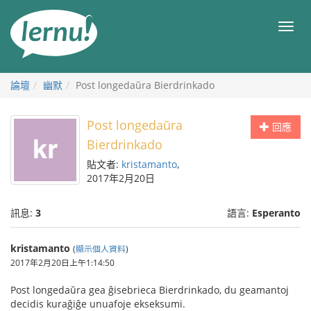
前
往
目
目
錄
錄
論壇
幽默
Post longedaŭra Bierdrinkado
Post longedaŭra
回應
Bierdrinkado
貼文者:
kristamanto
,
2017年2月20日
訊息:
3
語言:
Esperanto
kristamanto
(
顯示個人資料
)
2017年2月20日上午1:14:50
Post longedaŭra gea ĝisebrieca Bierdrinkado, du geamantoj
decidis kuraĝiĝe unuafoje ekseksumi.