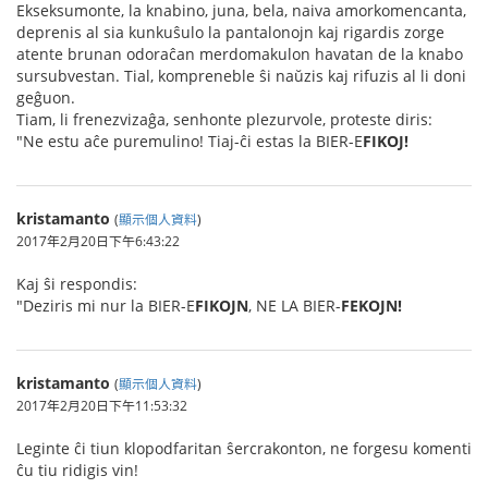
Ekseksumonte, la knabino, juna, bela, naiva amorkomencanta,
deprenis al sia kunkuŝulo la pantalonojn kaj rigardis zorge
atente brunan odoraĉan merdomakulon havatan de la knabo
sursubvestan. Tial, kompreneble ŝi naŭzis kaj rifuzis al li doni
geĝuon.
Tiam, li frenezvizaĝa, senhonte plezurvole, proteste diris:
"Ne estu aĉe puremulino! Tiaj-ĉi estas la BIER-E
FIKOJ!
kristamanto
(
顯示個人資料
)
2017年2月20日下午6:43:22
Kaj ŝi respondis:
"Deziris mi nur la BIER-E
FIKOJN
, NE LA BIER-
FEKOJN!
kristamanto
(
顯示個人資料
)
2017年2月20日下午11:53:32
Leginte ĉi tiun klopodfaritan ŝercrakonton, ne forgesu komenti
ĉu tiu ridigis vin!