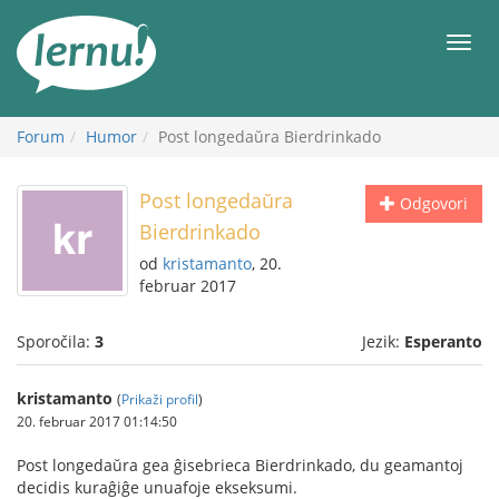
K
vsebini
Meni
Forum
Humor
Post longedaŭra Bierdrinkado
Post longedaŭra
Odgovori
Bierdrinkado
od
kristamanto
, 20.
februar 2017
Sporočila:
3
Jezik:
Esperanto
kristamanto
(
Prikaži profil
)
20. februar 2017 01:14:50
Post longedaŭra gea ĝisebrieca Bierdrinkado, du geamantoj
decidis kuraĝiĝe unuafoje ekseksumi.