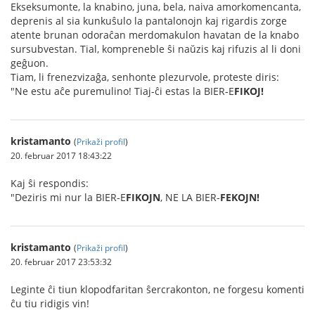
Ekseksumonte, la knabino, juna, bela, naiva amorkomencanta,
deprenis al sia kunkuŝulo la pantalonojn kaj rigardis zorge
atente brunan odoraĉan merdomakulon havatan de la knabo
sursubvestan. Tial, kompreneble ŝi naŭzis kaj rifuzis al li doni
geĝuon.
Tiam, li frenezvizaĝa, senhonte plezurvole, proteste diris:
"Ne estu aĉe puremulino! Tiaj-ĉi estas la BIER-E
FIKOJ!
kristamanto
(
Prikaži profil
)
20. februar 2017 18:43:22
Kaj ŝi respondis:
"Deziris mi nur la BIER-E
FIKOJN
, NE LA BIER-
FEKOJN!
kristamanto
(
Prikaži profil
)
20. februar 2017 23:53:32
Leginte ĉi tiun klopodfaritan ŝercrakonton, ne forgesu komenti
ĉu tiu ridigis vin!