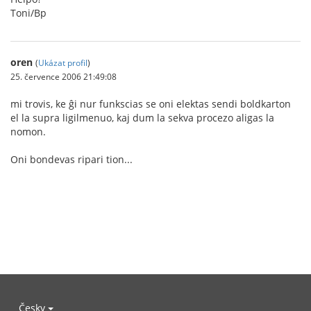
Toni/Bp
oren
(
Ukázat profil
)
25. července 2006 21:49:08
mi trovis, ke ĝi nur funkscias se oni elektas sendi boldkarton
el la supra ligilmenuo, kaj dum la sekva procezo aligas la
nomon.
Oni bondevas ripari tion...
Česky