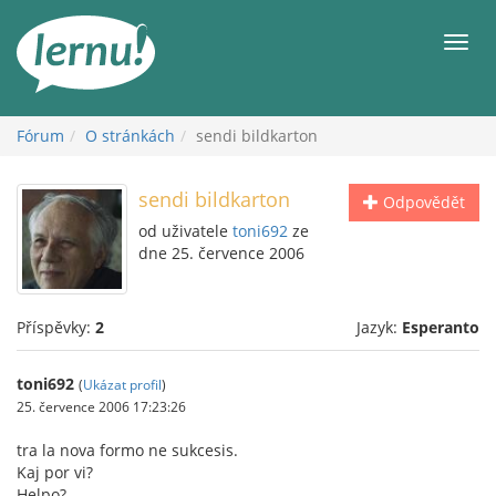
Přejít
k
Men
obsahu
Fórum
O stránkách
sendi bildkarton
sendi bildkarton
Odpovědět
od uživatele
toni692
ze
dne 25. července 2006
Příspěvky:
2
Jazyk:
Esperanto
toni692
(
Ukázat profil
)
25. července 2006 17:23:26
tra la nova formo ne sukcesis.
Kaj por vi?
Helpo?