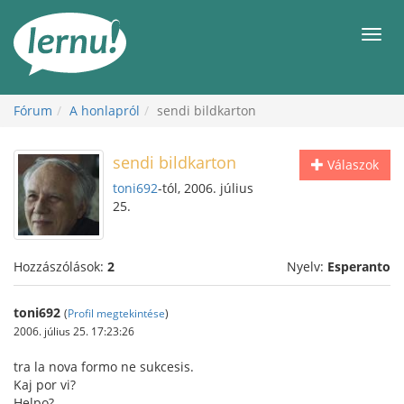
Tartalom
Men
Fórum
A honlapról
sendi bildkarton
sendi bildkarton
Válaszok
toni692
-tól, 2006. július
25.
Hozzászólások:
2
Nyelv:
Esperanto
toni692
(
Profil megtekintése
)
2006. július 25. 17:23:26
tra la nova formo ne sukcesis.
Kaj por vi?
Helpo?