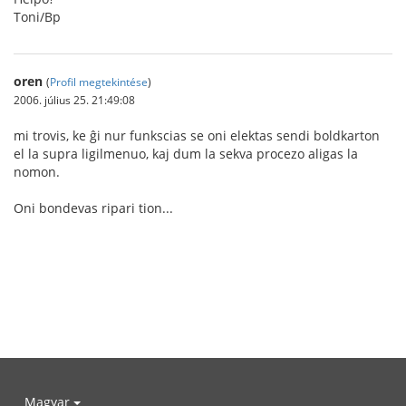
Toni/Bp
oren
(
Profil megtekintése
)
2006. július 25. 21:49:08
mi trovis, ke ĝi nur funkscias se oni elektas sendi boldkarton
el la supra ligilmenuo, kaj dum la sekva procezo aligas la
nomon.
Oni bondevas ripari tion...
Magyar