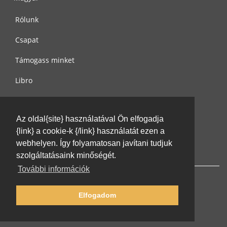
Rólunk
Csapat
Támogass minket
Libro
Adatvédelem
Az oldal{site} használatával Ön elfogadja
Használati feltételek
{link} a cookie-k {/link} használatát ezen a
Írj nekünk
webhelyen. Így folyamatosan javítani tudjuk
szolgáltatásaink minőségét.
További információk
Elfogadom
© 2002-2026 lernu.net |
Impressum