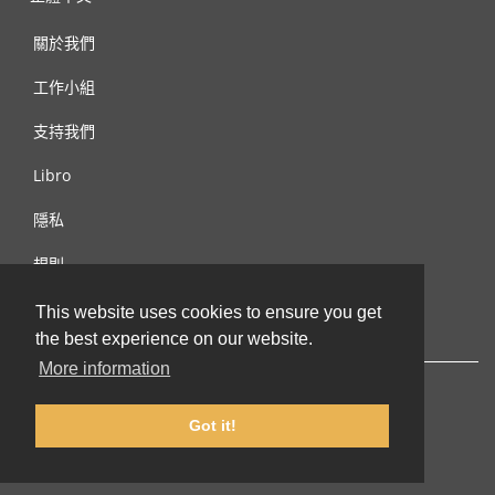
關於我們
工作小組
支持我們
Libro
隱私
規則
連絡我們
This website uses cookies to ensure you get
the best experience on our website.
More information
Got it!
© 2002-2026 lernu.net |
Impressum