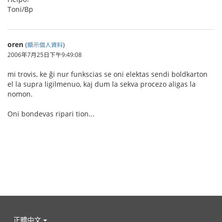
Toni/Bp
oren
(
顯示個人資料
)
2006年7月25日下午9:49:08
mi trovis, ke ĝi nur funkscias se oni elektas sendi boldkarton
el la supra ligilmenuo, kaj dum la sekva procezo aligas la
nomon.
Oni bondevas ripari tion...
正體中文