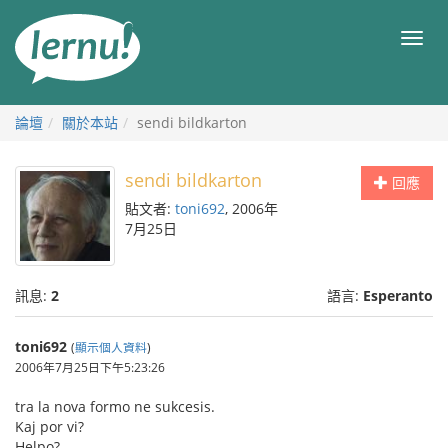
前
往
目
目
錄
錄
論壇
關於本站
sendi bildkarton
sendi bildkarton
回應
貼文者:
toni692
, 2006年
7月25日
訊息:
2
語言:
Esperanto
toni692
(
顯示個人資料
)
2006年7月25日下午5:23:26
tra la nova formo ne sukcesis.
Kaj por vi?
Helpo?