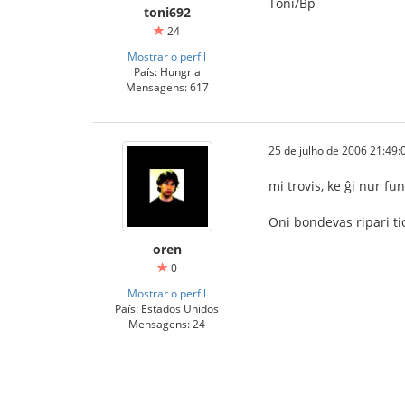
Toni/Bp
toni692
24
Mostrar o perfil
País: Hungria
Mensagens: 617
25 de julho de 2006 21:49:
mi trovis, ke ĝi nur f
Oni bondevas ripari tio
oren
0
Mostrar o perfil
País: Estados Unidos
Mensagens: 24