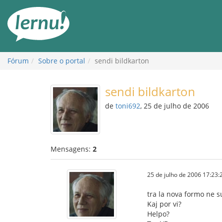
Ir
ao
conteúdo
Fórum
Sobre o portal
sendi bildkarton
sendi bildkarton
de
toni692
, 25 de julho de 2006
Mensagens:
2
25 de julho de 2006 17:23:
tra la nova formo ne s
Kaj por vi?
Helpo?