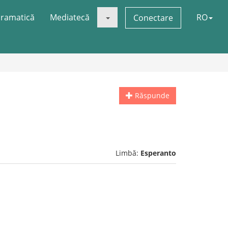
ramatică
Mediatecă
RO
Conectare
Răspunde
Limbă:
Esperanto