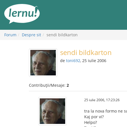
Mergi
la
conținut
Forum
Despre sit
sendi bildkarton
sendi bildkarton
de
toni692
, 25 iulie 2006
Contribuții/Mesaje:
2
25 iulie 2006, 17:23:26
tra la nova formo ne s
Kaj por vi?
Helpo?