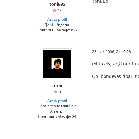
Toni/Bp
toni692
24
Arată profil
Țară: Ungaria
Contribuții/Mesaje: 617
25 iulie 2006, 21:49:08
mi trovis, ke ĝi nur f
Oni bondevas ripari tio
oren
0
Arată profil
Țară: Statele Unite ale
Americii
Contribuții/Mesaje: 24