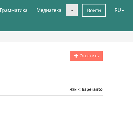
Грамматика
Медиатека
RU
Войти
Ответить
Язык:
Esperanto