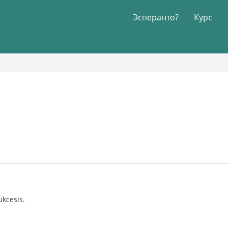
Эсперанто?
Курс
ukcesis.