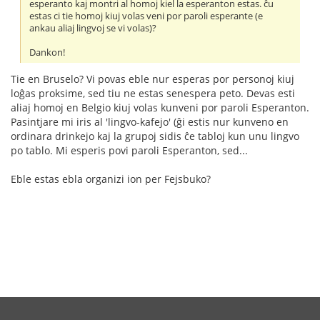
esperanto kaj montri al homoj kiel la esperanton estas. ĉu
estas ci tie homoj kiuj volas veni por paroli esperante (e
ankau aliaj lingvoj se vi volas)?
Dankon!
Tie en Bruselo? Vi povas eble nur esperas por personoj kiuj
loĝas proksime, sed tiu ne estas senespera peto. Devas esti
aliaj homoj en Belgio kiuj volas kunveni por paroli Esperanton.
Pasintjare mi iris al 'lingvo-kafejo' (ĝi estis nur kunveno en
ordinara drinkejo kaj la grupoj sidis ĉe tabloj kun unu lingvo
po tablo. Mi esperis povi paroli Esperanton, sed...
Eble estas ebla organizi ion per Fejsbuko?