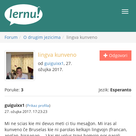
Sadržaj
Meni
Forum
O drugim jezicima
lingva kunveno
lingva kunveno
Odgovori
od
guiguixx1
, 27.
ožujka 2017.
Poruke:
3
Jezik:
Esperanto
guiguixx1
(
Prikaz profila
)
27. ožujka 2017. 17:23:23
Mi ne scias kie mi devus meti ci tiu mesaĝon. Mi iras al
kunveno ĉe Bruselas kie ni parolas kelkajn lingvojn (francan,
anglan, hispanan, ...) kaj mi volus trovi homojn por paroli