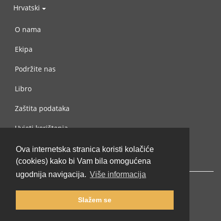
Hrvatski
O nama
Ekipa
Podržite nas
Libro
Zaštita podataka
Uvjeti korištenja
Kontaktiraj nas
Ova internetska stranica koristi kolačiće
(cookies) kako bi Vam bila omogućena
ugodnija navigacija.
Više informacija
Slažem se
© 2002-2026 lernu.net |
Impressum