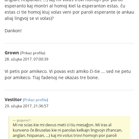
esperanto kaj montri al homoj kiel la esperanton estas. ĉu
estas ci tie homoj kiuj volas veni por paroli esperante (e ankau
aliaj lingvoj se vi volas)?
Dankon!
Grown
(Prikaz profila)
28. ožujka 2017. 07:00:39
Vi petis por amikeco. Vi povas esti amiko ĉi-tie ... sed ne petu
por amikeco. Tiaj fadenoj ne okazas tre bone.
Vestitor
(
Prikaz profila
)
29. ožujka 2017. 21:36:57
guiguixx1:
Mi ne scias kie mi devus meti ci tiu mesaĝon. Mi iras al
kunveno ĉe Bruselas kie ni parolas kelkajn lingvojn (francan,
anglan, hispanan, ...) kaj mi volus trovi homojn por paroli